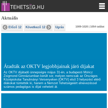
Aktuális
1009-1020 | 1054 találat
Előző 12
Következő 12
Ugrás
Átadták az OKTV legjobbjainak járó díjakat
Az OKTV díjátadó ünnepségre május 31-én, a budapesti Móricz
Zsigmond Gimnáziumban került sor, melyen nemcsak az Országos
Középiskolai Tanulmányi Versenyeken (OKTV) első 3 helyezést elérő
diákokat tüntették ki, hanem a Nemzet Tehetségeiért elnevezéssel
számos pedagógus is díjat vehetett át.