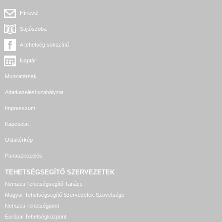
Hírlevél
Sajtószoba
A tehetség sokszínű
Naptár
Munkatársak
Adatkezelési szabályzat
Impresszum
Kapcsolat
Oldaltérkép
Panaszkezelés
TEHETSÉGSEGÍTŐ SZERVEZETEK
Nemzeti Tehetségsegítő Tanács
Magyar Tehetségsegítő Szervezetek Szövetsége
Nemzeti Tehetségpont
Európai Tehetségközpont