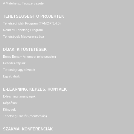
A Matehetsz Tagszervezetei
TEHETSÉGSEGÍTŐ
PROJEKTEK
Tehetséghidak Program (TÁMOP 3.4.5)
Nemzeti Tehetség Program
Tehetségek Magyarországa
DÍJAK, KITÜNTETÉSEK
Bonis Bona – A nemzet tehetségeiért
Felfedezettjeink
Tehetségnagykövetek
Egyéb díjak
E-LEARNING, KÉPZÉS, KÖNYVEK
E-learning tananyagok
Képzések
Könyvek
Tehetség Piactér (mentorálás)
SZAKMAI KONFERENCIÁK