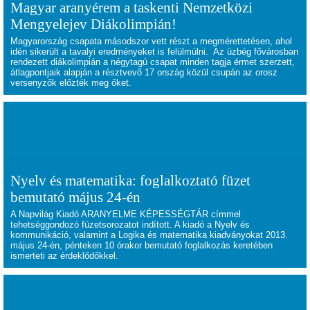
Magyar aranyérem a taskenti Nemzetközi
Mengyelejev Diákolimpián!
Magyarország csapata másodszor vett részt a megmérettetésen, ahol
idén sikerült a tavalyi eredményeket is felülmúlni. Az üzbég fővárosban
rendezett diákolimpián a négytagú csapat minden tagja érmet szerzett,
átlagpontjaik alapján a résztvevő 17 ország közül csupán az orosz
versenyzők előzték meg őket.
Nyelv és matematika: foglalkoztató füzet
bemutató május 24-én
A Napvilág Kiadó ARANYELME KÉPESSÉGTÁR címmel
tehetséggondozó füzetsorozatot indított. A kiadó a Nyelv és
kommunikáció, valamint a Logika és matematika kiadványokat 2013.
május 24-én, pénteken 10 órakor bemutató foglalkozás keretében
ismerteti az érdeklődőkkel.