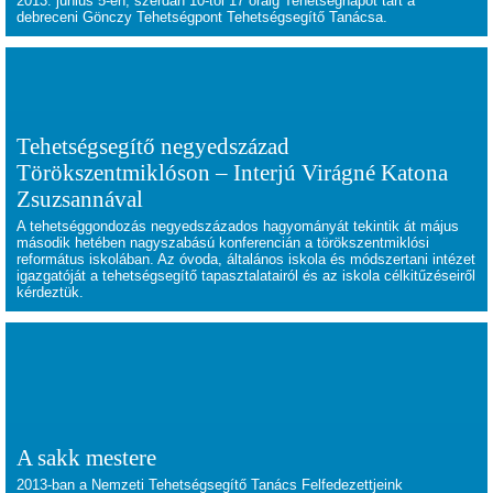
2013. június 5-én, szerdán 10-től 17 óráig Tehetségnapot tart a
debreceni Gönczy Tehetségpont Tehetségsegítő Tanácsa.
Tehetségsegítő negyedszázad
Törökszentmiklóson – Interjú Virágné Katona
Zsuzsannával
A tehetséggondozás negyedszázados hagyományát tekintik át május
második hetében nagyszabású konferencián a törökszentmiklósi
református iskolában. Az óvoda, általános iskola és módszertani intézet
igazgatóját a tehetségsegítő tapasztalatairól és az iskola célkitűzéseiről
kérdeztük.
A sakk mestere
2013-ban a Nemzeti Tehetségsegítő Tanács Felfedezettjeink