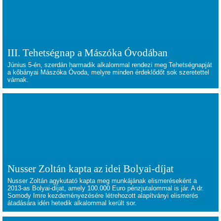
III. Tehetségnap a Mászóka Óvodában
Június 5-én, szerdán harmadik alkalommal rendezi meg Tehetségnapját
a kőbányai Mászóka Óvoda, melyre minden érdeklődőt sok szeretettel
várnak.
Nusser Zoltán kapta az idei Bolyai-díjat
Nusser Zoltán agykutató kapta meg munkájának elismeréseként a
2013-as Bolyai-díjat, amely 100.000 Euro pénzjutalommal is jár. A dr.
Somody Imre kezdeményezésére létrehozott alapítványi elismerés
átadására idén hetedik alkalommal került sor.