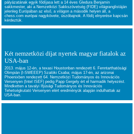
pályázatának egyik fődíjasa lett a 14 éves Gledura Benjamin
sakkmester, aki a Nemzetközi Sakkszövetség (FIDE) világranglistáján
jelenleg Európában az első, a világon a második helyen áll, a
chess.com európai nagykövete, úszóbajnok. A fődíj elnyerése kapcsán
kérdeztük.
Két nemzetközi díjat nyertek magyar fiatalok az
USA-ban
2013. május 12-én, a texasi Houstonban rendezett 6. Fenntarthatósági
Olimpián (I-SWEEEP) Szalóki Csaba; május 17-én, az arizonai
Phoenixben rendezett 64. Nemzetközi Tudományos és Innovációs
Versenyen (Intel ISEF) pedig Papp Gergely ért el harmadik helyezést.
Mindketten a tavalyi Ifjúsági Tudományos és Innovációs
Tehetségkutató Versenyen elért eredményük alapján indulhattak az
USA-ban.