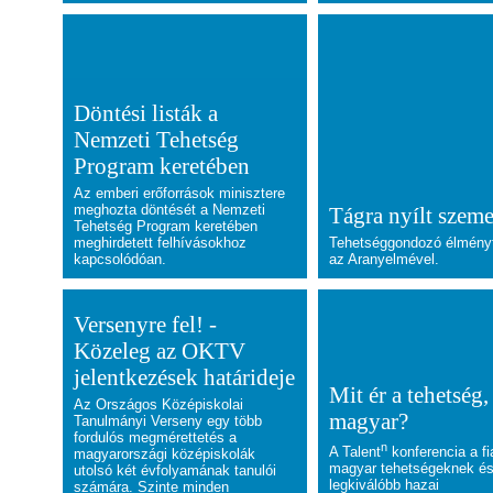
Döntési listák a
Nemzeti Tehetség
Program keretében
Az emberi erőforrások minisztere
meghozta döntését a Nemzeti
Tágra nyílt szem
Tehetség Program keretében
meghirdetett felhívásokhoz
Tehetséggondozó élmény
kapcsolódóan.
az Aranyelmével.
Versenyre fel! -
Közeleg az OKTV
jelentkezések határideje
Mit ér a tehetség,
Az Országos Középiskolai
magyar?
Tanulmányi Verseny egy több
fordulós megmérettetés a
n
A Talent
konferencia a fi
magyarországi középiskolák
magyar tehetségeknek és
utolsó két évfolyamának tanulói
legkiválóbb hazai
számára. Szinte minden