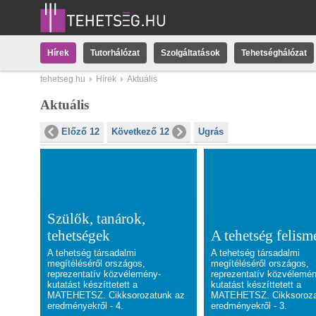
Hírek
Tutorhálózat
Szolgáltatások
Tehetséghálózat
tehetseg.hu
Hírek
Aktuális
Aktuális
Előző 12
Következő 12
Ugrás
Szülők, tanárok,
tehetségek
A tehetség felism
A tehetség társadalmi
A tehetség társadalmi
megítéléséről országos,
megítéléséről országos,
reprezentatív közvélemény-
reprezentatív közvélemé
kutatást készíttetett a
kutatást készíttetett a
MATEHETSZ. Cikksorozatunk az
MATEHETSZ. Cikksoroza
eredményekről - 4.
eredményekről - 3.