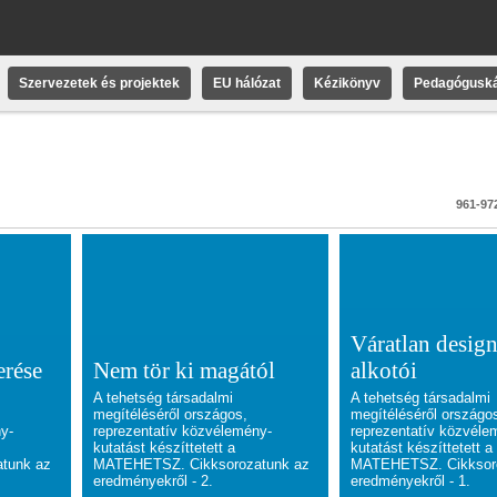
Szervezetek és projektek
EU hálózat
Kézikönyv
Pedagóguská
961-972
Váratlan desig
erése
Nem tör ki magától
alkotói
A tehetség társadalmi
A tehetség társadalmi
megítéléséről országos,
megítéléséről országo
ny-
reprezentatív közvélemény-
reprezentatív közvéle
kutatást készíttetett a
kutatást készíttetett a
tunk az
MATEHETSZ. Cikksorozatunk az
MATEHETSZ. Cikksor
eredményekről - 2.
eredményekről - 1.