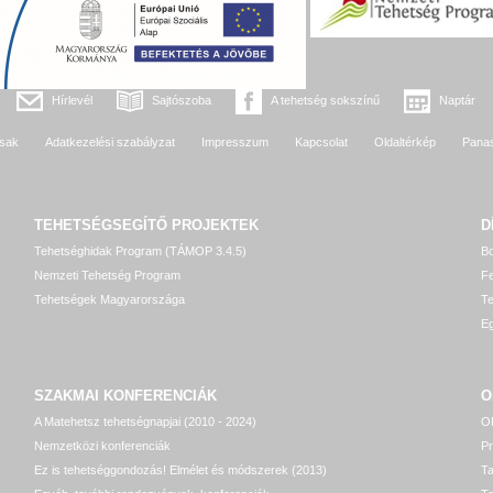
Hírlevél
Sajtószoba
A tehetség sokszínű
Naptár
sak
Adatkezelési szabályzat
Impresszum
Kapcsolat
Oldaltérkép
Pana
TEHETSÉGSEGÍTŐ
PROJEKTEK
D
Tehetséghidak Program (TÁMOP 3.4.5)
Bo
Nemzeti Tehetség Program
Fe
Tehetségek Magyarországa
T
Eg
SZAKMAI KONFERENCIÁK
O
A Matehetsz tehetségnapjai (2010 - 2024)
OP
Nemzetközi konferenciák
P
Ez is tehetséggondozás! Elmélet és módszerek (2013)
T