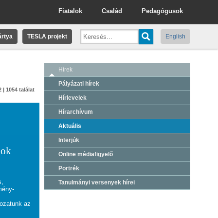
Fiatalok
Család
Pedagógusok
rtya
TESLA projekt
English
Hírek
Pályázati hírek
 | 1054 találat
Hírlevelek
Hírarchívum
Aktuális
Interjúk
nok
Online médiafigyelő
Portrék
s,
Tanulmányi versenyek hírei
mény-
ozatunk az