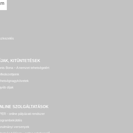
szkezelés
ÍJAK, KITÜNTETÉSEK
nis Bona – A nemzet tehetségeiért
lfedezettjeink
ehetségnagykövetek
yéb díjak
NLINE SZOLGÁLTATÁSOK
ER - online pályázati rendszer
rogrambeküldés
anulmányi versenyek