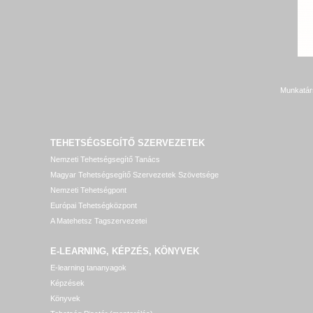
Munkatár
TEHETSÉGSEGÍTŐ SZERVEZETEK
Nemzeti Tehetségsegítő Tanács
Magyar Tehetségsegítő Szervezetek Szövetsége
Nemzeti Tehetségpont
Európai Tehetségközpont
A Matehetsz Tagszervezetei
E-LEARNING, KÉPZÉS, KÖNYVEK
E-learning tananyagok
Képzések
Könyvek