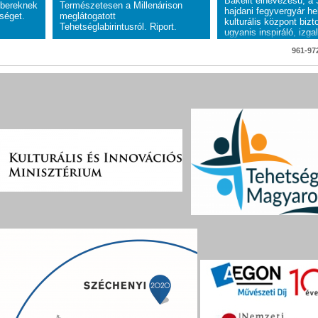
Bakelit elnevezésű, a 
bereknek
Természetesen a Millenárison
hajdani fegyvergyár he
őséget.
meglátogatott
kulturális központ bizto
Tehetséglabirintusról. Riport.
ugyanis inspiráló, izg
helyszínt a Tehetségh
961-972
tréningjének. A works
Tizenkettő nem egy tu
diákalkotói – fiatal ne
újságíró-tanulók – vehe