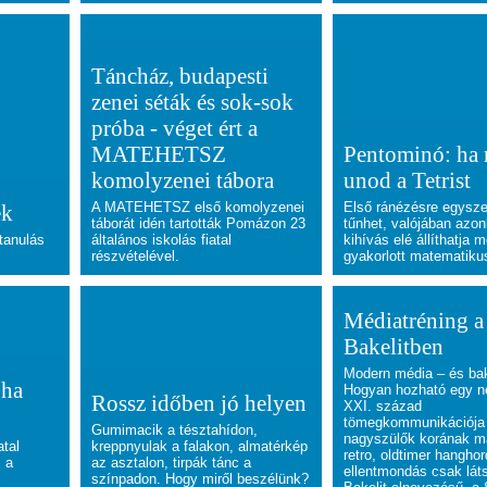
Táncház, budapesti
zenei séták és sok-sok
próba - véget ért a
MATEHETSZ
Pentominó: ha
komolyzenei tábora
unod a Tetrist
A MATEHETSZ első komolyzenei
Első ránézésre egysze
ek
táborát idén tartották Pomázon 23
tűnhet, valójában azo
tanulás
általános iskolás fiatal
kihívás elé állíthatja 
részvételével.
gyakorlott matematiku
Médiatréning a
Bakelitben
Modern média – és bak
 ha
Hogyan hozható egy n
Rossz időben jó helyen
XXI. század
tömegkommunikációja
Gumimacik a tésztahídon,
nagyszülők korának m
atal
kreppnyulak a falakon, almatérkép
retro, oldtimer hangho
 a
az asztalon, tirpák tánc a
ellentmondás csak lát
színpadon. Hogy miről beszélünk?