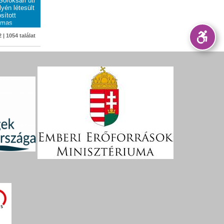
Soroksári úti
lyén létesült
sított
almas
idak média
 | 1054 találat
hopon a
cat pályázat
tvideósok,
ttek részt.