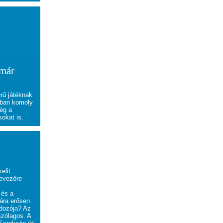
 már
rű játéknak
nban komoly
még a
sokat is.
elit.
evezőre
 és a
ára erősen
rdozója? Az
szólagos. A