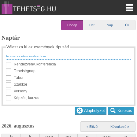
Hónap
Hét
Nap
Év
Naptár
Válassza ki az események típusát!
Az összes elem kiválasztása
Rendezvény, konferencia
Tehetségnap
Tábor
Szakkör
Verseny
Képzés, kurzus
2026. augusztus
« Előző
Következő »
h
k
sze
cs
p
szo
v