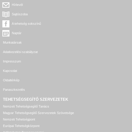
Hírlevél
Sajtószoba
A tehetség sokszínű
Naptár
Munkatársak
Adatkezelési szabályzat
Impresszum
Kapcsolat
Oldaltérkép
Panaszkezelés
TEHETSÉGSEGÍTŐ SZERVEZETEK
Nemzeti Tehetségsegítő Tanács
Magyar Tehetségsegítő Szervezetek Szövetsége
Nemzeti Tehetségpont
Európai Tehetségközpont