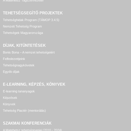
A Matehetsz Tagszervezetei
TEHETSÉGSEGÍTŐ
PROJEKTEK
Tehetséghidak Program (TÁMOP 3.4.5)
Nemzeti Tehetség Program
Tehetségek Magyarországa
DÍJAK, KITÜNTETÉSEK
Bonis Bona – A nemzet tehetségeiért
Felfedezettjeink
Tehetségnagykövetek
Egyéb díjak
E-LEARNING, KÉPZÉS, KÖNYVEK
E-learning tananyagok
Képzések
Könyvek
Tehetség Piactér (mentorálás)
SZAKMAI KONFERENCIÁK
A Matehetsz tehetségnapjai (2010 - 2024)