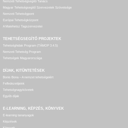
Nemzeti Tehetségsegítő Tanács
Magyar Tehetségsegítő Szervezetek Szövetsége
23:00
Nemzeti Tehetségpont
Európai Tehetségközpont
23:30
A Matehetsz Tagszervezetei
TEHETSÉGSEGÍTŐ
PROJEKTEK
Tehetséghidak Program (TÁMOP 3.4.5)
Nemzeti Tehetség Program
Tehetségek Magyarországa
DÍJAK, KITÜNTETÉSEK
Bonis Bona – A nemzet tehetségeiért
Felfedezettjeink
Tehetségnagykövetek
Egyéb díjak
E-LEARNING, KÉPZÉS, KÖNYVEK
E-learning tananyagok
Képzések
Könyvek