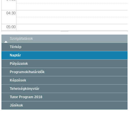
04:30
05:00
Szolgáltatások
05:30
Térkép
06:00
Naptár
Pályázatok
06:30
Programok/határidők
Képzések
07:00
Tehetségkönyvtár
07:30
Tutor Program 2018
Játékok
08:00
08:30