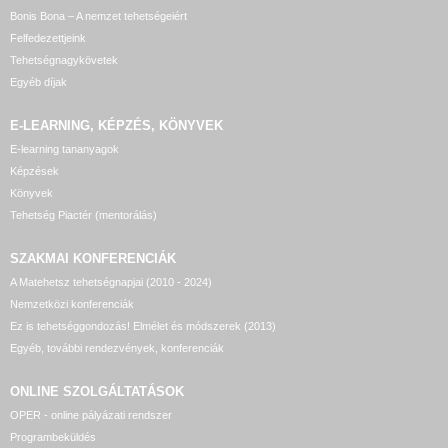
Bonis Bona – A nemzet tehetségeiért
Felfedezettjeink
Tehetségnagykövetek
Egyéb díjak
E-LEARNING, KÉPZÉS, KÖNYVEK
E-learning tananyagok
Képzések
Könyvek
Tehetség Piactér (mentorálás)
SZAKMAI KONFERENCIÁK
A Matehetsz tehetségnapjai (2010 - 2024)
Nemzetközi konferenciák
Ez is tehetséggondozás! Elmélet és módszerek (2013)
Egyéb, további rendezvények, konferenciák
ONLINE SZOLGÁLTATÁSOK
OPER - online pályázati rendszer
Programbeküldés