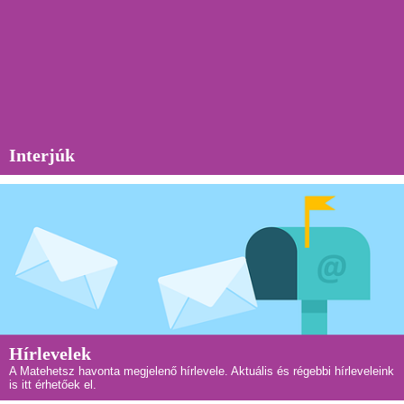
Interjúk
Hírlevelek
A Matehetsz havonta megjelenő hírlevele. Aktuális és régebbi hírleveleink
is itt érhetőek el.