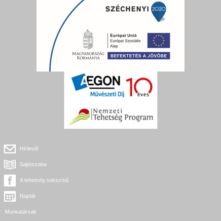
Hírlevél
Sajtószoba
A tehetség sokszínű
Naptár
Munkatársak