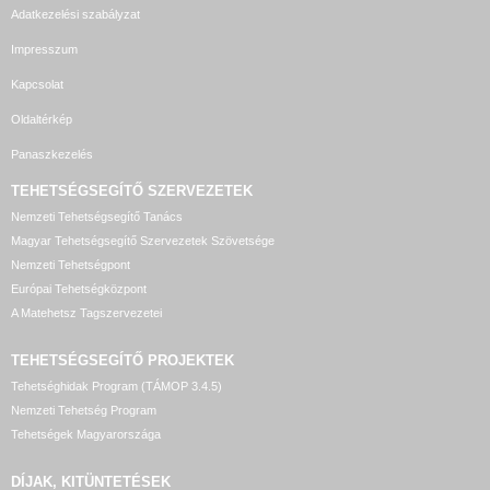
Adatkezelési szabályzat
Impresszum
Kapcsolat
Oldaltérkép
Panaszkezelés
TEHETSÉGSEGÍTŐ SZERVEZETEK
Nemzeti Tehetségsegítő Tanács
Magyar Tehetségsegítő Szervezetek Szövetsége
Nemzeti Tehetségpont
Európai Tehetségközpont
A Matehetsz Tagszervezetei
TEHETSÉGSEGÍTŐ
PROJEKTEK
Tehetséghidak Program (TÁMOP 3.4.5)
Nemzeti Tehetség Program
Tehetségek Magyarországa
DÍJAK, KITÜNTETÉSEK