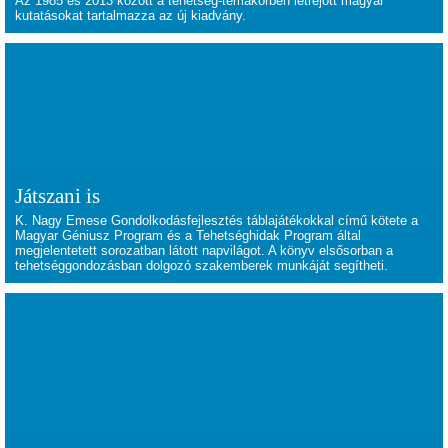
Az 1985 és 2013 között a tehetség-témakörben létrejött magyar
kutatásokat tartalmazza az új kiadvány.
Játszani is
K. Nagy Emese Gondolkodásfejlesztés táblajátékokkal című kötete a
Magyar Géniusz Program és a Tehetséghidak Program által
megjelentetett sorozatban látott napvilágot. A könyv elsősorban a
tehetséggondozásban dolgozó szakemberek munkáját segítheti.