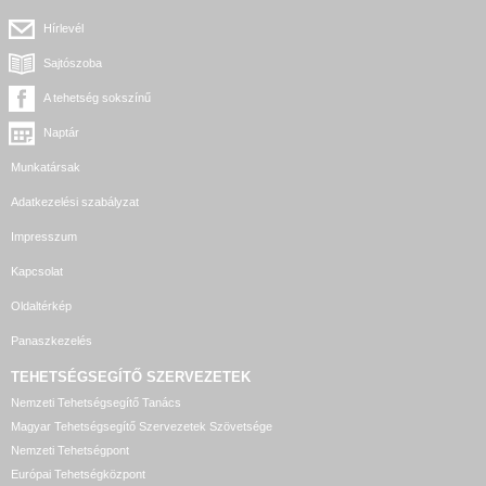
Hírlevél
Sajtószoba
A tehetség sokszínű
Naptár
Munkatársak
Adatkezelési szabályzat
Impresszum
Kapcsolat
Oldaltérkép
Panaszkezelés
TEHETSÉGSEGÍTŐ SZERVEZETEK
Nemzeti Tehetségsegítő Tanács
Magyar Tehetségsegítő Szervezetek Szövetsége
Nemzeti Tehetségpont
Európai Tehetségközpont