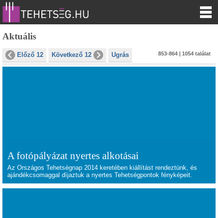
Aktuális
853-864 | 1054 találat
Előző 12
Következő 12
Ugrás
A fotópályázat nyertes alkotásai
Az Országos Tehetségnap 2014 keretében kiállítást rendeztünk, és
ajándékcsomaggal díjaztuk a nyertes Tehetségpontok fényképeit.