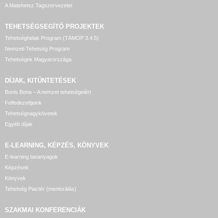
A Matehetsz Tagszervezetei
TEHETSÉGSEGÍTŐ
PROJEKTEK
Tehetséghidak Program (TÁMOP 3.4.5)
Nemzeti Tehetség Program
Tehetségek Magyarországa
DÍJAK, KITÜNTETÉSEK
Bonis Bona – A nemzet tehetségeiért
Felfedezettjeink
Tehetségnagykövetek
Egyéb díjak
E-LEARNING, KÉPZÉS, KÖNYVEK
E-learning tananyagok
Képzések
Könyvek
Tehetség Piactér (mentorálás)
SZAKMAI KONFERENCIÁK