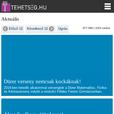
Aktuális
877-888 | 1054 találat
Előző 12
Következő 12
Ugrás
Dürer verseny nemcsak kockáknak!
2014-ben hetedik alkalommal versengtek a Dürer Matematika-, Fizika-
és Kémiaverseny indulói a miskolci Földes Ferenc Gimnáziumban.