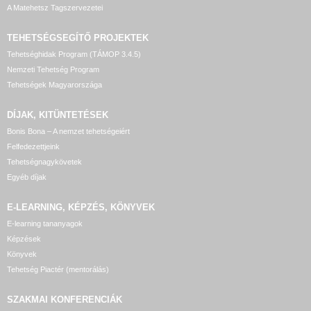
A Matehetsz Tagszervezetei
TEHETSÉGSEGÍTŐ
PROJEKTEK
Tehetséghidak Program (TÁMOP 3.4.5)
Nemzeti Tehetség Program
Tehetségek Magyarországa
DÍJAK, KITÜNTETÉSEK
Bonis Bona – A nemzet tehetségeiért
Felfedezettjeink
Tehetségnagykövetek
Egyéb díjak
E-LEARNING, KÉPZÉS, KÖNYVEK
E-learning tananyagok
Képzések
Könyvek
Tehetség Piactér (mentorálás)
SZAKMAI KONFERENCIÁK