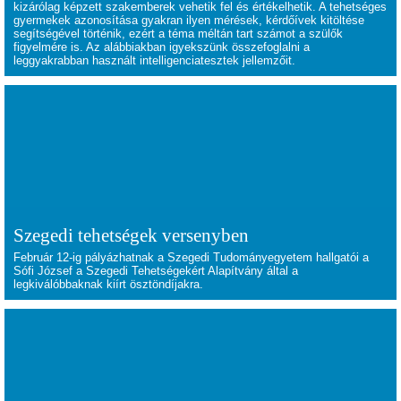
kizárólag képzett szakemberek vehetik fel és értékelhetik. A tehetséges
gyermekek azonosítása gyakran ilyen mérések, kérdőívek kitöltése
segítségével történik, ezért a téma méltán tart számot a szülők
figyelmére is. Az alábbiakban igyekszünk összefoglalni a
leggyakrabban használt intelligenciatesztek jellemzőit.
Szegedi tehetségek versenyben
Február 12-ig pályázhatnak a Szegedi Tudományegyetem hallgatói a
Sófi József a Szegedi Tehetségekért Alapítvány által a
legkiválóbbaknak kiírt ösztöndíjakra.