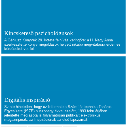
Kincskereső pszichológusok
A Géniusz Könyvek 29. kötete felhívás keringőre: a H. Nagy Anna
szerkesztette könyv megoldások helyett inkább megvitatásra érdemes
kérdéseket vet fel.
Digitális inspiráció
Szinte hihetetlen, hogy az Informatika-Számítástechnika Tanárok
Egyesülete (ISZE) huszonegy évvel ezelőtt, 1993 februárjában
jelentette meg azóta is folyamatosan publikált elektronikus
magazinjának, az Inspirációnak az első lapszámát.