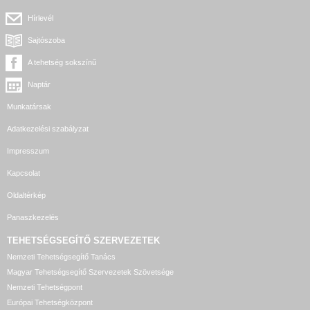
Hírlevél
Sajtószoba
A tehetség sokszínű
Naptár
Munkatársak
Adatkezelési szabályzat
Impresszum
Kapcsolat
Oldaltérkép
Panaszkezelés
TEHETSÉGSEGÍTŐ SZERVEZETEK
Nemzeti Tehetségsegítő Tanács
Magyar Tehetségsegítő Szervezetek Szövetsége
Nemzeti Tehetségpont
Európai Tehetségközpont