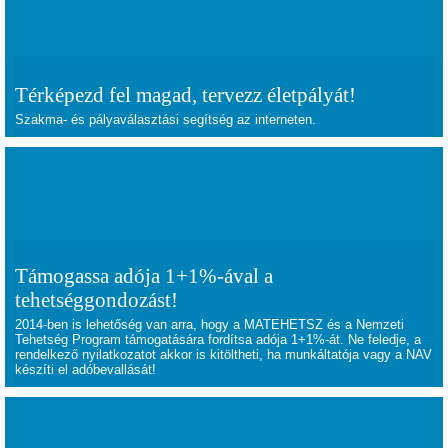
Térképezd fel magad, tervezz életpályát!
Szakma- és pályaválasztási segítség az interneten.
Támogassa adója 1+1%-ával a
tehetséggondozást!
2014-ben is lehetőség van arra, hogy a MATEHETSZ és a Nemzeti
Tehetség Program támogatására fordítsa adója 1+1%-át. Ne feledje, a
rendelkező nyilatkozatot akkor is kitöltheti, ha munkáltatója vagy a NAV
készíti el adóbevallását!