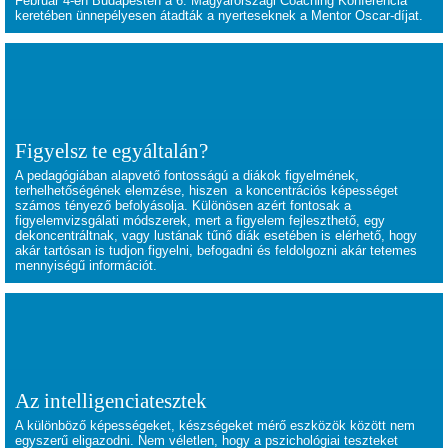
Február 4-én Budapesten a 6. Magyarországi Coaching Konferencia
keretében ünnepélyesen átadták a nyerteseknek a Mentor Oscar-díjat.
Figyelsz te egyáltalán?
A pedagógiában alapvető fontosságú a diákok figyelmének,
terhelhetőségének elemzése, hiszen a koncentrációs képességet
számos tényező befolyásolja. Különösen azért fontosak a
figyelemvizsgálati módszerek, mert a figyelem fejleszthető, egy
dekoncentráltnak, vagy lustának tűnő diák esetében is elérhető, hogy
akár tartósan is tudjon figyelni, befogadni és feldolgozni akár tetemes
mennyiségű információt.
Az intelligenciatesztek
A különböző képességeket, készségeket mérő eszközök között nem
egyszerű eligazodni. Nem véletlen, hogy a pszichológiai teszteket