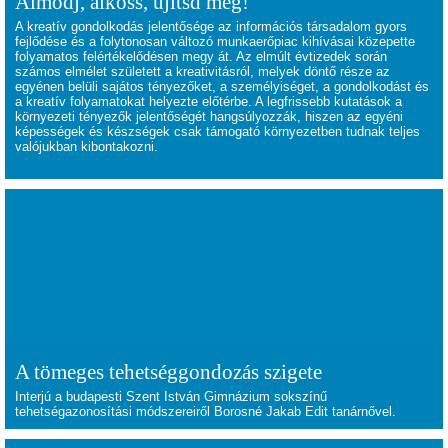
Álmodj, alkoss, újítsd meg!
A kreatív gondolkodás jelentősége az információs társadalom gyors
fejlődése és a folytonosan változó munkaerőpiac kihívásai közepette
folyamatos felértékelődésen megy át. Az elmúlt évtizedek során
számos elmélet született a kreativitásról, melyek döntő része az
egyénen belüli sajátos tényezőket, a személyiséget, a gondolkodást és
a kreatív folyamatokat helyezte előtérbe. A legfrissebb kutatások a
környezeti tényezők jelentőségét hangsúlyozzák, hiszen az egyéni
képességek és készségek csak támogató környezetben tudnak teljes
valójukban kibontakozni.
A tömeges tehetséggondozás szigete
Interjú a budapesti Szent István Gimnázium sokszínű
tehetségazonosítási módszereiről Borosné Jakab Edit tanárnővel.