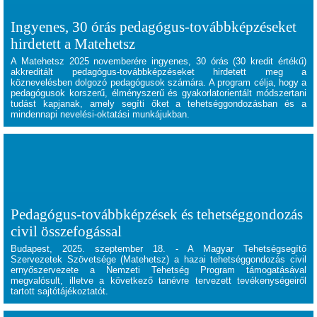
Ingyenes, 30 órás pedagógus-továbbképzéseket
hirdetett a Matehetsz
A Matehetsz 2025 novemberére ingyenes, 30 órás (30 kredit értékű)
akkreditált pedagógus-továbbképzéseket hirdetett meg a
köznevelésben dolgozó pedagógusok számára. A program célja, hogy a
pedagógusok korszerű, élményszerű és gyakorlatorientált módszertani
tudást kapjanak, amely segíti őket a tehetséggondozásban és a
mindennapi nevelési-oktatási munkájukban.
Pedagógus-továbbképzések és tehetséggondozás
civil összefogással
Budapest, 2025. szeptember 18. - A Magyar Tehetségsegítő
Szervezetek Szövetsége (Matehetsz) a hazai tehetséggondozás civil
ernyőszervezete a Nemzeti Tehetség Program támogatásával
megvalósult, illetve a következő tanévre tervezett tevékenységeiről
tartott sajtótájékoztatót.