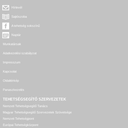
Hírlevél
Sajtószoba
A tehetség sokszínű
Naptár
Munkatársak
Adatkezelési szabályzat
Impresszum
Kapcsolat
Oldaltérkép
Panaszkezelés
TEHETSÉGSEGÍTŐ SZERVEZETEK
Nemzeti Tehetségsegítő Tanács
Magyar Tehetségsegítő Szervezetek Szövetsége
Nemzeti Tehetségpont
Európai Tehetségközpont