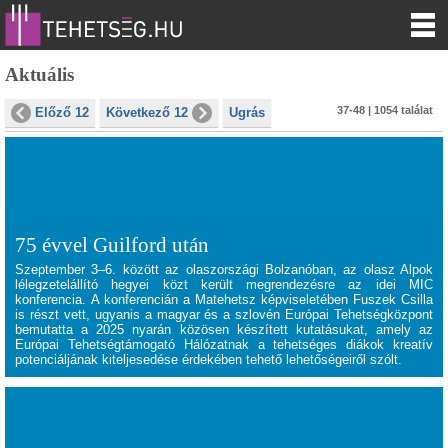
Aktuális
37-48 | 1054 találat
Előző 12
Következő 12
Ugrás
75 évvel Guilford után
Szeptember 3–6. között az olaszországi Bolzanóban, az olasz Alpok
lélegzetelállító hegyei közt került megrendezésre az idei
MIC
konferencia
. A konferencián a Matehetsz képviseletében Fuszek Csilla
is részt vett, ugyanis a magyar és a szlovén Európai Tehetségközpont
bemutatta a 2025 nyarán közösen készített kutatásukat, amely az
Európai Tehetségtámogató Hálózatnak a tehetséges diákok kreatív
potenciáljának kiteljesedése érdekében tehető lehetőségeiről szólt.