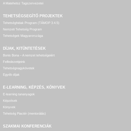
A Matehetsz Tagszervezetei
TEHETSÉGSEGÍTŐ
PROJEKTEK
Tehetséghidak Program (TÁMOP 3.4.5)
Nemzeti Tehetség Program
Tehetségek Magyarországa
DÍJAK, KITÜNTETÉSEK
Bonis Bona – A nemzet tehetségeiért
Felfedezettjeink
Tehetségnagykövetek
Egyéb díjak
E-LEARNING, KÉPZÉS, KÖNYVEK
E-learning tananyagok
Képzések
Könyvek
Tehetség Piactér (mentorálás)
SZAKMAI KONFERENCIÁK