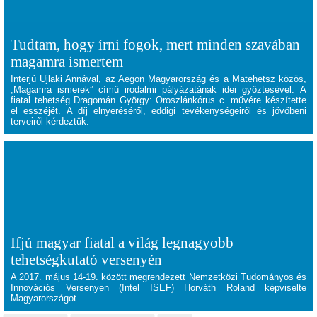
Tudtam, hogy írni fogok, mert minden szavában
magamra ismertem
Interjú Ujlaki Annával, az Aegon Magyarország és a Matehetsz közös,
„Magamra ismerek” című irodalmi pályázatának idei győztesével. A
fiatal tehetség Dragomán György: Oroszlánkórus c. művére készítette
el
esszéjét
. A díj elnyeréséről, eddigi tevékenységeiről és jővőbeni
terveiről kérdeztük.
Ifjú magyar fiatal a világ legnagyobb
tehetségkutató versenyén
A 2017. május 14-19. között megrendezett Nemzetközi Tudományos és
Innovációs Versenyen (Intel ISEF) Horváth Roland képviselte
Magyarországot