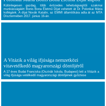
Különlegesen gazdag, több évtizedes tehetségsegítői szakmai
munkásságáért Bonis Bona Életmű Díjat vehetett át Dr. Polonkai Mária
kollégánk. A díjat Novák Katalin, az EMMI államtitkára adta át az MTA
Dísztermében 2017. június 16-án.
A Vitázik a világ ifjúsága nemzetközi
vitavetélkedő magyarországi döntőjéről
A 17 éves Budai Franciska (Osztrák Iskola, Budapest) lett a Vitázik a
világ ifjúsága vetélkedő magyarországi döntőjének győztese