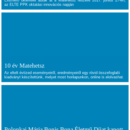
Elismerő oklevelet adtak át a Matehetsz részére 2017. június 27-én,
az ELTE PPK oktatási innovációs napján
10 év Matehetsz
Az eltelt évtized eseményeiről, eredményeiről egy rövid összefoglaló
kiadványt készítettünk, melyet most honlapunkon, online is elolvashat.
Polonkai Mária Bonis Bona Életmű Díjat kapott