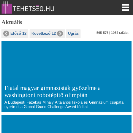
Aktuális
565-576 | 1054 találat
Előző 12
Következő 12
Ugrás
Fiatal magyar gimnazisták győzelme a
washingtoni robotépítő olimpián
A Budapesti Fazekas Mihály Általános Iskola és Gimnázium csapata
nyerte el a Global Grand Challenge Award fődíjat