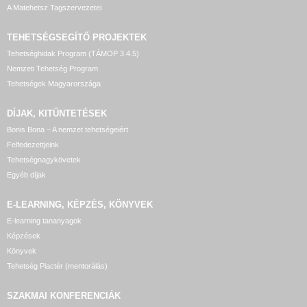
A Matehetsz Tagszervezetei
TEHETSÉGSEGÍTŐ
PROJEKTEK
Tehetséghidak Program (TÁMOP 3.4.5)
Nemzeti Tehetség Program
Tehetségek Magyarországa
DÍJAK, KITÜNTETÉSEK
Bonis Bona – A nemzet tehetségeiért
Felfedezettjeink
Tehetségnagykövetek
Egyéb díjak
E-LEARNING, KÉPZÉS, KÖNYVEK
E-learning tananyagok
Képzések
Könyvek
Tehetség Piactér (mentorálás)
SZAKMAI KONFERENCIÁK