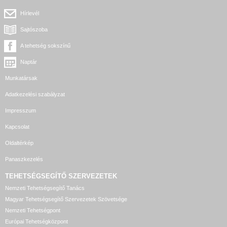
Hírlevél
Sajtószoba
A tehetség sokszínű
Naptár
Munkatársak
Adatkezelési szabályzat
Impresszum
Kapcsolat
Oldaltérkép
Panaszkezelés
TEHETSÉGSEGÍTŐ SZERVEZETEK
Nemzeti Tehetségsegítő Tanács
Magyar Tehetségsegítő Szervezetek Szövetsége
Nemzeti Tehetségpont
Európai Tehetségközpont