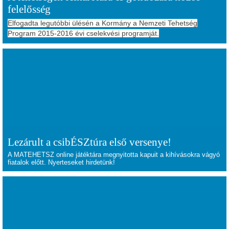
felelősség
Elfogadta legutóbbi ülésén a Kormány a Nemzeti Tehetség
Program 2015-2016 évi cselekvési programját.
Lezárult a csibÉSZtúra első versenye!
A MATEHETSZ online játéktára megnyitotta kapuit a kihívásokra vágyó
fiatalok előtt. Nyerteseket hirdetünk!