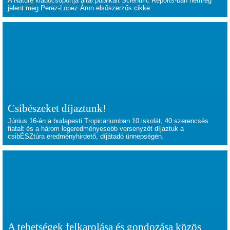
A Nature kiadócsoportja által publikált Scientific Reports-ban nemrég
jelent meg Perez-Lopez Áron elsőszerzős cikke.
Csibészeket díjaztunk!
Június 16-án a budapesti Tropicariumban 10 iskolát, 40 szerencsés
fiatalt és a három legeredményesebb versenyzőt díjaztuk a
csibÉSZtúra eredményhirdető, díjátadó ünnepségén.
A tehetségek felkarolása és gondozása közös