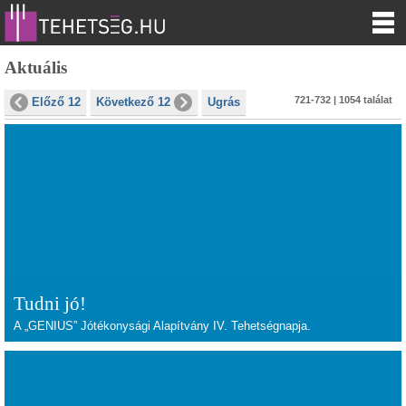
Aktuális
721-732 | 1054 találat
Előző 12
Következő 12
Ugrás
Tudni jó!
A „GENIUS” Jótékonysági Alapítvány IV. Tehetségnapja.