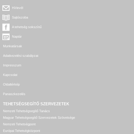
Hírlevél
Sajtószoba
A tehetség sokszínű
Naptár
Munkatársak
Adatkezelési szabályzat
Impresszum
Kapcsolat
Oldaltérkép
Panaszkezelés
TEHETSÉGSEGÍTŐ SZERVEZETEK
Nemzeti Tehetségsegítő Tanács
Magyar Tehetségsegítő Szervezetek Szövetsége
Nemzeti Tehetségpont
Európai Tehetségközpont