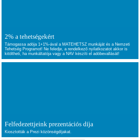
2% a tehetségekért
Támogassa adója 1+1%-ával a MATEHETSZ munkáját és a Nemzeti
Tehetség Programot! Ne feledje, a rendelkező nyilatkozatot akkor is
kitöltheti, ha munkáltatója vagy a NAV készíti el adóbevallását!
Felfedezettjeink prezentációs díja
Kiosztották a Prezi közönségdíjakat.