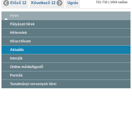
721-732 | 1054 találat
Előző 12
Következő 12
Ugrás
Hírek
Pályázati hírek
Hírlevelek
Hírarchívum
Aktuális
Interjúk
Online médiafigyelő
Portrék
Tanulmányi versenyek hírei