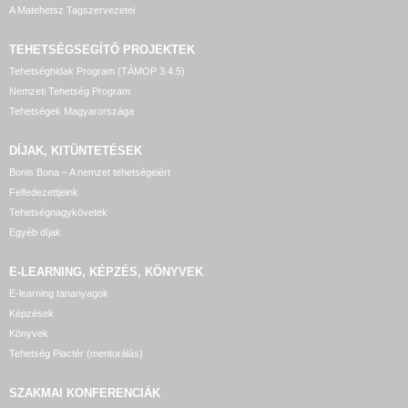
A Matehetsz Tagszervezetei
TEHETSÉGSEGÍTŐ
PROJEKTEK
Tehetséghidak Program (TÁMOP 3.4.5)
Nemzeti Tehetség Program
Tehetségek Magyarországa
DÍJAK, KITÜNTETÉSEK
Bonis Bona – A nemzet tehetségeiért
Felfedezettjeink
Tehetségnagykövetek
Egyéb díjak
E-LEARNING, KÉPZÉS, KÖNYVEK
E-learning tananyagok
Képzések
Könyvek
Tehetség Piactér (mentorálás)
SZAKMAI KONFERENCIÁK