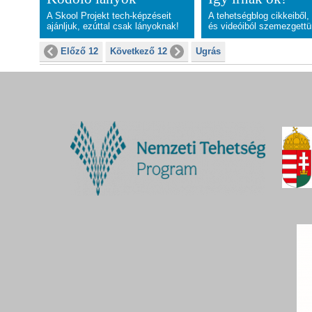
A Skool Projekt tech-képzéseit
A tehetségblog cikkeiből, 
ajánljuk, ezúttal csak lányoknak!
és videóiból szemezgettü
Előző 12
Következő 12
Ugrás