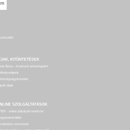
szkezelés
ÍJAK, KITÜNTETÉSEK
nis Bona – A nemzet tehetségeiért
lfedezettjeink
ehetségnagykövetek
yéb díjak
NLINE SZOLGÁLTATÁSOK
ER - online pályázati rendszer
rogrambeküldés
anulmányi versenyek