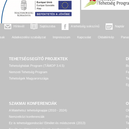
Hírlevél
Sajtószoba
A tehetség sokszínű
Naptár
sak
Adatkezelési szabályzat
Impresszum
Kapcsolat
Oldaltérkép
Pana
TEHETSÉGSEGÍTŐ
PROJEKTEK
D
Tehetséghidak Program (TÁMOP 3.4.5)
Bo
Nemzeti Tehetség Program
Fe
Tehetségek Magyarországa
T
Eg
SZAKMAI KONFERENCIÁK
O
A Matehetsz tehetségnapjai (2010 - 2024)
OP
Nemzetközi konferenciák
P
Ez is tehetséggondozás! Elmélet és módszerek (2013)
T