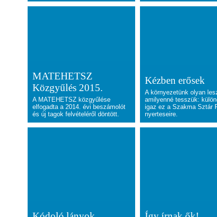
MATEHETSZ
Kézben erősek
Közgyűlés 2015.
A környezetünk olyan les
A MATEHETSZ közgyűlése
amilyenné tesszük: külö
elfogadta a 2014. évi beszámolót
igaz ez a Szakma Sztár F
és új tagok felvételéről döntött.
nyerteseire.
Kódoló lányok
Így írnak ők!