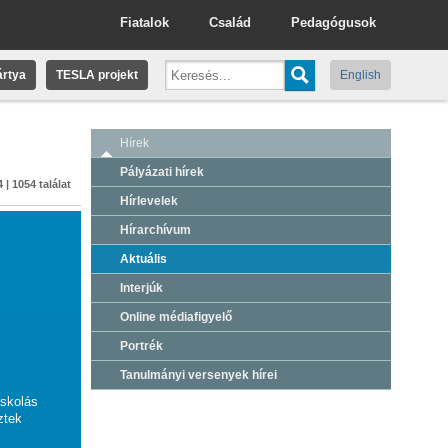
Fiatalok
Család
Pedagógusok
rtya
TESLA projekt
English
Hírek
Pályázati hírek
 | 1054 találat
Hírlevelek
Hírarchívum
Aktuális
Interjúk
Online médiafigyelő
Portrék
k
Tanulmányi versenyek hírei
iskolás
ztek