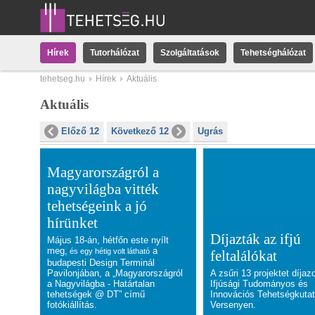
Hírek
Tutorhálózat
Szolgáltatások
Tehetséghálózat
tehetseg.hu
Hírek
Aktuális
Aktuális
Előző 12
Következő 12
Ugrás
Magyarországról a
nagyvilágba vitték
tehetségeink a jó
hírünket
Díjazták az ifjú
Május 18-án, hétfőn este nyílt
meg,
a
és egy hétig volt látható
feltalálókat
budapesti Design Terminál
Pavilonjában, a „Magyarországról
A zsűri 13 projektet díjazo
a Nagyvilágba - Határtalan
Ifjúsági Tudományos és
tehetségek @ DT” című
Innovációs Tehetségkuta
fotókiállítás.
Versenyen.