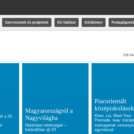
Szervezetek és projektek
EU hálózat
Kézikönyv
Pedagóguská
733-744
Piacorientált
középiskoláso
Magyarországról a
Klere, Lia, Meet Your
tt a 24.
Nagyvilágba
Premade,
: közép
W
ally
tó
Határtalan tehetségek –
startupperek versenye
fotókiállítás @ DT
egymással.