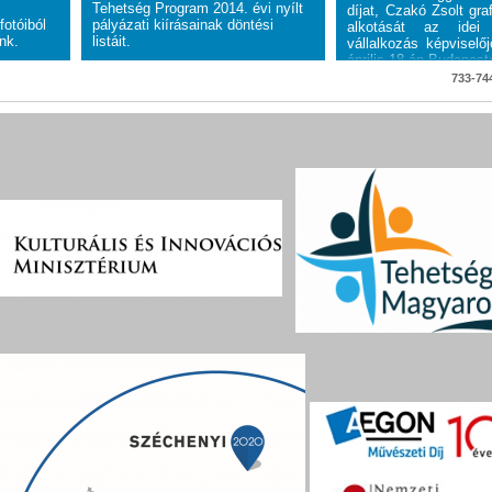
Tehetség Program 2014. évi nyílt
díjat, Czakó Zsolt gr
fotóiból
pályázati kiírásainak döntési
alkotását az ide
nk.
listáit.
vállalkozás képviselőj
április 18-án Budapest
733-744