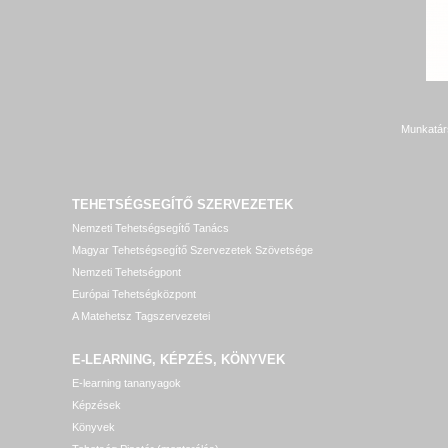
Munkatár
TEHETSÉGSEGÍTŐ SZERVEZETEK
Nemzeti Tehetségsegítő Tanács
Magyar Tehetségsegítő Szervezetek Szövetsége
Nemzeti Tehetségpont
Európai Tehetségközpont
A Matehetsz Tagszervezetei
E-LEARNING, KÉPZÉS, KÖNYVEK
E-learning tananyagok
Képzések
Könyvek