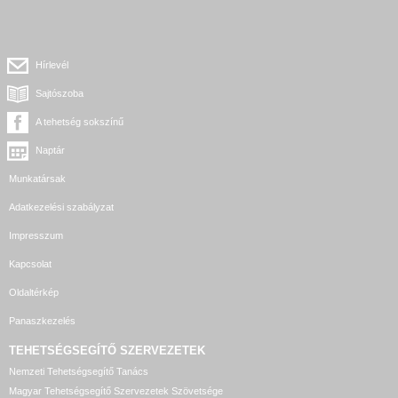
Hírlevél
Sajtószoba
A tehetség sokszínű
Naptár
Munkatársak
Adatkezelési szabályzat
Impresszum
Kapcsolat
Oldaltérkép
Panaszkezelés
TEHETSÉGSEGÍTŐ SZERVEZETEK
Nemzeti Tehetségsegítő Tanács
Magyar Tehetségsegítő Szervezetek Szövetsége