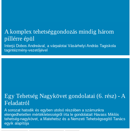
A komplex tehetséggondozás mindig három
pillérre épül
Interjú Dobos Andreával, a várpalotai Vásárhelyi András Tagiskola
tagintézmény-vezetőjével
Egy Tehetség Nagykövet gondolatai (6. rész) - A
Feladatról
A sorozat hatodik és egyben utolsó részében a számunkra
elengedhetetlen mértékletességről írta le gondolatait Havass Miklós
tehetség-nagykövet, a Matehetsz és a Nemzeti Tehetségsegítő Tanács
egyik alapítója