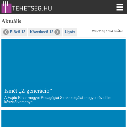
Aktuális
205-216 | 1054 találat
Előző 12
Következő 12
Ugrás
Ismét „Z generáció"
A Hajdú-Bihar megyei Pedagógiai Szakszolgálat megyei rövidfilm-
készítő versenye