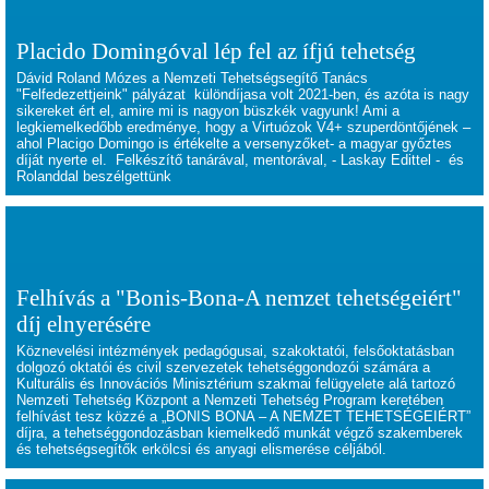
Placido Domingóval lép fel az ífjú tehetség
Dávid Roland Mózes a Nemzeti Tehetségsegítő Tanács
"Felfedezettjeink" pályázat különdíjasa volt 2021-ben, és azóta is nagy
sikereket ért el, amire mi is nagyon büszkék vagyunk! Ami a
legkiemelkedőbb eredménye, hogy a Virtuózok V4+ szuperdöntőjének –
ahol Placigo Domingo is értékelte a versenyzőket- a magyar győztes
díját nyerte el. Felkészítő tanárával, mentorával, - Laskay Edittel - és
Rolanddal beszélgettünk
Felhívás a "Bonis-Bona-A nemzet tehetségeiért"
díj elnyerésére
Köznevelési intézmények pedagógusai, szakoktatói, felsőoktatásban
dolgozó oktatói és civil szervezetek tehetséggondozói számára a
Kulturális és Innovációs Minisztérium szakmai felügyelete alá tartozó
Nemzeti Tehetség Központ a Nemzeti Tehetség Program keretében
felhívást tesz közzé a „BONIS BONA – A NEMZET TEHETSÉGEIÉRT”
díjra, a tehetséggondozásban kiemelkedő munkát végző szakemberek
és tehetségsegítők erkölcsi és anyagi elismerése céljából.