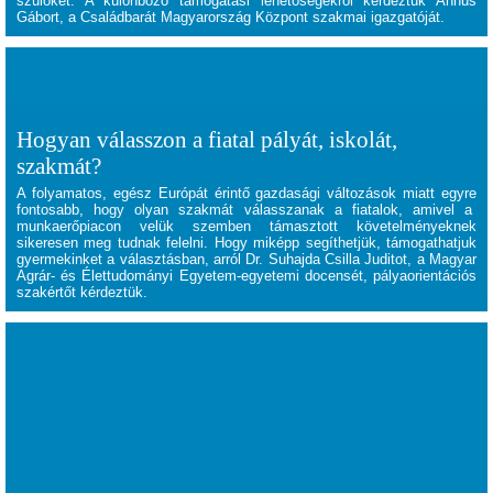
szülőket. A különböző támogatási lehetőségekről kérdeztük
Annus
Gábort, a Családbarát Magyarország Központ szakmai igazgatóját
.
Hogyan válasszon a fiatal pályát, iskolát,
szakmát?
A folyamatos, egész Európát érintő gazdasági változások miatt egyre
fontosabb, hogy olyan szakmát válasszanak a fiatalok, amivel a
munkaerőpiacon velük szemben támasztott követelményeknek
sikeresen meg tudnak felelni. Hogy miképp segíthetjük, támogathatjuk
gyermekinket a választásban, arról Dr. Suhajda Csilla Juditot, a Magyar
Agrár- és Élettudományi Egyetem-egyetemi docensét, pályaorientációs
szakértőt kérdeztük.