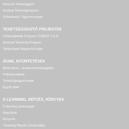
Nemzeti Tehetségpont
Európai Tehetségközpont
A Matehetsz Tagszervezetei
TEHETSÉGSEGÍTŐ
PROJEKTEK
Tehetséghidak Program (TÁMOP 3.4.5)
Nemzeti Tehetség Program
Tehetségek Magyarországa
DÍJAK, KITÜNTETÉSEK
Bonis Bona – A nemzet tehetségeiért
Felfedezettjeink
Tehetségnagykövetek
Egyéb díjak
E-LEARNING, KÉPZÉS, KÖNYVEK
E-learning tananyagok
Képzések
Könyvek
Tehetség Piactér (mentorálás)