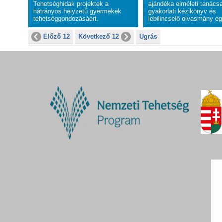
Tehetséghidak projektek a
ajándéka elméleti tanács
hátrányos helyzetű gyermekek
gyakorlati kézikönyv és
tehetséggondozásáért.
lebilincselő olvasmány eg
Előző 12
Következő 12
Ugrás