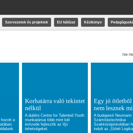
Szervezetek és projektek
EU hálózat
Kézikönyv
Pedagóguská
769-780
Korhatárra való tekintet
Egy jó ötletbő
nélkül
nem lesznek mi
A dublini Centre for Talented Youth
A budapesti Neumann
 hozott a
munkatársai több mint két
Számítástechnikai
atában:
évtizede fejlesztik az ifjú
Szakközépiskolában fe
ldalunk.
tehetségeket.
indult az „Üzleti Logik