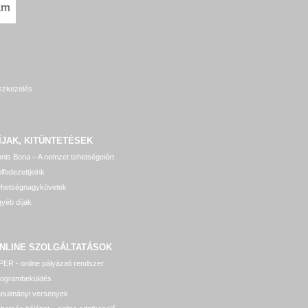
szkezelés
ÍJAK, KITÜNTETÉSEK
nis Bona – A nemzet tehetségeiért
lfedezettjeink
ehetségnagykövetek
yéb díjak
NLINE SZOLGÁLTATÁSOK
ER - online pályázati rendszer
rogrambeküldés
anulmányi versenyek