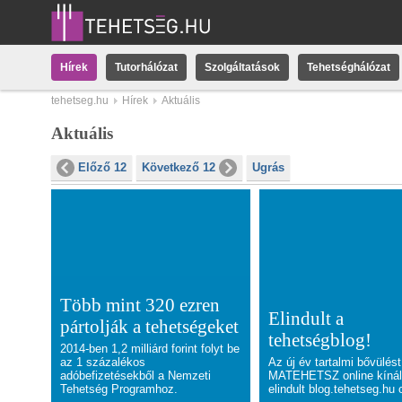
Hírek
Tutorhálózat
Szolgáltatások
Tehetséghálózat
tehetseg.hu
Hírek
Aktuális
Aktuális
Előző 12
Következő 12
Ugrás
Több mint 320 ezren
Elindult a
pártolják a tehetségeket
tehetségblog!
2014-ben 1,2 milliárd forint folyt be
az 1 százalékos
Az új év tartalmi bővülést
adóbefizetésekből a Nemzeti
MATEHETSZ online kínál
Tehetség Programhoz.
elindult
blog.tehetseg.hu
o