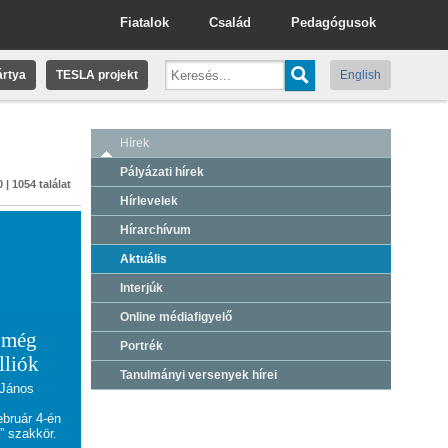
Fiatalok
Család
Pedagógusok
rtya
TESLA projekt
English
Hírek
Pályázati hírek
 | 1054 találat
Hírlevelek
Hírarchívum
Aktuális
Interjúk
Online médiafigyelő
l még
Portrék
lliók
Tanulmányi versenyek hírei
 János
bruár 4-én
a” szakkör.