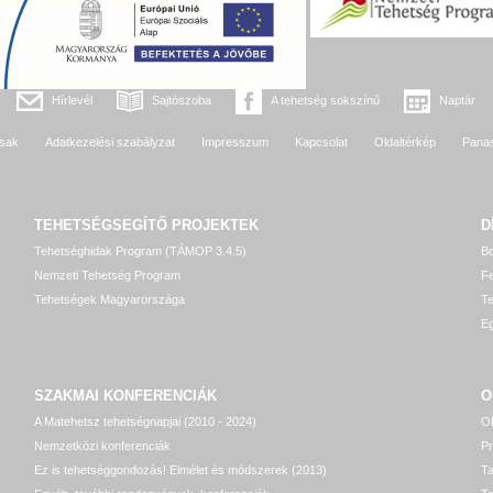
Hírlevél
Sajtószoba
A tehetség sokszínű
Naptár
sak
Adatkezelési szabályzat
Impresszum
Kapcsolat
Oldaltérkép
Pana
TEHETSÉGSEGÍTŐ
PROJEKTEK
D
Tehetséghidak Program (TÁMOP 3.4.5)
Bo
Nemzeti Tehetség Program
Fe
Tehetségek Magyarországa
T
Eg
SZAKMAI KONFERENCIÁK
O
A Matehetsz tehetségnapjai (2010 - 2024)
OP
Nemzetközi konferenciák
P
Ez is tehetséggondozás! Elmélet és módszerek (2013)
T