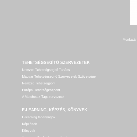
Munkatár
TEHETSÉGSEGÍTŐ SZERVEZETEK
Nemzeti Tehetségsegítő Tanács
Magyar Tehetségsegítő Szervezetek Szövetsége
Nemzeti Tehetségpont
Európai Tehetségközpont
A Matehetsz Tagszervezetei
E-LEARNING, KÉPZÉS, KÖNYVEK
E-learning tananyagok
Képzések
Könyvek