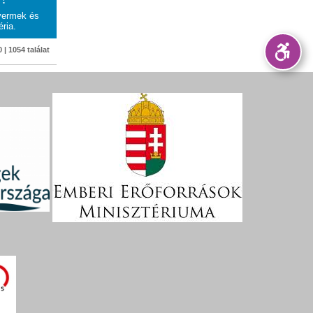
yermek és
éria.
 | 1054 találat