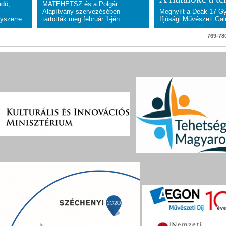
adó,
MATEHETSZ és a Polgár
Alapítvány szervezésében
Megnyílt a Deák 17 G
yszerre.
tartották meg február 1-jén.
Ifjúsági Művészeti Gal
769-780