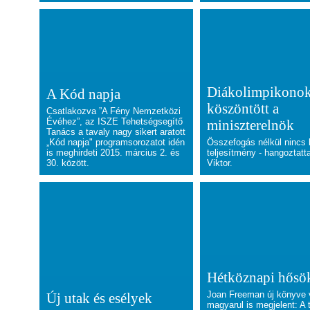
Diákolimpikonok
A Kód napja
köszöntött a
Csatlakozva ”A Fény Nemzetközi
Évéhez”, az ISZE Tehetségsegítő
miniszterelnök
Tanács a tavaly nagy sikert aratott
„Kód napja" programsorozatot idén
Összefogás nélkül nincs 
is meghirdeti 2015. március 2. és
teljesítmény - hangoztatt
30. között.
Viktor.
Hétköznapi hősö
Joan Freeman új könyve 
Új utak és esélyek
magyarul is megjelent: A 