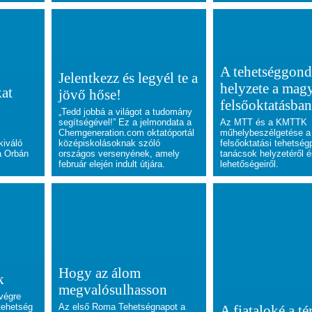
A tehetséggond
Jelentkezz és legyél te a
helyzete a mag
at
jövő hőse!
felsőoktatásba
„Tedd jobbá a világot a tudomány
segítségével!” Ez a jelmondata a
Az MTT és a KMTTK
Chemgeneration.com oktatóportál
műhelybeszélgetése a
kiváló
középiskolásoknak szóló
felsőoktatási tehetség
a Orbán
országos versenyének, amely
tanácsok helyzetéről 
február elején indult útjára.
lehetőségeiről.
Hogy az álom
k
megvalósulhasson
végre
tehetség
Az első Roma Tehetségnapot a
A fiataloké a té