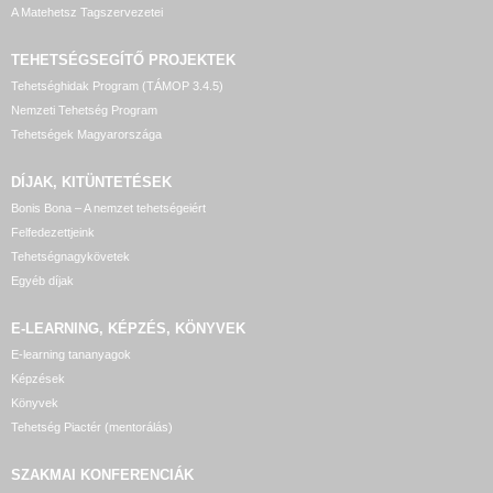
A Matehetsz Tagszervezetei
TEHETSÉGSEGÍTŐ
PROJEKTEK
Tehetséghidak Program (TÁMOP 3.4.5)
Nemzeti Tehetség Program
Tehetségek Magyarországa
DÍJAK, KITÜNTETÉSEK
Bonis Bona – A nemzet tehetségeiért
Felfedezettjeink
Tehetségnagykövetek
Egyéb díjak
E-LEARNING, KÉPZÉS, KÖNYVEK
E-learning tananyagok
Képzések
Könyvek
Tehetség Piactér (mentorálás)
SZAKMAI KONFERENCIÁK