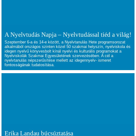
A Nyelvtudás Napja – Nyelvtudással tiéd a világ!
Szeptember 6-a és 14-e között, a Nyelvtanulás Hete programsorozat
alkalmából országos szinten közel 50 szakmai helyszín, nyelviskola és
idegen nyelvű könyvesbolt kínál nyelvi és kulturális programokat a
Nyelviskolák Szakmai Egyesületének szervezésében. A cél a
nyelvtanulás népszerűsítése mellett az idegennyelv- ismeret
fontosságának tudatosítása.
Erika Landau búcsúztatása