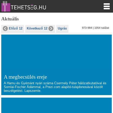
Aktuális
973-984 | 1054 találat
Előző 12
Következő 12
Ugrás
A megbecsülés ereje
A Hamu és Gyémánt nyári száma Csermely Péter hálózatkutatóval és
Somlai-Fischer Ádámmal, a Prezi.com alapító-tulajdonosával közölt
beszélgetést. Lapszemle.