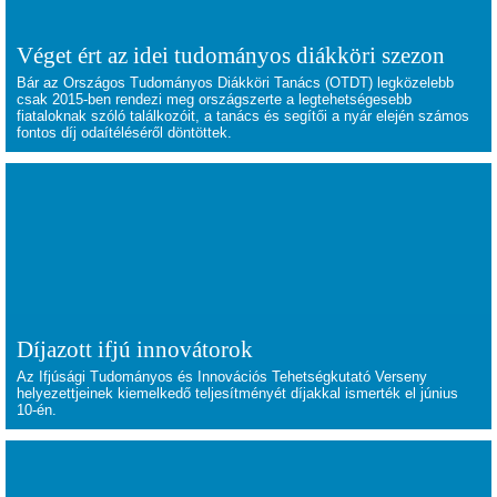
Véget ért az idei tudományos diákköri szezon
Bár az Országos Tudományos Diákköri Tanács (OTDT) legközelebb
csak 2015-ben rendezi meg országszerte a legtehetségesebb
fiataloknak szóló találkozóit, a tanács és segítői a nyár elején számos
fontos díj odaítéléséről döntöttek.
Díjazott ifjú innovátorok
Az Ifjúsági Tudományos és Innovációs Tehetségkutató Verseny
helyezettjeinek kiemelkedő teljesítményét díjakkal ismerték el június
10-én.