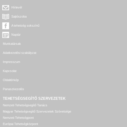
Hírlevél
Sajtószoba
A tehetség sokszínű
Naptár
Munkatársak
Adatkezelési szabályzat
Impresszum
Kapcsolat
Oldaltérkép
Panaszkezelés
TEHETSÉGSEGÍTŐ SZERVEZETEK
Nemzeti Tehetségsegítő Tanács
Magyar Tehetségsegítő Szervezetek Szövetsége
Nemzeti Tehetségpont
Európai Tehetségközpont