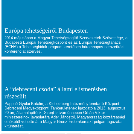
Európa tehetségeiről Budapesten
2014 májusában a Magyar Tehetségsegítő Szervezetek Szövetsége, a
Budapesti Európai Tehetségközpont és az Európai Tehetségtanács
(ECHA) a Tehetséghidak program keretében háromnapos nemzetközi
konferenciát szervez.
A “debreceni csoda” állami elismerésben
részesült
Pappné Gyulai Katalin, a Klebelsberg Intézményfenntartó Központ
Debreceni Megyeközponti Tankerületének igazgatója 2013. augusztus
20-án, államalapítónk, Szent István ünnepén Orbán Viktor
miniszterelnök javaslatára Áder Jánostól, Magyarország köztársasági
elnökétől vehette át a Magyar Bronz Érdemkereszt polgári tagozata
kitüntetést.