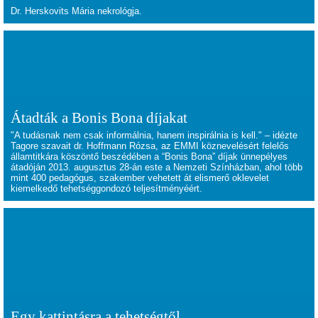
Dr. Herskovits Mária nekrológja.
Átadták a Bonis Bona díjakat
"A tudásnak nem csak informálnia, hanem inspirálnia is kell." – idézte
Tagore szavait dr. Hoffmann Rózsa, az EMMI köznevelésért felelős
államtitkára köszöntő beszédében a “Bonis Bona” díjak ünnepélyes
átadóján 2013. augusztus 28-án este a Nemzeti Színházban, ahol több
mint 400 pedagógus, szakember vehetett át elismerő oklevelet
kiemelkedő tehetséggondozó teljesítményéért.
Egy kattintásra a tehetségtől