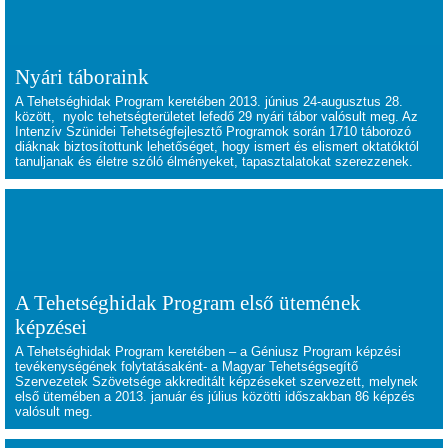
Nyári táboraink
A Tehetséghidak Program keretében 2013. június 24-augusztus 28.
között, nyolc tehetségterületet lefedő 29 nyári tábor valósult meg. Az
Intenzív Szünidei Tehetségfejlesztő Programok során 1710 táborozó
diáknak biztosítottunk lehetőséget, hogy ismert és elismert oktatóktól
tanuljanak és életre szóló élményeket, tapasztalatokat szerezzenek.
A Tehetséghidak Program első ütemének
képzései
A Tehetséghidak Program keretében – a Géniusz Program képzési
tevékenységének folytatásaként- a Magyar Tehetségsegítő
Szervezetek Szövetsége akkreditált képzéseket szervezett, melynek
első ütemében a 2013. január és július közötti időszakban 86 képzés
valósult meg.