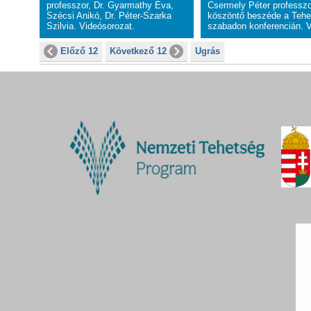
professzor, Dr. Gyarmathy Éva,
Csermely Péter professz
Szécsi Anikó, Dr. Péter-Szarka
köszöntő beszéde a Tehe
Szilvia.
Videósorozat
.
szabadon konferencián. V
Előző 12
Következő 12
Ugrás