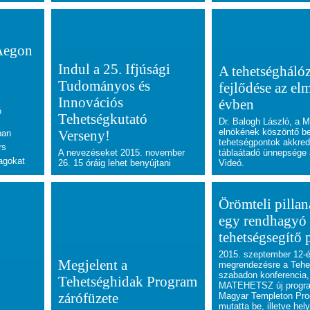
Aegon
Indul a 25. Ifjúsági
A tehetséghálóz
Tudományos és
fejlődése az el
Innovációs
évben
ó
Tehetségkutató
Dr. Balogh László, 
elnökének köszöntő b
Verseny!
ban
tehetségpontok akkred
rs
A nevezéseket 2015. november
táblaátadó ünnepsége 
agokat
26. 15 óráig lehet benyújtani
Videó.
Örömteli pillan
egy rendhagyó
tehetségsegítő
2015. szeptember 12-é
Megjelent a
megrendezésre a Tehe
szabadon konferencia,
Tehetséghidak Program
MATEHETSZ új progra
zárófüzete
Magyar Templeton Pro
mutatta be, illetve hely