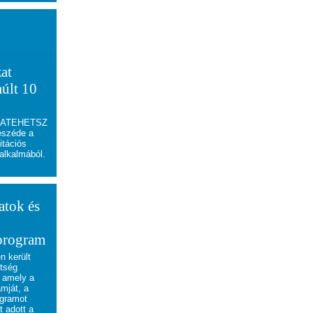
at
múlt 10
a MATEHETSZ
eszéde a
itációs
alkalmából.
atok és
 program
n került
tség
 amely a
mját, a
gramot
t adott a