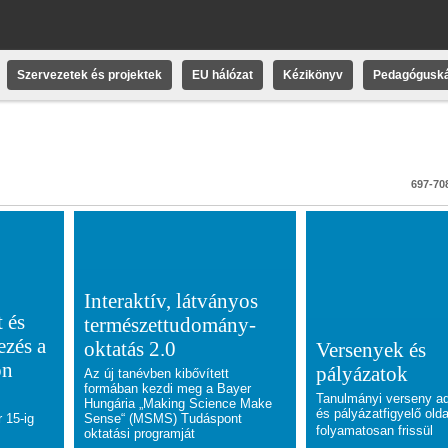
Szervezetek és projektek
EU hálózat
Kézikönyv
Pedagóguská
697-708
Interaktív, látványos
 és
természettudomány-
ezés a
oktatás 2.0
Versenyek és
on
pályázatok
Az új tanévben kibővített
formában kezdi meg a Bayer
Tanulmányi verseny a
Hungária „Making Science Make
és pályázatfigyelő old
 15-ig
Sense“ (MSMS) Tudáspont
f
olyamatosan frissül
oktatási programját