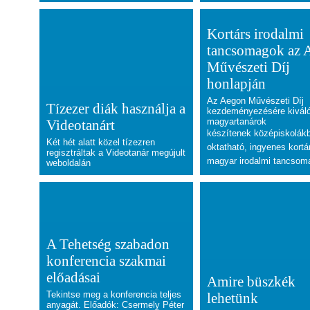
Kortárs irodalmi
tancsomagok az 
Művészeti Díj
honlapján
Az Aegon Művészeti Díj
Tízezer diák használja a
kezdeményezésére kivál
magyartanárok
Videotanárt
készítenek
középiskolák
Két hét alatt közel tízezren
oktatható, ingyenes
kortá
regisztráltak a Videotanár megújult
magyar
irodalmi tancsom
weboldalán
A Tehetség szabadon
konferencia szakmai
előadásai
Amire büszkék
Tekintse meg a konferencia teljes
lehetünk
anyagát. Előadók: Csermely Péter