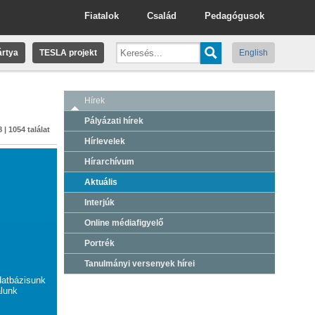
Fiatalok
Család
Pedagógusok
rtya
TESLA projekt
English
Hírek
Pályázati hírek
 | 1054 találat
Hírlevelek
Hírarchívum
Aktuális
Interjúk
Online médiafigyelő
Portrék
Tanulmányi versenyek hírei
datbázisunk
alunk