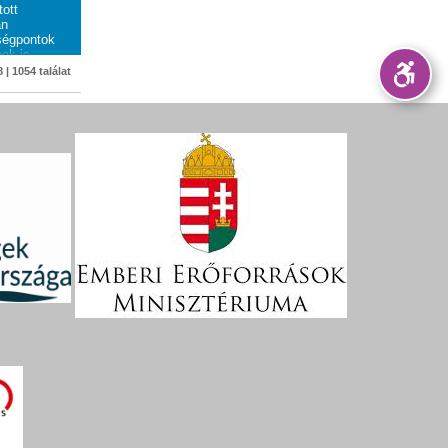
tott
an
tségpontok
ek is.
 | 1054 találat