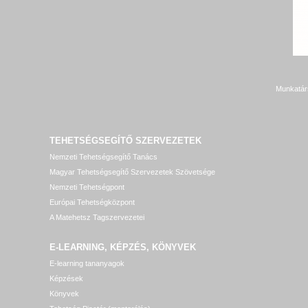
Munkatár
TEHETSÉGSEGÍTŐ SZERVEZETEK
Nemzeti Tehetségsegítő Tanács
Magyar Tehetségsegítő Szervezetek Szövetsége
Nemzeti Tehetségpont
Európai Tehetségközpont
A Matehetsz Tagszervezetei
E-LEARNING, KÉPZÉS, KÖNYVEK
E-learning tananyagok
Képzések
Könyvek