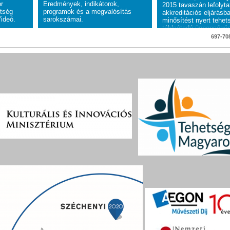
or
Eredmények, indikátorok,
2015 tavaszán lefolyta
tség
programok és a megvalósítás
akkreditációs eljárásb
ideó.
sarokszámai.
minősítést nyert tehe
táblaátadó ünnepségén
697-708