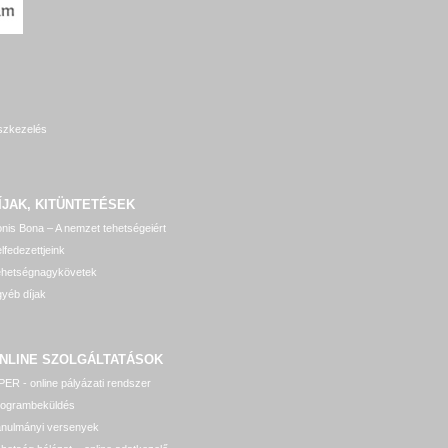
szkezelés
ÍJAK, KITÜNTETÉSEK
nis Bona – A nemzet tehetségeiért
lfedezettjeink
ehetségnagykövetek
yéb díjak
NLINE SZOLGÁLTATÁSOK
ER - online pályázati rendszer
rogrambeküldés
anulmányi versenyek