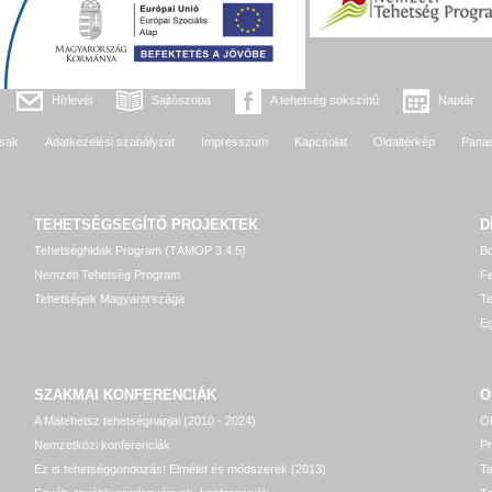
Hírlevél
Sajtószoba
A tehetség sokszínű
Naptár
sak
Adatkezelési szabályzat
Impresszum
Kapcsolat
Oldaltérkép
Pana
TEHETSÉGSEGÍTŐ
PROJEKTEK
D
Tehetséghidak Program (TÁMOP 3.4.5)
Bo
Nemzeti Tehetség Program
Fe
Tehetségek Magyarországa
T
Eg
SZAKMAI KONFERENCIÁK
O
A Matehetsz tehetségnapjai (2010 - 2024)
OP
Nemzetközi konferenciák
P
Ez is tehetséggondozás! Elmélet és módszerek (2013)
T