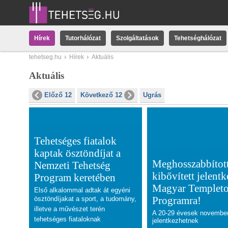
Hírek
Tutorhálózat
Szolgáltatások
Tehetséghálózat
tehetseg.hu
Hírek
Aktuális
Aktuális
Előző 12
Következő 12
Ugrás
Tehetséges fiatalok
kaptak ösztöndíjat a
Meghosszabbított
Nemzeti Tehetség
kibővített jelentk
Program keretében
Magyar Templet
Első alkalommal adtak át egyéni
Programra!
ösztöndíjakat a
sport, a tudomány,
illetve a művészet terén
A 20-29 évesek november
tehetséges fiataloknak
jelentkezhetnek