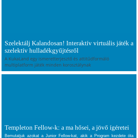
Szelektálj Kalandosan! Interaktív virtuális játék a
szelektív hulladékgyűjtésről
A KukaLand egy ismeretterjesztő és attitűdformáló
multiplatform játék minden korosztálynak
Templeton Fellow-k: a ma hősei, a jövő ígéretei
B
emutatjuk azokat a Junior Fellow-kat, akik a Program kezdete óta