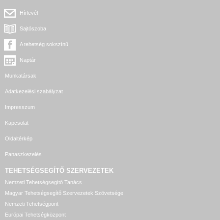
Hírlevél
Sajtószoba
A tehetség sokszínű
Naptár
Munkatársak
Adatkezelési szabályzat
Impresszum
Kapcsolat
Oldaltérkép
Panaszkezelés
TEHETSÉGSEGÍTŐ SZERVEZETEK
Nemzeti Tehetségsegítő Tanács
Magyar Tehetségsegítő Szervezetek Szövetsége
Nemzeti Tehetségpont
Európai Tehetségközpont