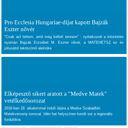
Pro Ecclesia Hungariae-díjat kapott Bajzák
Eszter nővér
"Csak azt tettem, amit meg kellett tennem" - nyilatkozott a
kitüntetés
nyomán Bajzák Erzsébet M. Eszter nővér, a
MATEHETSZ
ez év
júliusától
leköszönő alelnöke
Elképesztő sikert aratott a "Medve Matek"
vetélkedősorozat
2016-ban 18. alkalommal indult útjára a Medve Szabadtéri
Matekverseny-sorozat. Idén hat helyszínen került sor a regionális
fordulókra