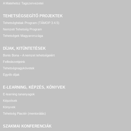
A Matehetsz Tagszervezetei
TEHETSÉGSEGÍTŐ
PROJEKTEK
Tehetséghidak Program (TÁMOP 3.4.5)
Nemzeti Tehetség Program
Tehetségek Magyarországa
DÍJAK, KITÜNTETÉSEK
Bonis Bona – A nemzet tehetségeiért
Felfedezettjeink
Tehetségnagykövetek
Egyéb díjak
E-LEARNING, KÉPZÉS, KÖNYVEK
E-learning tananyagok
Képzések
Könyvek
Tehetség Piactér (mentorálás)
SZAKMAI KONFERENCIÁK