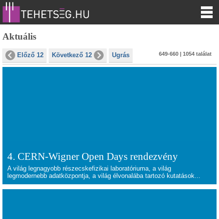
Aktuális
649-660 | 1054 találat
Előző 12
Következő 12
Ugrás
4. CERN-Wigner Open Days rendezvény
A világ legnagyobb részecskefizikai laboratóriuma, a világ
legmodernebb adatközpontja, a világ élvonalába tartozó kutatások...