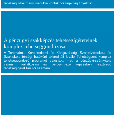
tehetségükkel máris magukra vonták ország-világ figyelmét.
A pénzügyi szakképzés tehetségígéreteinek
komplex tehetséggondozása
A Terézvárosi Kereskedelmi és Közgazdasági Szakközépiskola és
Szakiskola térségi hatókörű akkreditált kiváló Tehetségpont komplex
tehetséggondozó programot valósított meg a pénzügyi-számviteli,
valamint vállalkozási és bérügyintéző képzésben résztvevő
tehetségígéret tanulói számára