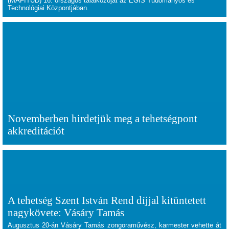
(MAFITUD) 16. országos találkozóját az EGIS Tudományos és
Technológiai Központjában.
Novemberben hirdetjük meg a tehetségpont
akkreditációt
A tehetség Szent István Rend díjjal kitüntetett
nagykövete: Vásáry Tamás
Augusztus 20-án Vásáry Tamás zongoraművész, karmester vehette át