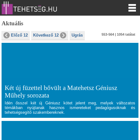
Aktuális
553-564 | 1054 találat
Előző 12
Következő 12
Ugrás
Két új füzettel bővült a Matehetsz Géniusz
Műhely sorozata
Idén ősszel két új Géniusz kötet jelent meg, melyek változatos
témákban nyújtanak hasznos ismereteket pedagógusoknak és
tehetségsegítő szakembereknek.