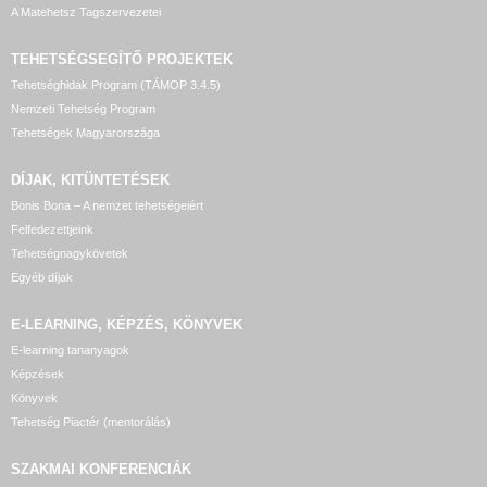
A Matehetsz Tagszervezetei
TEHETSÉGSEGÍTŐ
PROJEKTEK
Tehetséghidak Program (TÁMOP 3.4.5)
Nemzeti Tehetség Program
Tehetségek Magyarországa
DÍJAK, KITÜNTETÉSEK
Bonis Bona – A nemzet tehetségeiért
Felfedezettjeink
Tehetségnagykövetek
Egyéb díjak
E-LEARNING, KÉPZÉS, KÖNYVEK
E-learning tananyagok
Képzések
Könyvek
Tehetség Piactér (mentorálás)
SZAKMAI KONFERENCIÁK