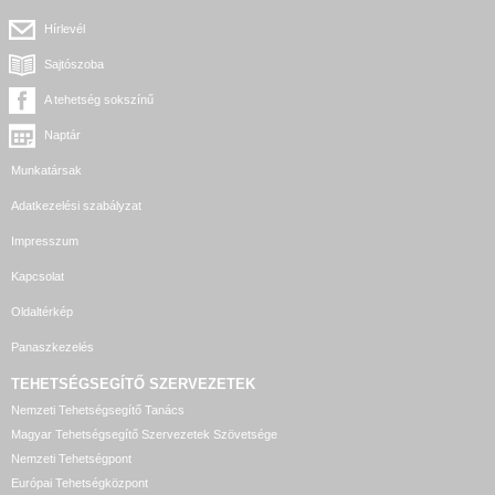
Hírlevél
Sajtószoba
A tehetség sokszínű
Naptár
Munkatársak
Adatkezelési szabályzat
Impresszum
Kapcsolat
Oldaltérkép
Panaszkezelés
TEHETSÉGSEGÍTŐ SZERVEZETEK
Nemzeti Tehetségsegítő Tanács
Magyar Tehetségsegítő Szervezetek Szövetsége
Nemzeti Tehetségpont
Európai Tehetségközpont