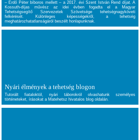
– Erdő Péter bíboros mellett – a 2017. évi Szent István Rend díjat. A
Kossuth-díjas művész az idei évben fogadta el a Magyar
Tehetségsegítő Szervezetek Szövetsége tehetségnagyköveti
felkérését. Különleges képességekről, a tehetség
meghatározhatatlanságáról beszélt honlapunknak.
Nyári élmények a tehetség blogon
Tutorált fiataloktól, nyári táborokról olvashatunk személyes
történeteket, írásokat a Matehetsz hivatalos blog oldalán.