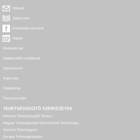
Hírlevél
Sajtószoba
A tehetség sokszínű
Naptár
Munkatársak
Adatkezelési szabályzat
Impresszum
Kapcsolat
Oldaltérkép
Panaszkezelés
TEHETSÉGSEGÍTŐ SZERVEZETEK
Nemzeti Tehetségsegítő Tanács
Magyar Tehetségsegítő Szervezetek Szövetsége
Nemzeti Tehetségpont
Európai Tehetségközpont