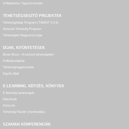
A Matehetsz Tagszervezetei
TEHETSÉGSEGÍTŐ
PROJEKTEK
Tehetséghidak Program (TÁMOP 3.4.5)
Nemzeti Tehetség Program
Tehetségek Magyarországa
DÍJAK, KITÜNTETÉSEK
Bonis Bona – A nemzet tehetségeiért
Felfedezettjeink
Tehetségnagykövetek
Egyéb díjak
E-LEARNING, KÉPZÉS, KÖNYVEK
E-learning tananyagok
Képzések
Könyvek
Tehetség Piactér (mentorálás)
SZAKMAI KONFERENCIÁK