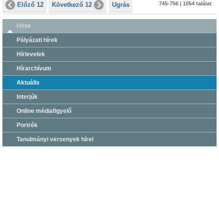
745-756 | 1054 találat
Előző 12
Következő 12
Ugrás
Hírek
Pályázati hírek
Hírlevelek
Hírarchívum
Aktuális
Interjúk
Online médiafigyelő
Portrék
Tanulmányi versenyek hírei