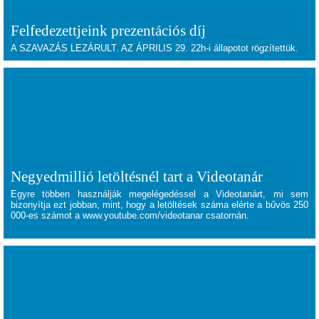
Felfedezettjeink prezentációs díj
A SZAVAZÁS LEZÁRULT. AZ ÁPRILIS 29. 22h-i állapotot rögzítettük.
Negyedmillió letöltésnél tart a Videotanár
Egyre többen használják megelégedéssel a Videotanárt, mi sem
bizonyítja ezt jobban, mint, hogy a letöltések száma elérte a bűvös 250
000-es számot a
www.youtube.com/videotanar
csatornán.