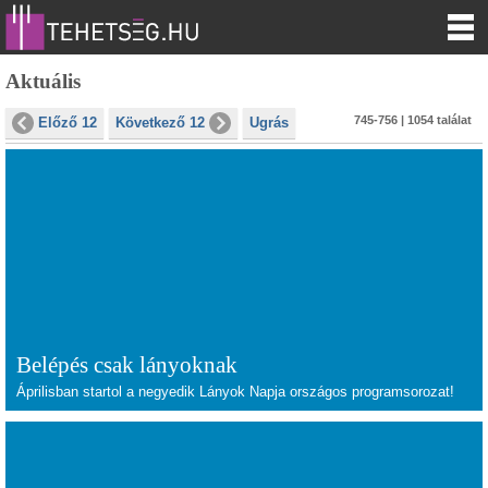
Aktuális
745-756 | 1054 találat
Előző 12
Következő 12
Ugrás
Belépés csak lányoknak
Áprilisban startol a negyedik Lányok Napja országos programsorozat!