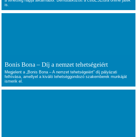
a tehetség napja alkalmából. Bemutatkozott a csibÉSZtúra online játék
is.
Bonis Bona – Díj a nemzet tehetségeiért
Megjelent a „Bonis Bona – A nemzet tehetségeiért” díj pályázati
felhívása, amellyel a kiváló tehetséggondozó szakemberek munkáját
ismerik el.