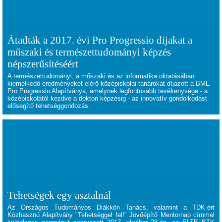
Átadták a 2017. évi Pro Progressio díjakat a
műszaki és természettudományi képzés
népszerűsítéséért
A természettudományi, a műszaki és az informatika oktatásában
kiemelkedő eredményeket elérő középiskolai tanárokat díjazott a BME
Pro Progressio Alapítványa, amelynek legfontosabb tevékenysége - a
középiskolától kezdve a doktori képzésig - az innovatív gondolkodást
elősegítő tehetséggondozás.
Tehetségek egy asztalnál
Az Országos Tudományos Diákköri Tanács, valamint a TDK-ért
Közhasznú Alapítvány "Tehetséggel fel!" Jövőépítő Mentornap címmel