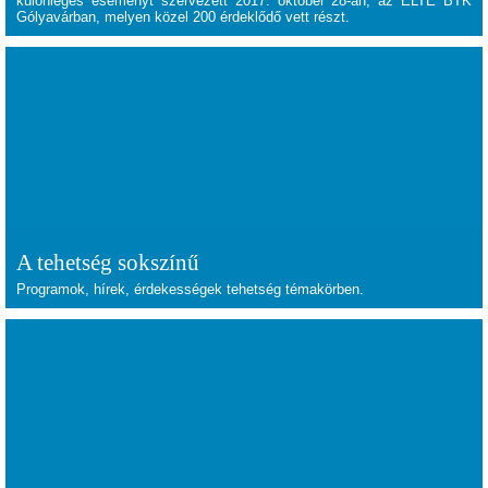
különleges eseményt szervezett 2017. október 28-án, az ELTE BTK
Gólyavárban, melyen közel 200 érdeklődő vett részt.
A tehetség sokszínű
Programok, hírek, érdekességek tehetség témakörben.