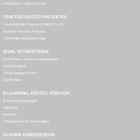
A Matehetsz Tagszervezetei
TEHETSÉGSEGÍTŐ
PROJEKTEK
Tehetséghidak Program (TÁMOP 3.4.5)
Nemzeti Tehetség Program
Tehetségek Magyarországa
DÍJAK, KITÜNTETÉSEK
Bonis Bona – A nemzet tehetségeiért
Felfedezettjeink
Tehetségnagykövetek
Egyéb díjak
E-LEARNING, KÉPZÉS, KÖNYVEK
E-learning tananyagok
Képzések
Könyvek
Tehetség Piactér (mentorálás)
SZAKMAI KONFERENCIÁK