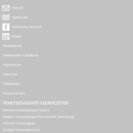
Hírlevél
Sajtószoba
A tehetség sokszínű
Naptár
Munkatársak
Adatkezelési szabályzat
Impresszum
Kapcsolat
Oldaltérkép
Panaszkezelés
TEHETSÉGSEGÍTŐ SZERVEZETEK
Nemzeti Tehetségsegítő Tanács
Magyar Tehetségsegítő Szervezetek Szövetsége
Nemzeti Tehetségpont
Európai Tehetségközpont