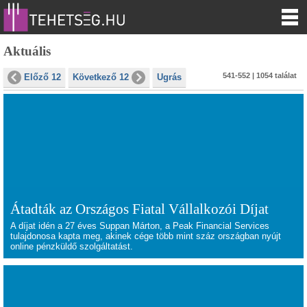
Aktuális
541-552 | 1054 találat
Előző 12
Következő 12
Ugrás
Átadták az Országos Fiatal Vállalkozói Díjat
A díjat idén a 27 éves Suppan Márton, a Peak Financial Services
tulajdonosa kapta meg, akinek cége több mint száz országban nyújt
online pénzküldő szolgáltatást.