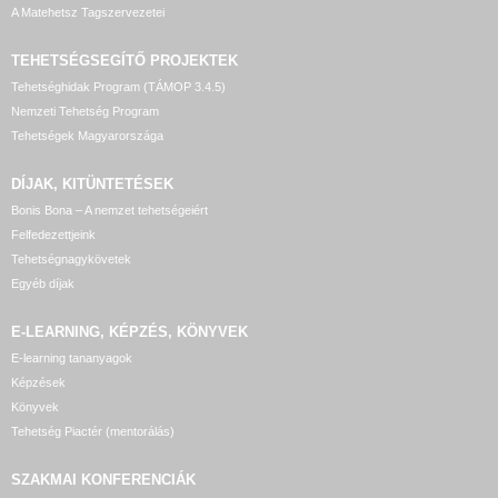
A Matehetsz Tagszervezetei
TEHETSÉGSEGÍTŐ
PROJEKTEK
Tehetséghidak Program (TÁMOP 3.4.5)
Nemzeti Tehetség Program
Tehetségek Magyarországa
DÍJAK, KITÜNTETÉSEK
Bonis Bona – A nemzet tehetségeiért
Felfedezettjeink
Tehetségnagykövetek
Egyéb díjak
E-LEARNING, KÉPZÉS, KÖNYVEK
E-learning tananyagok
Képzések
Könyvek
Tehetség Piactér (mentorálás)
SZAKMAI KONFERENCIÁK