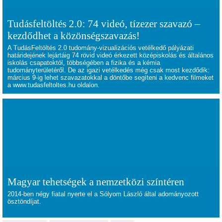
Tudásfeltöltés 2.0: 74 videó, tízezer szavazó –
kezdődhet a közönségszavazás!
A TudásFeltöltés 2.0 tudomány-vizualizációs vetélkedő pályázati
határidejének lejártáig 74 rövid videó érkezett középiskolás és általános
iskolás csapatoktól, többségében a fizika és a kémia
tudományterületéről. De az igazi vetélkedés még csak most kezdődik:
március 9-ig lehet szavazatokkal a döntőbe segíteni a kedvenc filmeket
a
www.tudasfeltoltes.hu
oldalon.
Magyar tehetségek a nemzetközi színtéren
2014-ben négy fiatal nyerte el a Sólyom László által adományozott
ösztöndíjat.