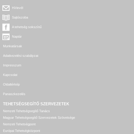
Hírlevél
Sajtószoba
A tehetség sokszínű
Naptár
Munkatársak
Adatkezelési szabályzat
Impresszum
Kapcsolat
Oldaltérkép
Panaszkezelés
TEHETSÉGSEGÍTŐ SZERVEZETEK
Nemzeti Tehetségsegítő Tanács
Magyar Tehetségsegítő Szervezetek Szövetsége
Nemzeti Tehetségpont
Európai Tehetségközpont