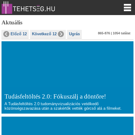
Aktuális
865-876 | 1054 találat
Előző 12
Következő 12
Ugrás
Tudásfeltöltés 2.0: Fókuszálj a döntőre!
A Tudásfeltöltés 2.0 tudományvizualizációs vetélkedő
közönségszavazása után a szakértők vették górcső alá a filmeket.