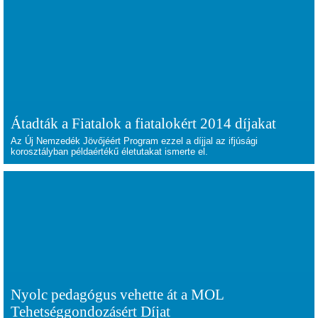
Átadták a Fiatalok a fiatalokért 2014 díjakat
Az Új Nemzedék Jövőjéért Program ezzel a díjjal az ifjúsági
korosztályban példaértékű életutakat ismerte el.
Nyolc pedagógus vehette át a MOL
Tehetséggondozásért Díjat