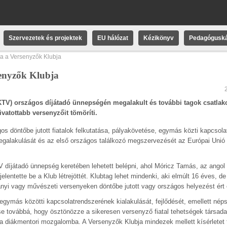
Szervezetek és projektek
EU hálózat
Kézikönyv
Pedagóguská
ja a Versenyzők Klubja
senyzők Klubja
TV) országos díjátadó ünnepségén megalakult és további tagok csatlako
vatottabb versenyzőit tömöríti.
gos döntőbe jutott fiatalok felkutatása, pályakövetése, egymás közti kapcsol
egalakulását és az első országos találkozó megszervezését az Európai Unió
 díjátadó ünnepség keretében lehetett belépni, ahol Móricz Tamás, az ango
lentette be a Klub létrejöttét. Klubtag lehet mindenki, aki elmúlt 16 éves, 
mányi vagy művészeti versenyeken döntőbe jutott vagy országos helyezést ért 
 egymás közötti kapcsolatrendszerének kialakulását, fejlődését, emellett nép
ése továbbá, hogy ösztönözze a sikeresen versenyző fiatal tehetségek társada
t a diákmentori mozgalomba. A Versenyzők Klubja mindezek mellett kísérletet 