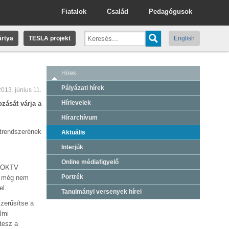
Fiatalok
Család
Pedagógusok
rtya
TESLA projekt
English
Hírek
Pályázati hírek
2013. június 11.
Hírlevelek
zását várja a
Hírarchívum
atrendszerének
Aktuális
Interjúk
Online médiafigyelő
l OKTV
Portrék
de még nem
el.
Tanulmányi versenyek hírei
szerűsítse a
lmi
tesz a