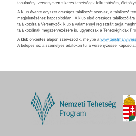
tanulmányi versenyeken sikeres tehetségek felkutatására, életpál
A Klub évente egyszer országos találkozót szervez, a találkozó te
megjelenéséhez kapcsolódóan. A klub első országos találkozójára
találkozóra a Versenyzők Klubja valamennyi regisztrált tagja meghív
találkozóinak megszervezésére is, ugyancsak a Tehetséghidak Pr
A klub önkéntes alapon szerveződik, melybe a
www.tanulmanyivers
A belépéshez a személyes adatokon túl a versenyzéssel kapcsolato