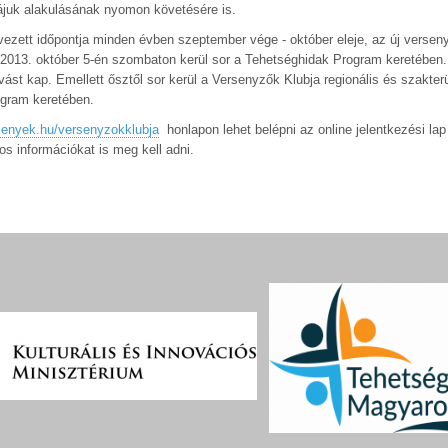
yájuk alakulásának nyomon követésére is.
rvezett időpontja minden évben szeptember vége - október eleje, az új versen
 2013. október 5-én szombaton kerül sor a Tehetséghidak Program keretében
ást kap. Emellett ősztől sor kerül a Versenyzők Klubja regionális és szakterü
ogram keretében.
enyek.hu/versenyzokklubja
honlapon lehet belépni az online jelentkezési lap
s információkat is meg kell adni.