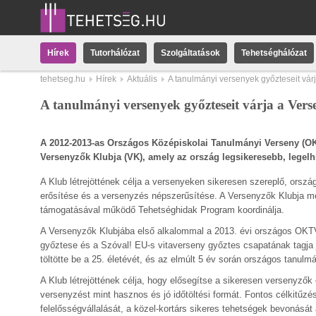
Hírek
Tutorhálózat
Szolgáltatások
Tehetséghálózat
tehetseg.hu
Hírek
Aktuális
A tanulmányi versenyek győzteseit vár
A tanulmányi versenyek győzteseit várja a Ver
A 2012-2013-as Országos Középiskolai Tanulmányi Verseny (OK
Versenyzők Klubja (VK), amely az ország legsikeresebb, legelhi
A Klub létrejöttének célja a versenyeken sikeresen szereplő, orszá
erősítése és a versenyzés népszerűsítése. A Versenyzők Klubja m
támogatásával működő Tehetséghidak Program koordinálja.
A Versenyzők Klubjába első alkalommal a 2013. évi országos OKTV
győztese és a Szóval! EU-s vitaverseny győztes csapatának tagja je
töltötte be a 25. életévét, és az elmúlt 5 év során országos tanul
A Klub létrejöttének célja, hogy elősegítse a sikeresen versenyzők
versenyzést mint hasznos és jó időtöltési formát. Fontos célkitűz
felelősségvállalását, a közel-kortárs sikeres tehetségek bevonásá