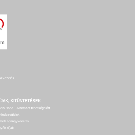
szkezelés
ÍJAK, KITÜNTETÉSEK
nis Bona – A nemzet tehetségeiért
lfedezettjeink
ehetségnagykövetek
yéb díjak