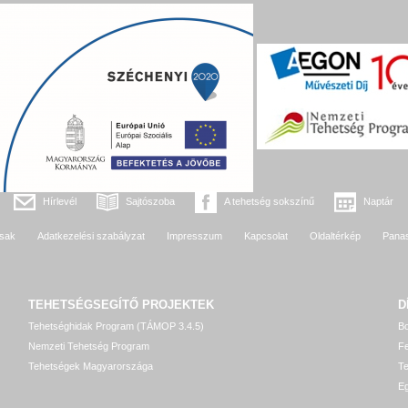
Hírlevél
Sajtószoba
A tehetség sokszínű
Naptár
sak
Adatkezelési szabályzat
Impresszum
Kapcsolat
Oldaltérkép
Pana
TEHETSÉGSEGÍTŐ
PROJEKTEK
D
Tehetséghidak Program (TÁMOP 3.4.5)
Bo
Nemzeti Tehetség Program
Fe
Tehetségek Magyarországa
T
Eg