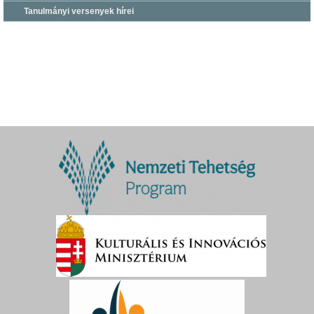
Tanulmányi versenyek hírei