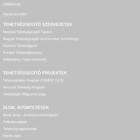
Oldaltérkép
Panaszkezelés
TEHETSÉGSEGÍTŐ SZERVEZETEK
Nemzeti Tehetségsegítő Tanács
Magyar Tehetségsegítő Szervezetek Szövetsége
Nemzeti Tehetségpont
Európai Tehetségközpont
A Matehetsz Tagszervezetei
TEHETSÉGSEGÍTŐ
PROJEKTEK
Tehetséghidak Program (TÁMOP 3.4.5)
Nemzeti Tehetség Program
Tehetségek Magyarországa
DÍJAK, KITÜNTETÉSEK
Bonis Bona – A nemzet tehetségeiért
Felfedezettjeink
Tehetségnagykövetek
Egyéb díjak