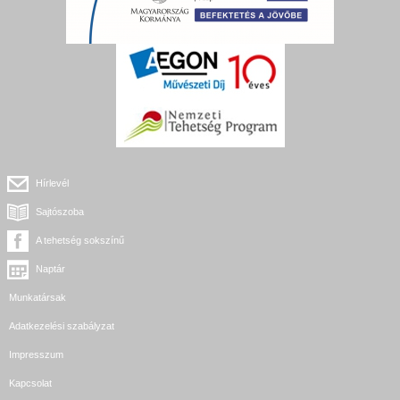
Hírlevél
Sajtószoba
A tehetség sokszínű
Naptár
Munkatársak
Adatkezelési szabályzat
Impresszum
Kapcsolat