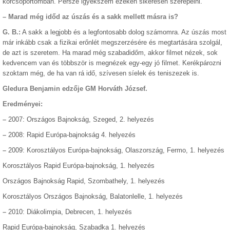
korcsoportomban. Persze igyekszem ezeken sikeresen szerepelni.
– Marad még időd az úszás és a sakk mellett másra is?
G. B.:
A sakk a legjobb és a legfontosabb dolog számomra. Az úszás most
már inkább csak a fizikai erőnlét megszerzésére és megtartására szolgál,
de azt is szeretem. Ha marad még szabadidőm, akkor filmet nézek, sok
kedvencem van és többször is megnézek egy-egy jó filmet. Kerékpározni
szoktam még, de ha van rá idő, szívesen síelek és teniszezek is.
Gledura Benjamin edzője GM Horváth József.
Eredményei:
–
2007: Országos Bajnokság, Szeged, 2. helyezés
–
2008: Rapid Európa-bajnokság 4. helyezés
–
2009: Korosztályos Európa-bajnokság, Olaszország, Fermo, 1. helyezés
Korosztályos Rapid Európa-bajnokság, 1. helyezés
Országos Bajnokság Rapid, Szombathely, 1. helyezés
Korosztályos Országos Bajnokság, Balatonlelle, 1. helyezés
–
2010: Diákolimpia, Debrecen, 1. helyezés
Rapid Európa-bajnokság, Szabadka 1. helyezés