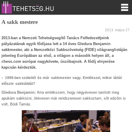
A sakk mestere
2013. május 27.
2013-ban a Nemzeti Tehetségsegítő Tanács Felfedezettjeink
pályázatának egyik fődíjasa lett a 14 éves Gledura Benjamin
sakkmester, aki a Nemzetközi Sakkszövetség (FIDE) világranglistáján
jelenleg Európában az első, a világon a második helyen áll, a
chess.com európai nagykövete, úszóbajnok. A fődíj elnyerése
kapcsán kérdeztük.
–
1999-ben születtél és már sakkmester vagy. Emlékszel, mikor láttál
először sakktáblát?
Gledura Benjamin:
Arra emlékszem, hogy négyévesen tanított meg
apukám sakkozni, ötévesen már rendszeresen sakkoztam, sőt edzőm is
volt, Bódi Tamás.