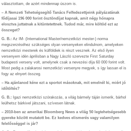
választottam, de azért mindennap úszom is.
– A Nemzeti Tehetségsegítő Tanács Felfedezettjeink pályázatának
fődíjasai 196 000 forint ösztöndíjat kapnak, amit négy hónapra
elosztva juttatnak a kitüntetettnek. Tudod már, mire költöd ezt az
összeget?
G. B.:
Az IM- (International Master/nemzetközi mester-) norma
megszerzéséhez szükséges olyan versenyeken elindulnom, amelyeken
nemzetközi mesterek és külföldiek is részt vesznek. Az első ilyen
versenyem idén áprilisban a Nagy László szervezte First Saturday
budapesti verseny volt, amelynek csak a nevezési díja 60 000 forint volt.
Most pedig a zalakarosi nemzetközi versenyre megyek, s így lassan el is
fogy az elnyert összeg.
– Ha ajánlanod kéne ezt a sportot másoknak, mit emelnél ki, miért jó
időtöltés?
G. B.:
Igazi nemzetközi szórakozás, a világ bármely táján ismerik, bárhol
leülhetsz bárkivel játszani, szívesen látnak.
– 2010-ben az amerikai Bloomberg News a világ 50 legtehetségesebb
gyereke között mutatott be. Ez kedves elismerés vagy valamilyen
felelősséggel is jár?