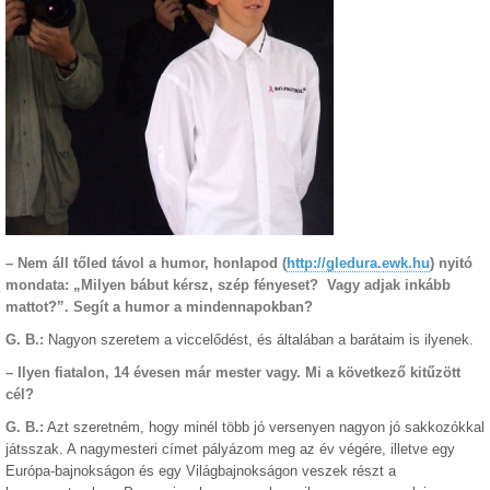
– Nem áll tőled távol a humor, honlapod (
http://gledura.ewk.hu
) nyitó
mondata: „Milyen bábut kérsz, szép fényeset? Vagy adjak inkább
mattot?”. Segít a humor a mindennapokban?
G. B.:
Nagyon szeretem a viccelődést, és általában a barátaim is ilyenek.
– Ilyen fiatalon, 14 évesen már mester vagy. Mi a következő kitűzött
cél?
G. B.:
Azt szeretném, hogy minél több jó versenyen nagyon jó sakkozókkal
játsszak. A nagymesteri címet pályázom meg az év végére, illetve egy
Európa-bajnokságon és egy Világbajnokságon veszek részt a