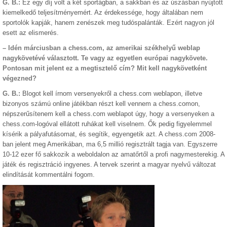
G. B.:
Ez egy díj volt a két sportágban, a sakkban és az úszásban nyújtott
kiemelkedő teljesítményemért. Az érdekessége, hogy általában nem
sportolók kapják, hanem zenészek meg tudóspalánták. Ezért nagyon jól
esett az elismerés.
– Idén márciusban a chess.com, az amerikai székhelyű weblap
nagykövetévé választott. Te vagy az egyetlen európai nagykövete.
Pontosan mit jelent ez a megtisztelő cím? Mit kell nagykövetként
végezned?
G. B.:
Blogot kell írnom versenyekről a chess.com weblapon, illetve
bizonyos számú online játékban részt kell vennem a chess.comon,
népszerűsítenem kell a chess.com weblapot úgy, hogy a versenyeken a
chess.com-logóval ellátott ruhákat kell viselnem. Ők pedig figyelemmel
kísérik a pályafutásomat, és segítik, egyengetik azt. A chess.com 2008-
ban jelent meg Amerikában, ma 6,5 millió regisztrált tagja van. Egyszerre
10-12 ezer fő sakkozik a weboldalon az amatőrtől a profi nagymesterekig. A
játék és regisztráció ingyenes. A tervek szerint a magyar nyelvű változat
elindítását kommentálni fogom.