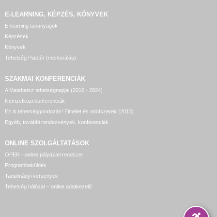
E-LEARNING, KÉPZÉS, KÖNYVEK
E-learning tananyagok
Képzések
Könyvek
Tehetség Piactér (mentorálás)
SZAKMAI KONFERENCIÁK
A Matehetsz tehetségnapjai (2010 - 2024)
Nemzetközi konferenciák
Ez is tehetséggondozás! Elmélet és módszerek (2013)
Egyéb, további rendezvények, konferenciák
ONLINE SZOLGÁLTATÁSOK
OPER - online pályázati rendszer
Programbeküldés
Tanulmányi versenyek
Tehetség hálózat – online adatkezelő