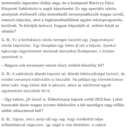
testnevelés tagozatos diákja vagy, de a budapesti Maróczy Géza
Központi Sakkiskola is segíti képzésedet. Ez egy speciális iskola,
amelynek elsőrendű célja kiemelkedő versenysakkozók magas szintű,
intenzív képzése, ahol a legkiemelkedőbbek egyéni edzésprogramba
kerülnek. Te közéjük tartozol, hogyan képzeljük el, miként folyik az
oktatás?
G. B.:
Ez a bentlakásos iskola nemigen hasonlít egy „hagyományos”
iskolai képzéshez. Egy hónapban egy héten át tart a képzés, ilyenkor
egésznap nagymesterek tanítanak bennünket Budapesten, s közben
sportolunk is.
– Nagyon sok versenyen veszel részt, miként készülsz fel?
G. B.:
A sakkiskola állandó képzést ad, állandó felkészültséget biztosít, de
minden versenyre külön-külön is készülök. Ha például egy körmérkőzésen
lehet tudni, hogy kikkel ülök le játszani, akkor az edzőmmel együtt
egyénenként készülünk fel rá.
– Úgy tudom, jól úszol is. Diákolimpiai bajnok voltál 2012-ben. Lehet
hosszabb távon magas szinten felkészülni a két sportágra vagy előbb-
utóbb választanod kell?
G. B.:
Sajnos, nincs annyi idő egy nap, hogy mindkettőt teljes
erőbedobással végezzem, így végül is már döntöttem, a sakkot