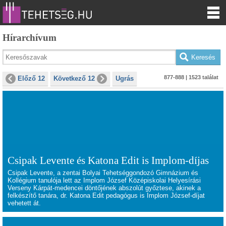
Hírarchívum
877-888 | 1523 találat
Előző 12
Következő 12
Ugrás
Csipak Levente és Katona Edit is Implom-díjas
Csipak Levente, a zentai Bolyai Tehetséggondozó Gimnázium és
Kollégium tanulója lett az Implom József Középiskolai Helyesírási
Verseny Kárpát-medencei döntőjének abszolút győztese, akinek a
felkészítő tanára, dr. Katona Edit pedagógus is Implom József-díjat
vehetett át.