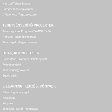
Nemzeti Tehetségpont
Európai Tehetségközpont
A Matehetsz Tagszervezetei
TEHETSÉGSEGÍTŐ
PROJEKTEK
Tehetséghidak Program (TÁMOP 3.4.5)
Nemzeti Tehetség Program
Tehetségek Magyarországa
DÍJAK, KITÜNTETÉSEK
Bonis Bona – A nemzet tehetségeiért
Felfedezettjeink
Tehetségnagykövetek
Egyéb díjak
E-LEARNING, KÉPZÉS, KÖNYVEK
E-learning tananyagok
Képzések
Könyvek
Tehetség Piactér (mentorálás)