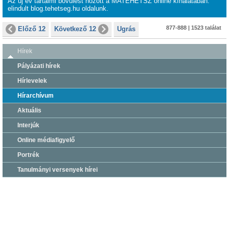
Az új év tartalmi bővülést hozott a MATEHETSZ online kínálatában:
elindult
blog.tehetseg.hu
oldalunk.
877-888 | 1523 találat
Előző 12
Következő 12
Ugrás
Hírek
Pályázati hírek
Hírlevelek
Hírarchívum
Aktuális
Interjúk
Online médiafigyelő
Portrék
Tanulmányi versenyek hírei