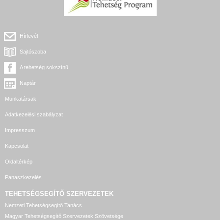
Hírlevél
Sajtószoba
A tehetség sokszínű
Naptár
Munkatársak
Adatkezelési szabályzat
Impresszum
Kapcsolat
Oldaltérkép
Panaszkezelés
TEHETSÉGSEGÍTŐ SZERVEZETEK
Nemzeti Tehetségsegítő Tanács
Magyar Tehetségsegítő Szervezetek Szövetsége