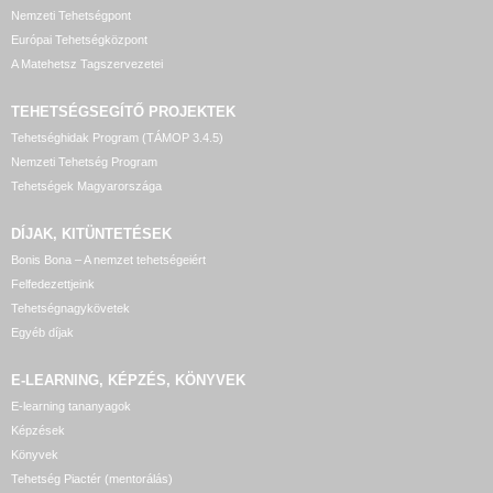
Nemzeti Tehetségpont
Európai Tehetségközpont
A Matehetsz Tagszervezetei
TEHETSÉGSEGÍTŐ
PROJEKTEK
Tehetséghidak Program (TÁMOP 3.4.5)
Nemzeti Tehetség Program
Tehetségek Magyarországa
DÍJAK, KITÜNTETÉSEK
Bonis Bona – A nemzet tehetségeiért
Felfedezettjeink
Tehetségnagykövetek
Egyéb díjak
E-LEARNING, KÉPZÉS, KÖNYVEK
E-learning tananyagok
Képzések
Könyvek
Tehetség Piactér (mentorálás)