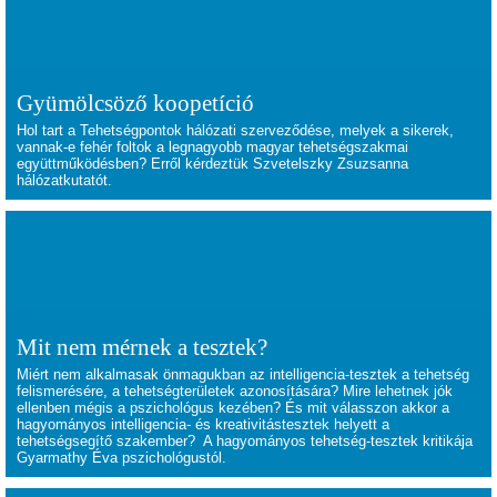
Gyümölcsöző koopetíció
Hol tart a Tehetségpontok hálózati szerveződése, melyek a sikerek,
vannak-e fehér foltok a legnagyobb magyar tehetségszakmai
együttműködésben? Erről kérdeztük Szvetelszky Zsuzsanna
hálózatkutatót.
Mit nem mérnek a tesztek?
Miért nem alkalmasak önmagukban az intelligencia-tesztek a tehetség
felismerésére, a tehetségterületek azonosítására? Mire lehetnek jók
ellenben mégis a pszichológus kezében? És mit válasszon akkor a
hagyományos intelligencia- és kreativitástesztek helyett a
tehetségsegítő szakember? A hagyományos tehetség-tesztek kritikája
Gyarmathy Éva pszichológustól.