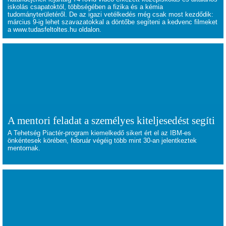
iskolás csapatoktól, többségében a fizika és a kémia
tudományterületéről. De az igazi vetélkedés még csak most kezdődik:
március 9-ig lehet szavazatokkal a döntőbe segíteni a kedvenc filmeket
a
www.tudasfeltoltes.hu
oldalon.
A mentori feladat a személyes kiteljesedést segíti
A Tehetség Piactér-program kiemelkedő sikert ért el az IBM-es
önkéntesek körében, február végéig több mint 30-an jelentkeztek
mentornak.