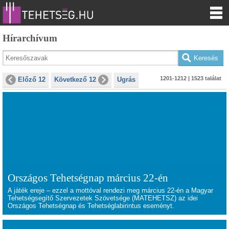
Hírarchívum
1201-1212 | 1523 találat
Előző 12
Következő 12
Ugrás
Országos Tehetségnap március 22-én
A játék ereje
– ezzel a mottóval rendezi meg március 22-én a Magyar
Tehetségsegítő Szervezetek Szövetsége (MATEHETSZ) az idei
Országos Tehetségnap és Tehetséglabirintus eseményt.