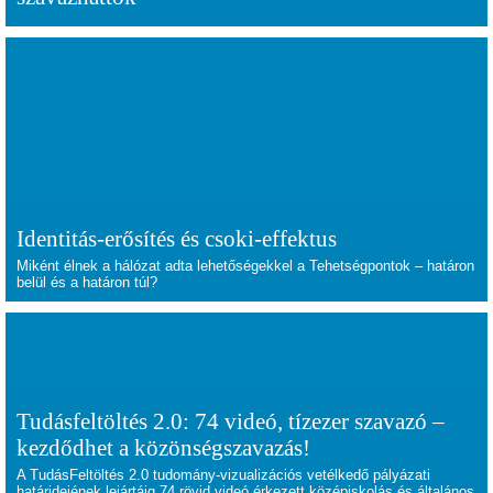
Identitás-erősítés és csoki-effektus
Miként élnek a hálózat adta lehetőségekkel a Tehetségpontok – határon
belül és a határon túl?
Tudásfeltöltés 2.0: 74 videó, tízezer szavazó –
kezdődhet a közönségszavazás!
A TudásFeltöltés 2.0 tudomány-vizualizációs vetélkedő pályázati
határidejének lejártáig 74 rövid videó érkezett középiskolás és általános