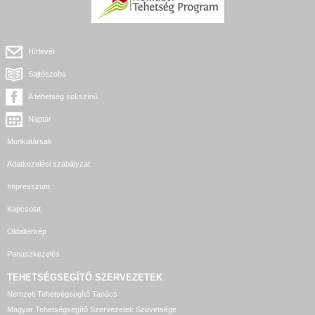
Hírlevél
Sajtószoba
A tehetség sokszínű
Naptár
Munkatársak
Adatkezelési szabályzat
Impresszum
Kapcsolat
Oldaltérkép
Panaszkezelés
TEHETSÉGSEGÍTŐ SZERVEZETEK
Nemzeti Tehetségsegítő Tanács
Magyar Tehetségsegítő Szervezetek Szövetsége