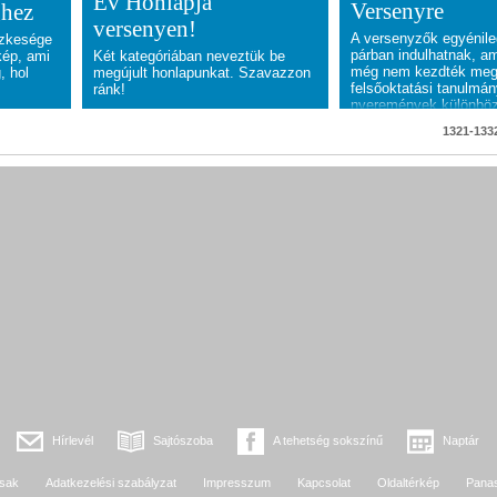
Év Honlapja
Versenyre
ghez
versenyen!
A versenyzők egyénil
szkesége
párban indulhatnak, a
kép, ami
Két kategóriában neveztük be
még nem kezdték me
, hol
megújult honlapunkat. Szavazzon
felsőoktatási tanulmán
ránk!
nyeremények különbö
ösztöndíjak, továbbá
1321-1332
díjak a Magyar Innová
Szövetségtől.
Hírlevél
Sajtószoba
A tehetség sokszínű
Naptár
sak
Adatkezelési szabályzat
Impresszum
Kapcsolat
Oldaltérkép
Pana