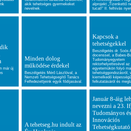
unk
akik tehetséges gyermekeket
alprojekt „Tizenkettő 
nevelnek.
tucat!” II. felhívás nye
Kapcsok a
tehetségekkel
dik
Beszélgetés dr. Soós
a
docenssel, a Babes-Bo
Minden dolog
Tudományegyetem
m
rektorhelyettesével az
működése érdekel
n már új
egyetemükön folyó ma
es
Beszélgetés Mérő Lászlóval, a
tehetséggondozásról, 
Nemzeti Tehetségsegítő Tanács
kiemelkedő képességű 
Felfedezettjeink egyik fődíjasával.
felkutatásáról és megta
Január 8-áig le
nevezni a 23. I
Tudományos é
Innovációs
A tehetseg.hu indult az
Tehetségkutató