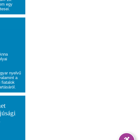
nem egy
rtesei.
 Anna
lyai
gyar nyelvű
valamint a
fiatalok
rtásáról.
het
fjúsági
s