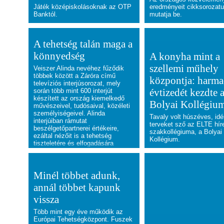
Játék középiskolásoknak az OTP
eredményeit cikksorozat
Banktól.
mutatja be.
A tehetség talán maga a
könnyedség
A konyha mint a
szellemi műhely
Veiszer Alinda nevéhez fűződik
többek között a Záróra című
központja: harma
televíziós interjúsorozat, mely
évtizedét kezdte 
során több mint 600 interjút
készített az ország kiemelkedő
Bolyai Kollégiu
művészeivel, tudósaival, közéleti
személyiségeivel. Alinda
Tavaly volt húszéves, idé
interjúiban rámutat
terveket sző az ELTE hír
beszélgetőpartnerei értékeire,
szakkollégiuma, a Bolyai
ezáltal nézőit is a tehetség
Kollégium.
tiszteletére és elfogadására
ösztönzi. 2013-ban a
MATEHETSZ a Magyar Tehetség
Nagykövetének választotta.
Televízióról, írói pályafutásról,
Minél többet adunk,
gyermeknevelésről kérdeztük.
annál többet kapunk
vissza
Több mint egy éve működik az
Európai Tehetségközpont. Fuszek