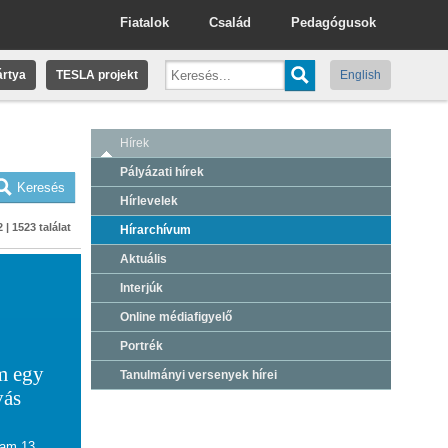
Fiatalok
Család
Pedagógusok
rtya
TESLA projekt
English
Hírek
Pályázati hírek
Hírlevelek
 | 1523 találat
Hírarchívum
Aktuális
Interjúk
Online médiafigyelő
Portrék
m egy
Tanulmányi versenyek hírei
vás
ram 13.