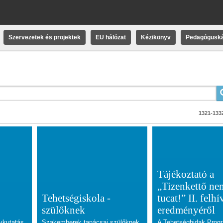
Szervezetek és projektek
EU hálózat
Kézikönyv
Pedagóguská
1321-1332
Tájékoztató a
„Tizenkettő ne
Tehetségiskola -
tucat!” II. felhí
szülőknek
eredményéről
ykutatás
Szakemberek tanácsai szülőknek,
A Tehetséghidak Prog