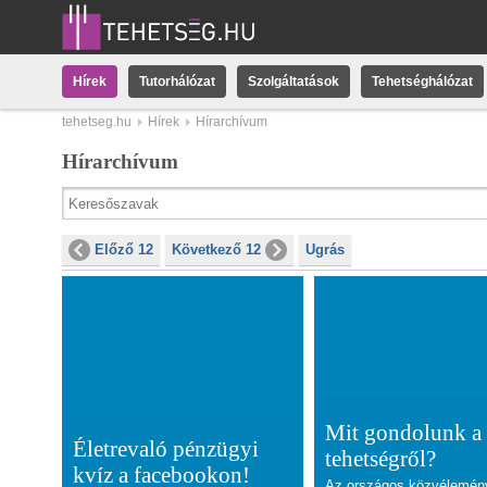
Hírek
Tutorhálózat
Szolgáltatások
Tehetséghálózat
tehetseg.hu
Hírek
Hírarchívum
Hírarchívum
Előző 12
Következő 12
Ugrás
Mit gondolunk a
Életrevaló pénzügyi
tehetségről?
kvíz a facebookon!
Az országos közvélemén