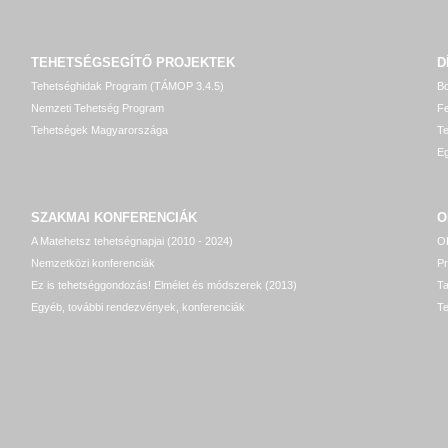
TEHETSÉGSEGÍTŐ
PROJEKTEK
D
Tehetséghidak Program (TÁMOP 3.4.5)
Bo
Nemzeti Tehetség Program
Fe
Tehetségek Magyarországa
T
Eg
SZAKMAI KONFERENCIÁK
O
A Matehetsz tehetségnapjai (2010 - 2024)
OP
Nemzetközi konferenciák
P
Ez is tehetséggondozás! Elmélet és módszerek (2013)
T
Egyéb, további rendezvények, konferenciák
Te