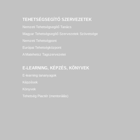
TEHETSÉGSEGÍTŐ SZERVEZETEK
Nemzeti Tehetségsegítő Tanács
Magyar Tehetségsegítő Szervezetek Szövetsége
Nemzeti Tehetségpont
Európai Tehetségközpont
A Matehetsz Tagszervezetei
E-LEARNING, KÉPZÉS, KÖNYVEK
E-learning tananyagok
Képzések
Könyvek
Tehetség Piactér (mentorálás)