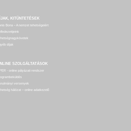
ÍJAK, KITÜNTETÉSEK
nis Bona – A nemzet tehetségeiért
lfedezettjeink
ehetségnagykövetek
yéb díjak
NLINE SZOLGÁLTATÁSOK
ER - online pályázati rendszer
rogrambeküldés
anulmányi versenyek
hetség hálózat – online adatkezelő