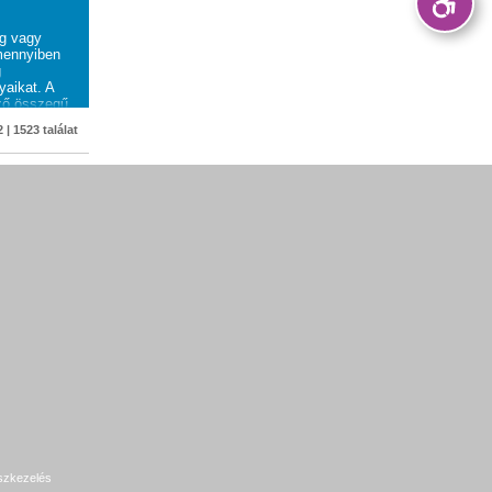
eg vagy
mennyiben
g
yaikat. A
ző összegű
 egyösszegű
 | 1523 találat
ciós
szkezelés