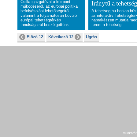
Csilla igazgatóval a központ
Iránytű a tehetsé
működéséről, az európai politika
befolyásolási lehetőségeiről,
A tehetseg.hu honlap bü
valamint a folyamatosan bővülő
az interaktív Tehetségtér
európai tehetségtérkép
naprakészen mutatja meg
tanulságairól beszélgettünk.
terem a tehetség.
Előző 12
Következő 12
Ugrás
Munkatár