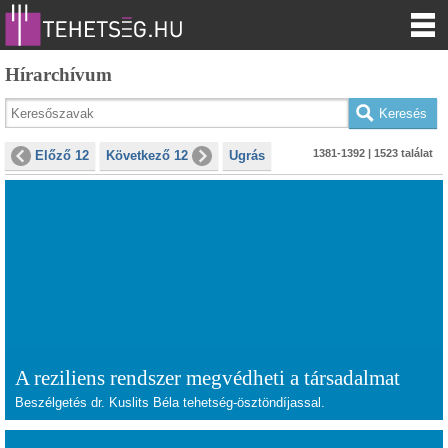
Hírarchívum
1381-1392 | 1523 találat
Előző 12
Következő 12
Ugrás
A reziliens rendszer megvédheti a társadalmat
Beszélgetés dr. Kuslits Béla tehetség-ösztöndíjassal.