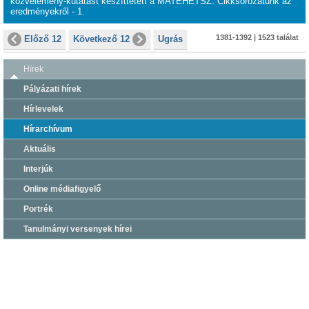
közvélemény-kutatást készíttetett a MATEHETSZ. Cikksorozatunk az
eredményekről - 1.
1381-1392 | 1523 találat
Előző 12
Következő 12
Ugrás
Hírek
Pályázati hírek
Hírlevelek
Hírarchívum
Aktuális
Interjúk
Online médiafigyelő
Portrék
Tanulmányi versenyek hírei