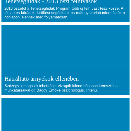
Tehetséghidak - 2013 őszi felhívások
2013 őszétől a Tehetséghidak Program több új felhívást tesz közzé. A
részletes kiírások, kitöltési segédletek és más gyakorlati információk a
honlapon jelennek meg folyamatosan.
Hátráltató árnyékok ellenében
Százegy kimagasló tehetséget vizsgált kilenc hónapon keresztül a
munkatársaival dr. Bagdy Emőke pszichológus. Interjú.