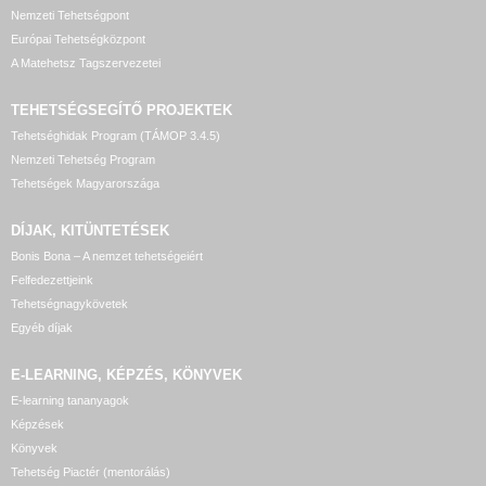
Nemzeti Tehetségpont
Európai Tehetségközpont
A Matehetsz Tagszervezetei
TEHETSÉGSEGÍTŐ
PROJEKTEK
Tehetséghidak Program (TÁMOP 3.4.5)
Nemzeti Tehetség Program
Tehetségek Magyarországa
DÍJAK, KITÜNTETÉSEK
Bonis Bona – A nemzet tehetségeiért
Felfedezettjeink
Tehetségnagykövetek
Egyéb díjak
E-LEARNING, KÉPZÉS, KÖNYVEK
E-learning tananyagok
Képzések
Könyvek
Tehetség Piactér (mentorálás)