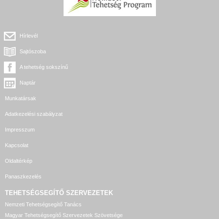
Hírlevél
Sajtószoba
A tehetség sokszínű
Naptár
Munkatársak
Adatkezelési szabályzat
Impresszum
Kapcsolat
Oldaltérkép
Panaszkezelés
TEHETSÉGSEGÍTŐ SZERVEZETEK
Nemzeti Tehetségsegítő Tanács
Magyar Tehetségsegítő Szervezetek Szövetsége