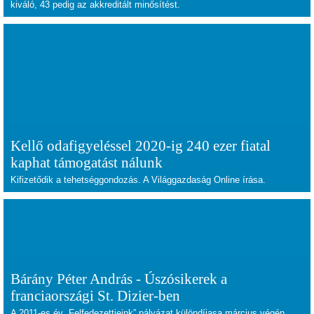
kiváló, 43 pedig az akkreditált minősítést.
Kellő odafigyeléssel 2020-ig 240 ezer fiatal
kaphat támogatást nálunk
Kifizetődik a tehetséggondozás. A Világgazdaság Online írása.
Bárány Péter András - Úszósikerek a
franciaországi St. Dizier-ben
A 2011-es év „Felfedezettjeink” pályázat különdíjasa március végén