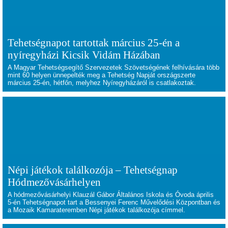
Tehetségnapot tartottak március 25-én a
nyíregyházi Kicsik Vidám Házában
A Magyar Tehetségsegítő Szervezetek Szövetségének felhívására több
mint 60 helyen ünnepelték meg a Tehetség Napját országszerte
március 25-én, hétfőn, melyhez Nyíregyházáról is csatlakoztak.
Népi játékok találkozója – Tehetségnap
Hódmezővásárhelyen
A hódmezővásárhelyi Klauzál Gábor Általános Iskola és Óvoda április
5-én Tehetségnapot tart a Bessenyei Ferenc Művelődési Központban és
a Mozaik Kamarateremben Népi játékok találkozója címmel.