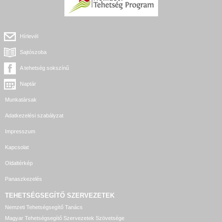
Hírlevél
Sajtószoba
A tehetség sokszínű
Naptár
Munkatársak
Adatkezelési szabályzat
Impresszum
Kapcsolat
Oldaltérkép
Panaszkezelés
TEHETSÉGSEGÍTŐ SZERVEZETEK
Nemzeti Tehetségsegítő Tanács
Magyar Tehetségsegítő Szervezetek Szövetsége