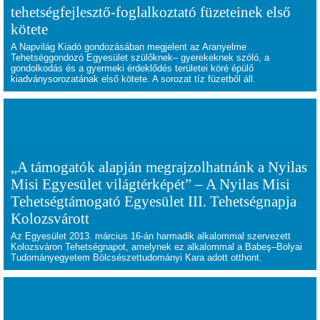
tehetségfejlesztő-foglalkoztató füzeteinek első
kötete
A Napvilág Kiadó gondozásában megjelent az Aranyelme
Tehetséggondozó Egyesület szülőknek– gyerekeknek szóló, a
gondolkodás és a gyermeki érdeklődés területei köré épülő
kiadványsorozatának első kötete. A sorozat tíz füzetből áll.
„A támogatók alapján megrajzolhatnánk a Nyilas
Misi Egyesület világtérképét” – A Nyilas Misi
Tehetségtámogató Egyesület III. Tehetségnapja
Kolozsvárott
Az Egyesület 2013. március 16-án harmadik alkalommal szervezett
Kolozsváron Tehetségnapot, amelynek ez alkalommal a Babeş–Bolyai
Tudományegyetem Bölcsészettudományi Kara adott otthont.