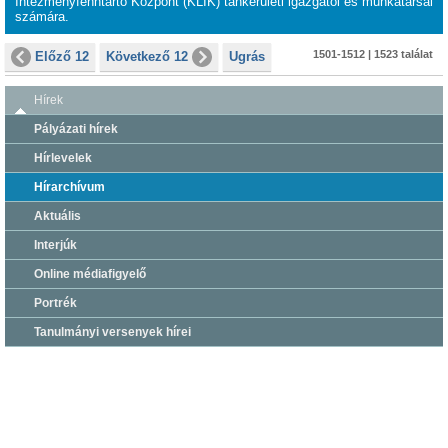
Intézményfenntartó Központ (KLIK) tankerületi igazgatói és munkatársai
számára.
1501-1512 | 1523 találat
Előző 12
Következő 12
Ugrás
Hírek
Pályázati hírek
Hírlevelek
Hírarchívum
Aktuális
Interjúk
Online médiafigyelő
Portrék
Tanulmányi versenyek hírei