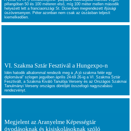
pillangóban 50 és 100 méteren első, míg 100 méter mellen második
helyezett lett a franciaországi St. Dizier-ben megrendezett ifjúsági
úszóversenyen. Péter azonban nem csak az úszásban teljesít
kiemelkedően.
VI. Szakma Sztár Fesztivál a Hungexpo-n
Idén hatodik alkalommal rendezik meg a „A jó szakma felér egy
diplomával” szlogen jegyében április 24-től 26-ig a VI. Szakma Sztár
Fesztivált, a Szakma Kiváló Tanulója Verseny és az Országos Szakmai
Tanulmányi Verseny országos döntőjét összefogó nagyszabású
rendezvényt.
Megjelent az Aranyelme Képességtár
óvodásoknak és kisiskolásoknak szóló