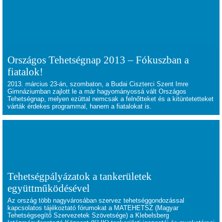
Országos Tehetségnap 2013 – Fókuszban a
fiatalok!
2013. március 23-án, szombaton, a Budai Ciszterci Szent Imre
Gimnáziumban zajlott le a már hagyományossá vált Országos
Tehetségnap, melyen ezúttal nemcsak a felnőtteket és a kitüntetetteket
várták érdekes programmal, hanem a fiatalokat is.
Tehetségpályázatok a tankerületek
együttműködésével
Az ország több nagyvárosában szervez tehetséggondozással
kapcsolatos tájékoztató fórumokat a MATEHETSZ (Magyar
Tehetségsegítő Szervezetek Szövetsége) a Klebelsberg