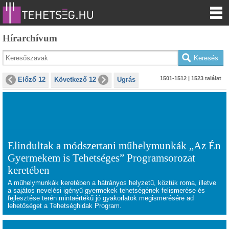
Hírarchívum
1501-1512 | 1523 találat
Előző 12
Következő 12
Ugrás
Elindultak a módszertani műhelymunkák „Az Én
Gyermekem is Tehetséges” Programsorozat
keretében
A műhelymunkák keretében a hátrányos helyzetű, köztük roma, illetve
a sajátos nevelési igényű gyermekek tehetségének felismerése és
fejlesztése terén mintaértékű jó gyakorlatok megismerésére ad
lehetőséget a Tehetséghidak Program.