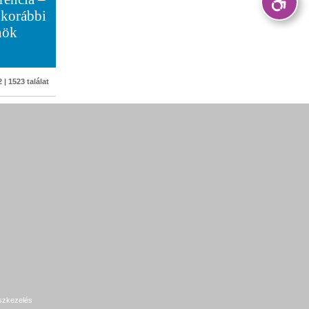
 korábbi
nök
 | 1523 találat
szkezelés