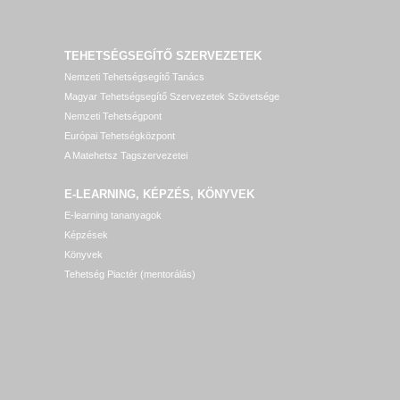
TEHETSÉGSEGÍTŐ SZERVEZETEK
Nemzeti Tehetségsegítő Tanács
Magyar Tehetségsegítő Szervezetek Szövetsége
Nemzeti Tehetségpont
Európai Tehetségközpont
A Matehetsz Tagszervezetei
E-LEARNING, KÉPZÉS, KÖNYVEK
E-learning tananyagok
Képzések
Könyvek
Tehetség Piactér (mentorálás)