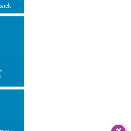
esnek
s
i
encia –