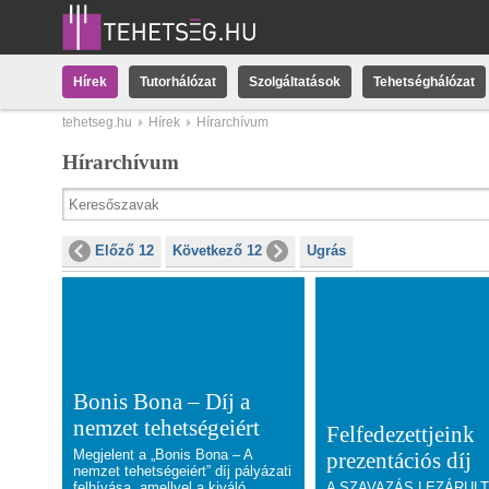
Hírek
Tutorhálózat
Szolgáltatások
Tehetséghálózat
tehetseg.hu
Hírek
Hírarchívum
Hírarchívum
Előző 12
Következő 12
Ugrás
Bonis Bona – Díj a
nemzet tehetségeiért
Felfedezettjeink
Megjelent a „Bonis Bona – A
prezentációs díj
nemzet tehetségeiért” díj pályázati
felhívása, amellyel a kiváló
A SZAVAZÁS LEZÁRULT