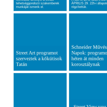
tehetséggondozó szakemberek
ÁPRILIS 29. 22h-i állapot
munkáját ismerik el.
rögzítettük.
Schneider Művés
Street Art programot
Napok: programo
szerveztek a kőkútisok
héten át minden
Tatán
korosztálynak
„Street View you 