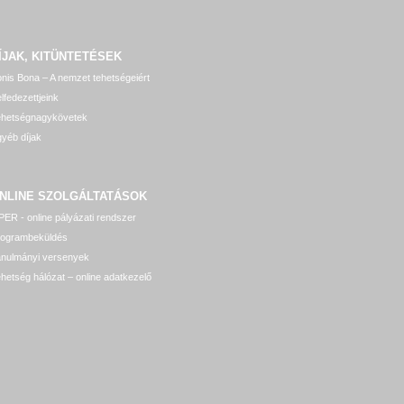
ÍJAK, KITÜNTETÉSEK
nis Bona – A nemzet tehetségeiért
lfedezettjeink
ehetségnagykövetek
yéb díjak
NLINE SZOLGÁLTATÁSOK
ER - online pályázati rendszer
rogrambeküldés
anulmányi versenyek
hetség hálózat – online adatkezelő