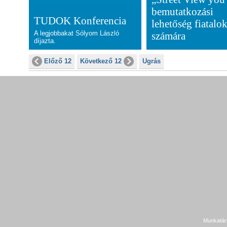
bemutatkozási
TUDOK Konferencia
lehetőség fiatalo
A legjobbakat Sólyom László
számára
díjazta.
Előző 12
Következő 12
Ugrás
Munkatár