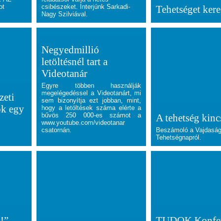
ot
csibészeket. Interjúnk Sarkadi-
Tehetséget ker
Nagy Szilviával.
Negyedmillió
letöltésnél tart a
Videotanár
Egyre többen használják
megelégedéssel a Videotanárt, mi
zeti
sem bizonyítja ezt jobban, mint,
k egy
hogy a letöltések száma elérte a
bűvös 250 000-es számot a
A tehetség kinc
www.youtube.com/videotanar
csatornán.
Beszámoló a Vajdaság
Tehetségnapról.
!” -
TUDOK Konfer