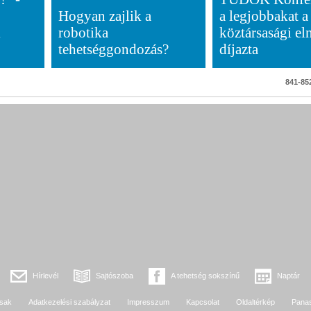
Hogyan zajlik a
a legjobbakat a
k
robotika
köztársasági el
tehetséggondozás?
díjazta
841-852
Hírlevél
Sajtószoba
A tehetség sokszínű
Naptár
sak
Adatkezelési szabályzat
Impresszum
Kapcsolat
Oldaltérkép
Pana