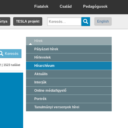
Fiatalok
Család
Pedagógusok
rtya
TESLA projekt
English
Hírek
Pályázati hírek
Hírlevelek
 | 1523 találat
Hírarchívum
Aktuális
Interjúk
Online médiafigyelő
Portrék
Tanulmányi versenyek hírei