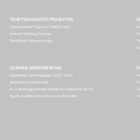
TEHETSÉGSEGÍTŐ
PROJEKTEK
D
Tehetséghidak Program (TÁMOP 3.4.5)
Bo
Nemzeti Tehetség Program
Fe
Tehetségek Magyarországa
T
Eg
SZAKMAI KONFERENCIÁK
O
A Matehetsz tehetségnapjai (2010 - 2024)
OP
Nemzetközi konferenciák
P
Ez is tehetséggondozás! Elmélet és módszerek (2013)
T
Egyéb, további rendezvények, konferenciák
Te