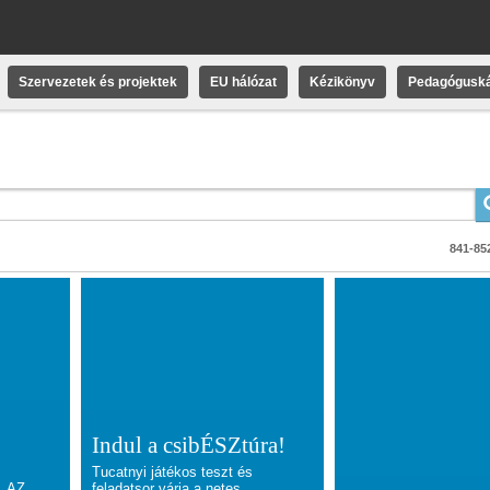
Szervezetek és projektek
EU hálózat
Kézikönyv
Pedagóguská
841-852
Indul a csibÉSZtúra!
Tucatnyi játékos teszt és
. AZ
feladatsor várja a netes