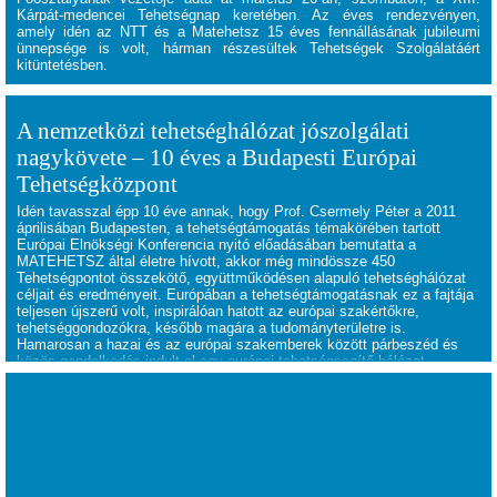
Kárpát-medencei Tehetségnap keretében. Az éves rendezvényen,
amely idén az NTT és a Matehetsz 15 éves fennállásának jubileumi
ünnepsége is volt, hárman részesültek Tehetségek Szolgálatáért
kitüntetésben.
A nemzetközi tehetséghálózat jószolgálati
nagykövete – 10 éves a Budapesti Európai
Tehetségközpont
Idén tavasszal épp 10 éve annak, hogy Prof. Csermely Péter a 2011
áprilisában Budapesten, a tehetségtámogatás témakörében tartott
Európai Elnökségi Konferencia nyitó előadásában bemutatta a
MATEHETSZ által életre hívott, akkor még mindössze 450
Tehetségpontot összekötő, együttműködésen alapuló tehetséghálózat
céljait és eredményeit. Európában a tehetségtámogatásnak ez a fajtája
teljesen újszerű volt, inspirálóan hatott az európai szakértőkre,
tehetséggondozókra, később magára a tudományterületre is.
Hamarosan a hazai és az európai szakemberek között párbeszéd és
közös gondolkodás indult el egy európai tehetségsegítő hálózat
létrehozásával kapcsolatban.