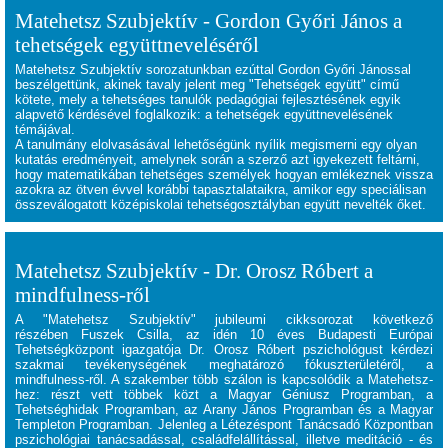
Matehetsz Szubjektív - Gordon Győri János a
tehetségek együttneveléséről
Matehetsz Szubjektív sorozatunkban ezúttal Gordon Győri Jánossal
beszélgettünk, akinek tavaly jelent meg "Tehetségek együtt" című
kötete, mely a tehetséges tanulók pedagógiai fejlesztésének egyik
alapvető kérdésével foglalkozik: a tehetségek együttnevelésének
témájával.
A tanulmány elolvasásával lehetőségünk nyílik megismerni egy olyan
kutatás eredményeit, amelynek során a szerző azt igyekezett feltárni,
hogy matematikában tehetséges személyek hogyan emlékeznek vissza
azokra az ötven évvel korábbi tapasztalataikra, amikor egy speciálisan
összeválogatott középiskolai tehetségosztályban együtt nevelték őket.
Matehetsz Szubjektív - Dr. Orosz Róbert a
mindfulness-ről
A "Matehetsz Szubjektív" jubileumi cikksorozat következő
részében
Fuszek Csilla, az idén 10 éves Budapesti Európai
Tehetségközpont igazgatója Dr. Orosz Róbert pszichológust kérdezi
szakmai tevékenységének meghatározó fókuszterületéről, a
mindfulness-ről. A szakember több szálon is kapcsolódik a Matehetsz-
hez: részt vett többek közt a Magyar Géniusz Programban, a
Tehetséghidak Programban, az Arany János Programban és a Magyar
Templeton Programban. Jelenleg a Létezéspont Tanácsadó Központban
pszichológiai tanácsadással, családfelállítással, illetve meditáció - és