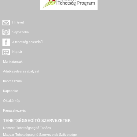
Hírlevél
Sajtószoba
A tehetség sokszínű
Naptár
Munkatársak
Adatkezelési szabályzat
Impresszum
Kapcsolat
Oldaltérkép
Panaszkezelés
TEHETSÉGSEGÍTŐ SZERVEZETEK
Nemzeti Tehetségsegítő Tanács
Magyar Tehetségsegítő Szervezetek Szövetsége