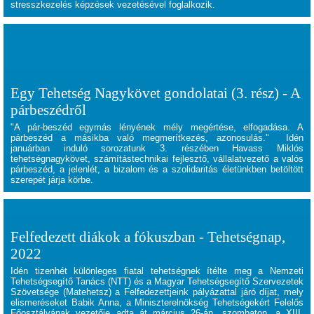
stresszkezelés képzések vezetésével foglalkozik.
Egy Tehetség Nagykövet gondolatai (3. rész) - A
párbeszédről
"A pár-beszéd egymás lényének mély megértése, elfogadása. A
párbeszéd a másikba való megmerítkezés, azonosulás."
Idén
januárban induló sorozatunk 3. részében Havass Miklós
tehetségnagykövet, számítástechnikai fejlesztő, vállalatvezető a valós
párbeszéd, a jelenlét, a bizalom és a szolidaritás életünkben betöltött
szerepét járja körbe.
Felfedezett diákok a fókuszban - Tehetségnap,
2022
Idén tizenhét különleges fiatal tehetségnek ítélte meg a Nemzeti
Tehetségsegítő Tanács (NTT) és a Magyar Tehetségsegítő Szervezetek
Szövetsége (Matehetsz) a Felfedezettjeink pályázattal járó díjat, mely
elismeréseket Babik Anna, a Miniszterelnökség Tehetségekért Felelős
Főosztályának vezetője adta át március 26-án, szombaton, a XIII.