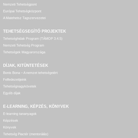
Nemzeti Tehetségpont
Európai Tehetségközpont
A Matehetsz Tagszervezetei
TEHETSÉGSEGÍTŐ
PROJEKTEK
Tehetséghidak Program (TÁMOP 3.4.5)
Nemzeti Tehetség Program
Tehetségek Magyarországa
DÍJAK, KITÜNTETÉSEK
Bonis Bona – A nemzet tehetségeiért
Felfedezettjeink
Tehetségnagykövetek
Egyéb díjak
E-LEARNING, KÉPZÉS, KÖNYVEK
E-learning tananyagok
Képzések
Könyvek
Tehetség Piactér (mentorálás)