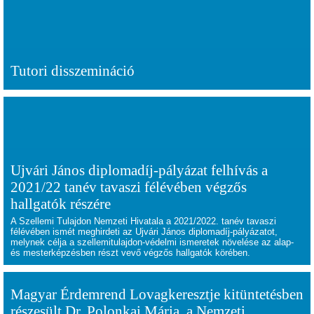
Tutori disszemináció
Ujvári János diplomadíj-pályázat felhívás a
2021/22 tanév tavaszi félévében végzős
hallgatók részére
A Szellemi Tulajdon Nemzeti Hivatala a 2021/2022. tanév tavaszi
félévében ismét meghirdeti az Ujvári János diplomadíj-pályázatot,
melynek célja a szellemitulajdon-védelmi ismeretek növelése az alap-
és mesterképzésben részt vevő végzős hallgatók körében.
Magyar Érdemrend Lovagkeresztje kitüntetésben
részesült Dr. Polonkai Mária, a Nemzeti