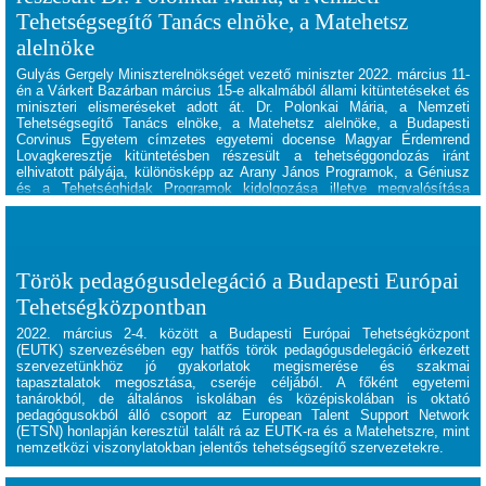
Tehetségsegítő Tanács elnöke, a Matehetsz
alelnöke
Gulyás Gergely Miniszterelnökséget vezető miniszter 2022. március 11-
én a Várkert Bazárban március 15-e alkalmából állami kitüntetéseket és
miniszteri elismeréseket adott át. Dr. Polonkai Mária, a Nemzeti
Tehetségsegítő Tanács elnöke, a Matehetsz alelnöke, a Budapesti
Corvinus Egyetem címzetes egyetemi docense Magyar Érdemrend
Lovagkeresztje kitüntetésben részesült a tehetséggondozás iránt
elhivatott pályája, különösképp az Arany János Programok, a Géniusz
és a Tehetséghidak Programok kidolgozása illetve megvalósítása
érdekében végzett sokrétű munkája elismeréseképp.
Török pedagógusdelegáció a Budapesti Európai
Tehetségközpontban
2022. március 2-4. között a
Budapesti Európai Tehetségközpont
(EUTK) szervezésében egy hatfős török pedagógusdelegáció érkezett
szervezetünkhöz jó gyakorlatok megismerése és szakmai
tapasztalatok megosztása, cseréje céljából. A főként egyetemi
tanárokból, de általános iskolában és középiskolában is oktató
pedagógusokból álló csoport az European Talent Support Network
(ETSN) honlapján keresztül talált rá az EUTK-ra és a Matehetszre, mint
nemzetközi viszonylatokban jelentős tehetségsegítő szervezetekre.