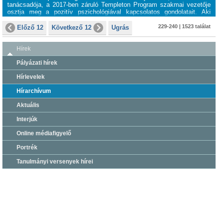
tanácsadója, a 2017-ben záruló Templeton Program szakmai vezetője
osztja meg a pozitív pszichológiával kapcsolatos gondolatait. Aki
kérdez: Fuszek Csilla, az idén 10 éves Budapesti Európai
Tehetségközpont igazgatója.
229-240 | 1523 találat
Előző 12
Következő 12
Ugrás
Hírek
Pályázati hírek
Hírlevelek
Hírarchívum
Aktuális
Interjúk
Online médiafigyelő
Portrék
Tanulmányi versenyek hírei