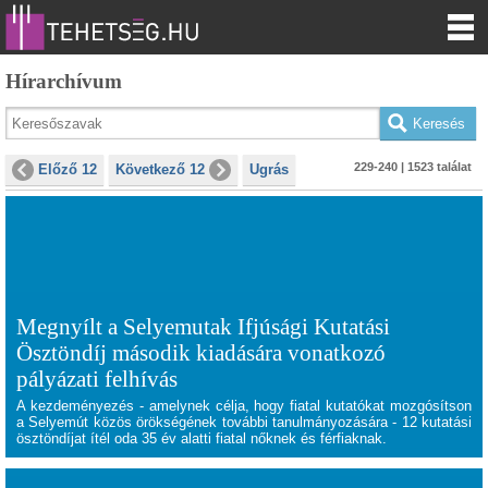
Hírarchívum
229-240 | 1523 találat
Előző 12
Következő 12
Ugrás
Megnyílt a Selyemutak Ifjúsági Kutatási
Ösztöndíj második kiadására vonatkozó
pályázati felhívás
A kezdeményezés - amelynek célja, hogy fiatal kutatókat mozgósítson
a Selyemút közös örökségének további tanulmányozására - 12 kutatási
ösztöndíjat ítél oda 35 év alatti fiatal nőknek és férfiaknak.