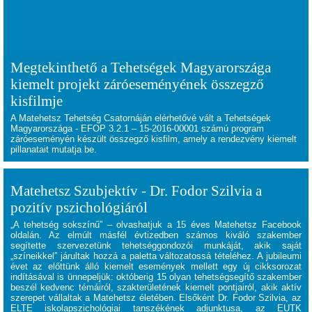
Megtekinthető a Tehetségek Magyarországa
kiemelt projekt záróeseményének összegző
kisfilmje
A Matehetsz Tehetség Csatornáján elérhetővé vált a Tehetségek
Magyarországa - EFOP 3.2.1 – 15-2016-00001 számú program
záróeseményén készült összegző kisfilm, amely a rendezvény kiemelt
pillanatait mutatja be.
Matehetsz Szubjektív - Dr. Fodor Szilvia a
pozitív pszichológiáról
„A tehetség sokszínű” – olvashatjuk a 15 éves Matehetsz Facebook
oldalán. Az elmúlt másfél évtizedben számos kiváló szakember
segítette szervezetünk tehetséggondozói munkáját, akik saját
„színeikkel” járultak hozzá a paletta változatossá tételéhez. A jubileumi
évet az előttünk álló kiemelt események mellett egy új cikksorozat
indításával is ünnepeljük: októberig 15 olyan tehetségsegítő szakember
beszél kedvenc témáiról, szakterületének kiemelt pontjairól, akik aktív
szerepet vállaltak a Matehetsz életében. Elsőként Dr. Fodor Szilvia, az
ELTE iskolapszichológiai tanszékének adjunktusa, az EUTK