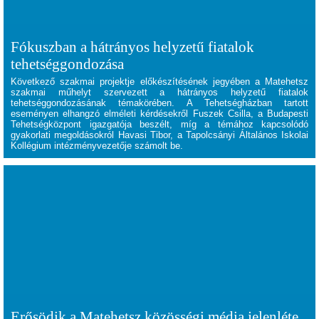
Fókuszban a hátrányos helyzetű fiatalok
tehetséggondozása
Következő szakmai projektje előkészítésének jegyében a Matehetsz
szakmai műhelyt szervezett a hátrányos helyzetű fiatalok
tehetséggondozásának témakörében. A Tehetségházban tartott
eseményen elhangzó elméleti kérdésekről
Fuszek Csilla
, a Budapesti
Tehetségközpont igazgatója beszélt, míg a témához kapcsolódó
gyakorlati megoldásokról
Havasi Tibor
, a Tapolcsányi Általános Iskolai
Kollégium intézményvezetője számolt be.
Erősödik a Matehetsz közösségi média jelenléte