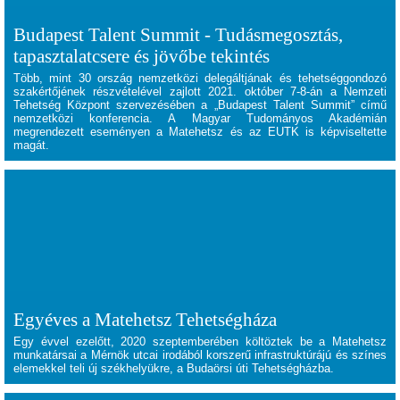
Budapest Talent Summit - Tudásmegosztás,
tapasztalatcsere és jövőbe tekintés
Több, mint 30 ország nemzetközi delegáltjának és tehetséggondozó
szakértőjének részvételével zajlott 2021. október 7-8-án a Nemzeti
Tehetség Központ szervezésében a „Budapest Talent Summit” című
nemzetközi konferencia. A Magyar Tudományos Akadémián
megrendezett eseményen a Matehetsz és az EUTK is képviseltette
magát.
Egyéves a Matehetsz Tehetségháza
Egy évvel ezelőtt, 2020 szeptemberében költöztek be a Matehetsz
munkatársai a Mérnök utcai irodából korszerű infrastruktúrájú és színes
elemekkel teli új székhelyükre, a Budaörsi úti Tehetségházba.