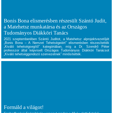
Bonis Bona elismerésben részesült Szántó Judit,
a Matehetsz munkatársa és az Országos
Tudományos Diákköri Tanács
2021 szeptemberében
Szántó Judit
ot, a Matehetsz alprojektvezetőjét
„Bonis Bona – A Nemzet Tehetségeiért” elismerésben részesítették
„Kiváló tehetségsegítő” kategóriában, míg a
Dr. Szendrő Péter
professzor által képviselt
Országos Tudományos Diákköri Tanács
ot
„Kiváló tehetséggondozó szervezetnek” minősítették.
Formáld a világot!