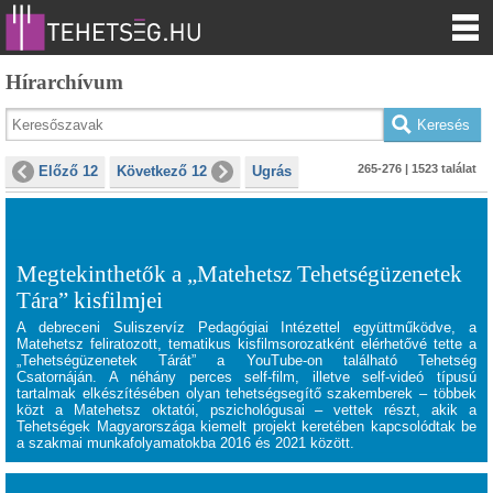
Hírarchívum
265-276 | 1523 találat
Előző 12
Következő 12
Ugrás
Megtekinthetők a „Matehetsz Tehetségüzenetek
Tára” kisfilmjei
A debreceni Suliszervíz Pedagógiai Intézettel együttműködve, a
Matehetsz feliratozott, tematikus kisfilmsorozatként elérhetővé tette a
„Tehetségüzenetek Tárát”
a YouTube-on található Tehetség
Csatornáján. A néhány perces self-film, illetve self-videó típusú
tartalmak elkészítésében olyan tehetségsegítő szakemberek – többek
közt a Matehetsz oktatói, pszichológusai – vettek részt, akik a
Tehetségek Magyarországa
kiemelt projekt keretében kapcsolódtak be
a szakmai munkafolyamatokba 2016 és 2021 között.