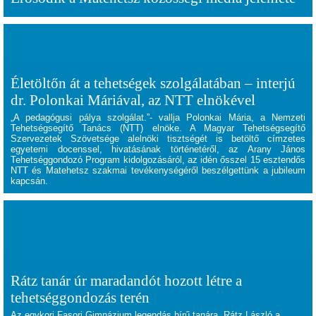
Életöltőn át a tehetségek szolgálatában – interjú
dr. Polonkai Máriával, az NTT elnökével
„
A pedagógusi pálya szolgálat.”
- vallja
Polonkai Mária
, a Nemzeti
Tehetségsegítő Tanács (NTT) elnöke. A Magyar Tehetségsegítő
Szervezetek Szövetsége alelnöki tisztségét is betöltő címzetes
egyetemi docenssel, hivatásának történetéről, az Arany János
Tehetséggondozó Program kidolgozásáról, az idén ősszel 15 esztendős
NTT és Matehetsz szakmai tevékenységéről beszélgettünk a jubileum
kapcsán.
Rátz tanár úr maradandót hozott létre a
tehetséggondozás terén
Az egykori Fasori Gimnázium legendás hírű tanára, Rátz László a