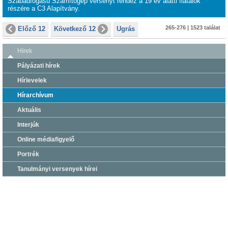
Szabadfogású Számítógép versenyt rendez a 19 év alatti fiatalok
részére a C3 Alapítvány.
265-276 | 1523 találat
Előző 12
Következő 12
Ugrás
Hírek
Pályázati hírek
Hírlevelek
Hírarchívum
Aktuális
Interjúk
Online médiafigyelő
Portrék
Tanulmányi versenyek hírei