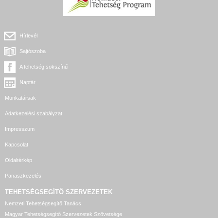
Hírlevél
Sajtószoba
A tehetség sokszínű
Naptár
Munkatársak
Adatkezelési szabályzat
Impresszum
Kapcsolat
Oldaltérkép
Panaszkezelés
TEHETSÉGSEGÍTŐ SZERVEZETEK
Nemzeti Tehetségsegítő Tanács
Magyar Tehetségsegítő Szervezetek Szövetsége