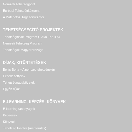
Nemzeti Tehetségpont
Európai Tehetségközpont
A Matehetsz Tagszervezetei
TEHETSÉGSEGÍTŐ
PROJEKTEK
Tehetséghidak Program (TÁMOP 3.4.5)
Nemzeti Tehetség Program
Tehetségek Magyarországa
DÍJAK, KITÜNTETÉSEK
Bonis Bona – A nemzet tehetségeiért
Felfedezettjeink
Tehetségnagykövetek
Egyéb díjak
E-LEARNING, KÉPZÉS, KÖNYVEK
E-learning tananyagok
Képzések
Könyvek
Tehetség Piactér (mentorálás)