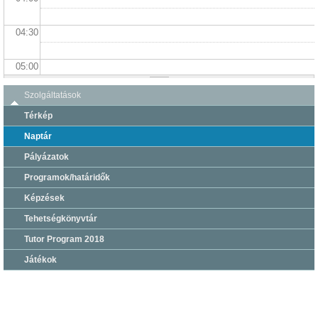
04:30
05:00
Szolgáltatások
05:30
Térkép
06:00
Naptár
Pályázatok
06:30
Programok/határidők
Képzések
07:00
Tehetségkönyvtár
07:30
Tutor Program 2018
Játékok
08:00
08:30