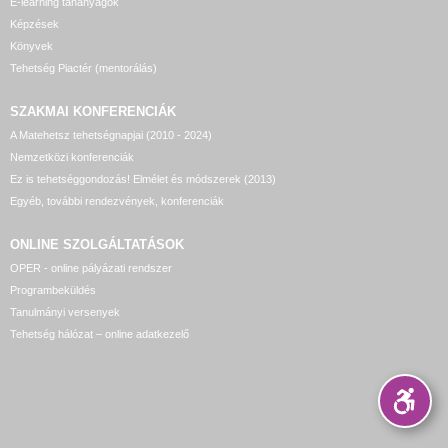
E-learning tananyagok
Képzések
23:00
Könyvek
Tehetség Piactér (mentorálás)
23:30
SZAKMAI KONFERENCIÁK
A Matehetsz tehetségnapjai (2010 - 2024)
Nemzetközi konferenciák
Ez is tehetséggondozás! Elmélet és módszerek (2013)
Egyéb, további rendezvények, konferenciák
ONLINE SZOLGÁLTATÁSOK
OPER - online pályázati rendszer
Programbeküldés
Tanulmányi versenyek
Tehetség hálózat – online adatkezelő