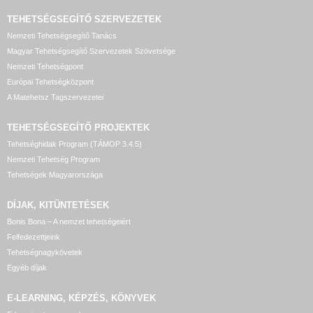
TEHETSÉGSEGÍTŐ SZERVEZETEK
18:30
Nemzeti Tehetségsegítő Tanács
Magyar Tehetségsegítő Szervezetek Szövetsége
19:00
Nemzeti Tehetségpont
Európai Tehetségközpont
A Matehetsz Tagszervezetei
19:30
TEHETSÉGSEGÍTŐ
PROJEKTEK
20:00
Tehetséghidak Program (TÁMOP 3.4.5)
Nemzeti Tehetség Program
20:30
Tehetségek Magyarországa
21:00
DÍJAK, KITÜNTETÉSEK
Bonis Bona – A nemzet tehetségeiért
21:30
Felfedezettjeink
Tehetségnagykövetek
22:00
Egyéb díjak
E-LEARNING, KÉPZÉS, KÖNYVEK
22:30