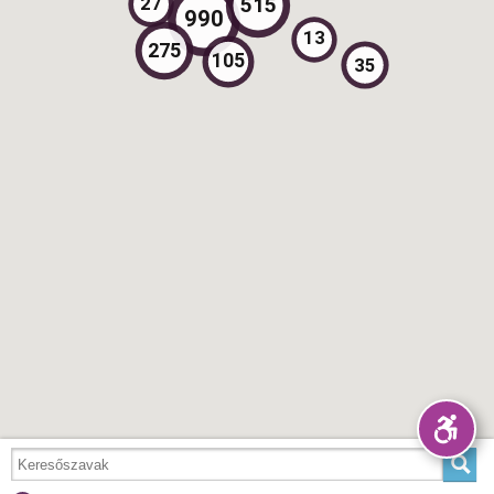
515
27
990
13
275
105
35