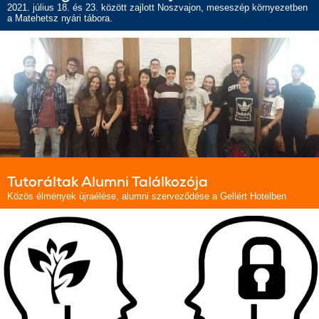
2021. július 18. és 23. között zajlott Noszvajon, meseszép környezetben
a Matehetsz nyári tábora.
Tutoráltak Alumni Találkozója
Közös élmények újraélése, alumni szerveződése a Gellért Hotelben