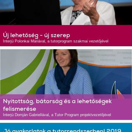
Új lehetőség - új szerep
Interjú Polonkai Máriával, a tutorprogram szakmai vezetőjével
Nyitottság, bátorság és a lehetőségek
felismerése
Interjú Domján Gabriellával, a Tutor Program projektvezetőjével
Jó gyakorlatok a tutorrendszerben! 2019