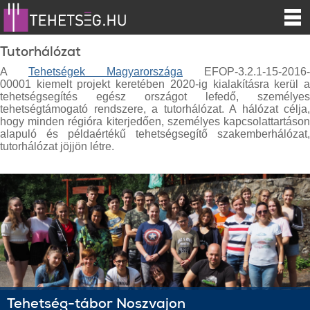
Tutorhálózat
A
Tehetségek Magyarországa
EFOP-3.2.1-15-2016-
00001 kiemelt projekt keretében 2020-ig kialakításra kerül a
tehetségsegítés egész országot lefedő, személyes
tehetségtámogató rendszere, a tutorhálózat. A hálózat célja,
hogy minden régióra kiterjedően, személyes kapcsolattartáson
alapuló és példaértékű tehetségsegítő szakemberhálózat,
tutorhálózat
jöjjön létre.
Tehetség-tábor Noszvajon