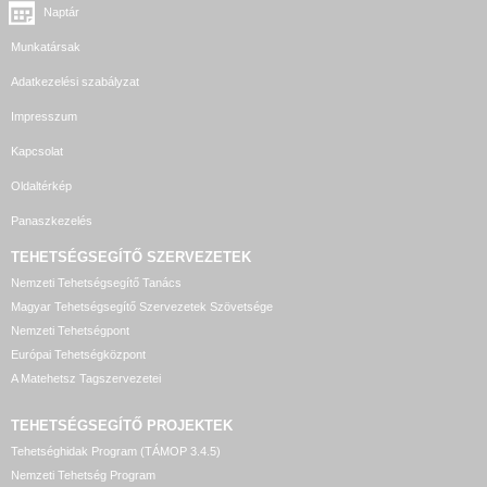
Naptár
Munkatársak
Adatkezelési szabályzat
Impresszum
Kapcsolat
Oldaltérkép
Panaszkezelés
TEHETSÉGSEGÍTŐ SZERVEZETEK
Nemzeti Tehetségsegítő Tanács
Magyar Tehetségsegítő Szervezetek Szövetsége
Nemzeti Tehetségpont
Európai Tehetségközpont
A Matehetsz Tagszervezetei
TEHETSÉGSEGÍTŐ
PROJEKTEK
Tehetséghidak Program (TÁMOP 3.4.5)
Nemzeti Tehetség Program