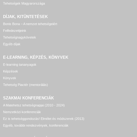
Tehetségek Magyarországa
DÍJAK, KITÜNTETÉSEK
Bonis Bona – A nemzet tehetségeiért
Felfedezettjeink
Tehetségnagykövetek
Egyéb díjak
E-LEARNING, KÉPZÉS, KÖNYVEK
E-learning tananyagok
Képzések
Könyvek
Tehetség Piactér (mentorálás)
SZAKMAI KONFERENCIÁK
A Matehetsz tehetségnapjai (2010 - 2024)
Nemzetközi konferenciák
Ez is tehetséggondozás! Elmélet és módszerek (2013)
Egyéb, további rendezvények, konferenciák