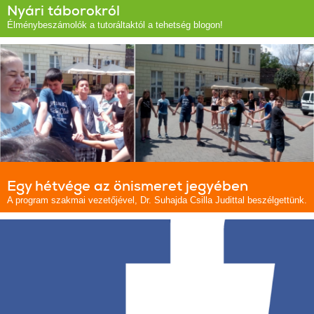
Nyári táborokról
Élménybeszámolók a tutoráltaktól a tehetség blogon!
Egy hétvége az önismeret jegyében
A program szakmai vezetőjével, Dr. Suhajda Csilla Judittal beszélgettünk.