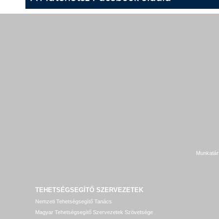
Munkatár
TEHETSÉGSEGÍTŐ SZERVEZETEK
Nemzeti Tehetségsegítő Tanács
Magyar Tehetségsegítő Szervezetek Szövetsége