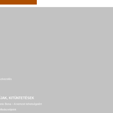
szkezelés
ÍJAK, KITÜNTETÉSEK
nis Bona – A nemzet tehetségeiért
lfedezettjeink