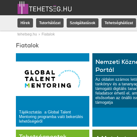
Hírek
Tutorhálózat
Szolgáltatások
Tehetséghálózat
tehetseg.hu
Fiatalok
Fiatalok
Nemzeti Közne
Portál
Az oldalon számos letö
tankönyv és a tananyag
támogató digitális tana
feladatsor érhető el, a
elsősorban az önálló i
támogatja
Tájékoztatás a Global Talent
Mentoring programba való bekerülés
lehetőségéről
Tehetségpontok