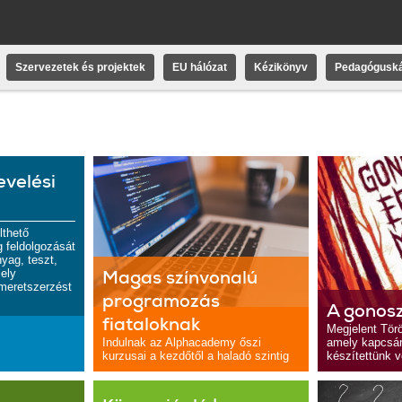
Szervezetek és projektek
EU hálózat
Kézikönyv
Pedagóguská
velési
lthető
 feldolgozását
nyag, teszt,
Magas színvonalú
mely
smeretszerzést
programozás
A gonos
fiataloknak
Megjelent Tör
Indulnak az Alphacademy őszi
amely kapcsán 
kurzusai a kezdőtől a haladó szintig
készítettünk v