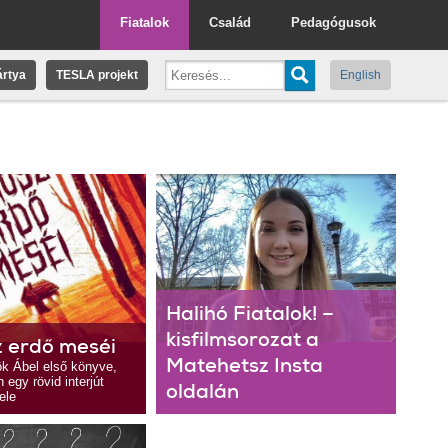
Fiatalok
Család
Pedagógusok
rtya
TESLA projekt
English
Halihó Fiatalok! –
kisfilmsorozat a
z erdő meséi
Matehetsz Insta
ök Ábel első könyve,
egy rövid interjút
oldalán
ele