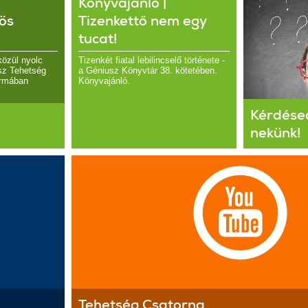
Könyvajánló |
ös
Tizenkettő nem egy
tucat!
közül nyolc
Tizenkét fiatal lebilincselő története -
sz Tehetség
a Géniusz Könyvtár 38. kötetében.
ormában
Könyvajánló.
Kérdésed
nekünk!
Tehetség Csatorna