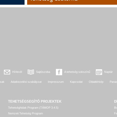
Hírlevél
Sajtószoba
A tehetség sokszínű
Naptár
sak
Adatkezelési szabályzat
Impresszum
Kapcsolat
Oldaltérkép
Pana
TEHETSÉGSEGÍTŐ
PROJEKTEK
D
Tehetséghidak Program (TÁMOP 3.4.5)
Bo
Nemzeti Tehetség Program
Fe