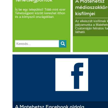
A Matehetsz
médiaszakkör
Írj be egy települést! Több mint ezer
kisfilmjei
Tehetségpont között kereshet itthon
és a környező országokban.
Az elkészült kisfilmek 
pályamunka a Matehet
Csatornáján feliratos f
látható.
A Matehetsz Facebook oldala