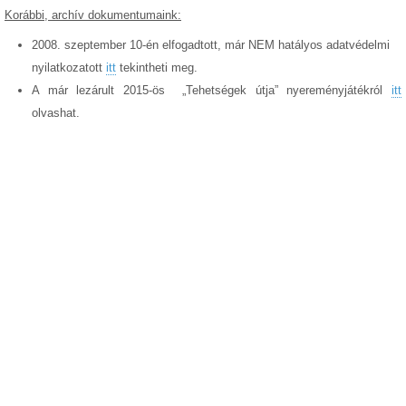
Korábbi, archív dokumentumaink:
2008. szeptember 10-én elfogadtott, már NEM hatályos adatvédelmi
nyilatkozatott
itt
tekintheti meg.
A már lezárult 2015-ös „Tehetségek útja” nyereményjátékról
itt
olvashat.