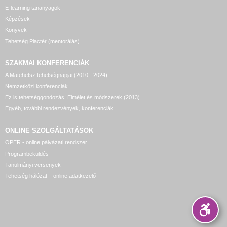
E-learning tananyagok
Képzések
Könyvek
Tehetség Piactér (mentorálás)
SZAKMAI KONFERENCIÁK
A Matehetsz tehetségnapjai (2010 - 2024)
Nemzetközi konferenciák
Ez is tehetséggondozás! Elmélet és módszerek (2013)
Egyéb, további rendezvények, konferenciák
ONLINE SZOLGÁLTATÁSOK
OPER - online pályázati rendszer
Programbeküldés
Tanulmányi versenyek
Tehetség hálózat – online adatkezelő