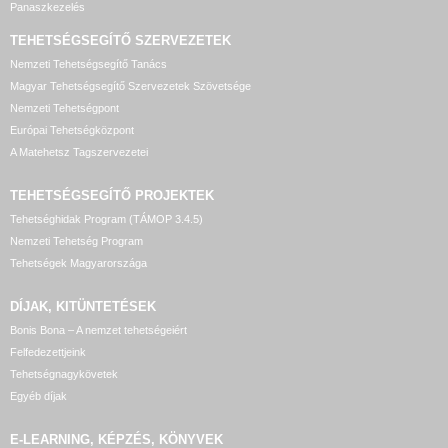
Panaszkezelés
TEHETSÉGSEGÍTŐ SZERVEZETEK
Nemzeti Tehetségsegítő Tanács
Magyar Tehetségsegítő Szervezetek Szövetsége
Nemzeti Tehetségpont
Európai Tehetségközpont
A Matehetsz Tagszervezetei
TEHETSÉGSEGÍTŐ
PROJEKTEK
Tehetséghidak Program (TÁMOP 3.4.5)
Nemzeti Tehetség Program
Tehetségek Magyarországa
DÍJAK, KITÜNTETÉSEK
Bonis Bona – A nemzet tehetségeiért
Felfedezettjeink
Tehetségnagykövetek
Egyéb díjak
E-LEARNING, KÉPZÉS, KÖNYVEK