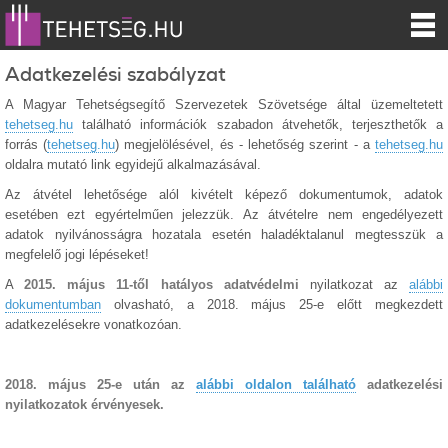
Adatkezelési szabályzat
A Magyar Tehetségsegítő Szervezetek Szövetsége által üzemeltetett
tehetseg.hu
található információk szabadon átvehetők, terjeszthetők a
forrás (
tehetseg.hu
) megjelölésével, és - lehetőség szerint - a
tehetseg.hu
oldalra mutató link egyidejű alkalmazásával.
Az átvétel lehetősége alól kivételt képező dokumentumok, adatok
esetében ezt egyértelműen jelezzük. Az átvételre nem engedélyezett
adatok nyilvánosságra hozatala esetén haladéktalanul megtesszük a
megfelelő jogi lépéseket!
A
2015. május 11-től hatályos adatvédelmi
nyilatkozat az
alábbi
dokumentumban
olvasható, a 2018. május 25-e előtt megkezdett
adatkezelésekre vonatkozóan.
2018. május 25-e után az
alábbi oldalon található
adatkezelési
nyilatkozatok érvényesek.