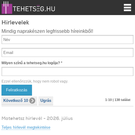
Hírlevelek
Mindig naprakészen legfrissebb híreinkből!
Milyen színű a tehetseg.hu logója?
*
Ezzel ellenőrizzük, hogy nem robot vagy.
1-10 | 138 találat
Következő 10
Ugrás
Matehetsz hírlevél - 2026. július
Teljes hírlevél megtekintése