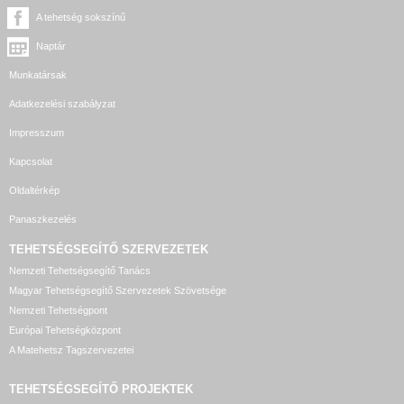
A tehetség sokszínű
Naptár
Munkatársak
Adatkezelési szabályzat
Impresszum
Kapcsolat
Oldaltérkép
Panaszkezelés
TEHETSÉGSEGÍTŐ SZERVEZETEK
Nemzeti Tehetségsegítő Tanács
Magyar Tehetségsegítő Szervezetek Szövetsége
Nemzeti Tehetségpont
Európai Tehetségközpont
A Matehetsz Tagszervezetei
TEHETSÉGSEGÍTŐ
PROJEKTEK