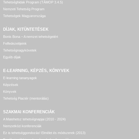
Tehetséghidak Program (TÁMOP 3.4.5)
Nemzeti Tehetség Program
Tehetségek Magyarországa
DÍJAK, KITÜNTETÉSEK
Bonis Bona – A nemzet tehetségeiért
Felfedezettjeink
Tehetségnagykövetek
Egyéb díjak
E-LEARNING, KÉPZÉS, KÖNYVEK
E-learning tananyagok
Képzések
Könyvek
Tehetség Piactér (mentorálás)
SZAKMAI KONFERENCIÁK
A Matehetsz tehetségnapjai (2010 - 2024)
Nemzetközi konferenciák
Ez is tehetséggondozás! Elmélet és módszerek (2013)