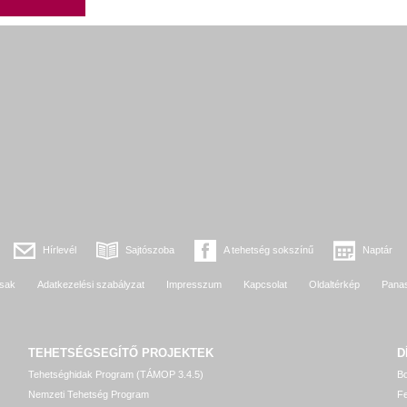
Hírlevél
Sajtószoba
A tehetség sokszínű
Naptár
sak
Adatkezelési szabályzat
Impresszum
Kapcsolat
Oldaltérkép
Pana
TEHETSÉGSEGÍTŐ
PROJEKTEK
D
Tehetséghidak Program (TÁMOP 3.4.5)
Bo
Nemzeti Tehetség Program
Fe