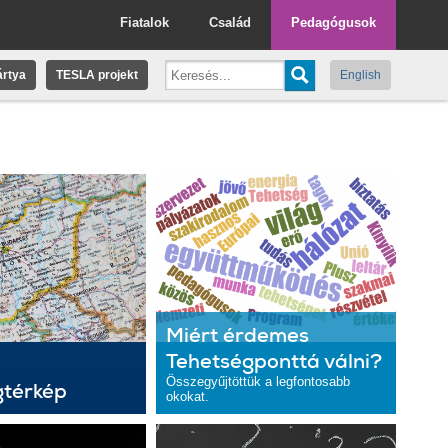
Fiatalok
Család
Pedagógusok
rtya
TESLA projekt
English
Miért érdemes
Tehetségponttá válni?
Összegyűjtöttük a legfontosabb
gtérkép
okokat.