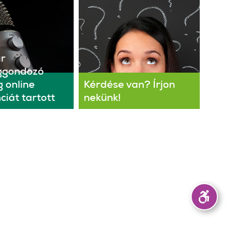
r
ggondozó
 online
Kérdése van? Írjon
ciát tartott
nekünk!