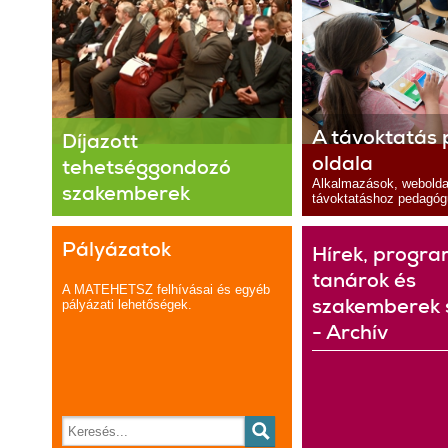
A távoktatás p
Díjazott
oldala
tehetséggondozó
Alkalmazások, webolda
szakemberek
távoktatáshoz pedagó
Pályázatok
Hírek, progr
tanárok és
A MATEHETSZ felhívásai és egyéb
szakemberek
pályázati lehetőségek.
- Archív