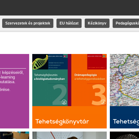
Szervezetek és projektek
EU hálózat
Kézikönyv
Pedagóguská
 képzéseiről,
-learning
utatása.
lérése.
Tehetségkönyvtár
Tehetsé