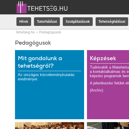
Hírek
Tutorhálózat
Szolgáltatások
Tehetséghálózat
tehetseg.hu
Pedagógusok
Pedagógusok
Mit gondolunk a
Képzések
tehetségről?
Tudnivalók a Matehetsz
a kontaktalkalmas és e
Az országos közvéleménykutatás
képzési programok bem
eredményei.
A jelentkezési felület e
(Archív)