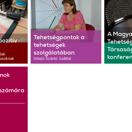
A Magya
Tehetségpontok a
ozitív
Tehetsé
tehetségek
Társaság
szolgálatában
lak
konferen
gusoknak
Interjú Szántó Judittal
amok
 számára