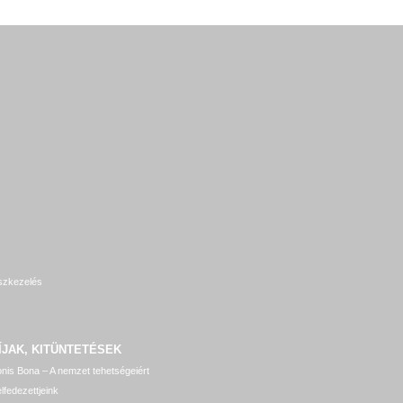
szkezelés
ÍJAK, KITÜNTETÉSEK
nis Bona – A nemzet tehetségeiért
lfedezettjeink