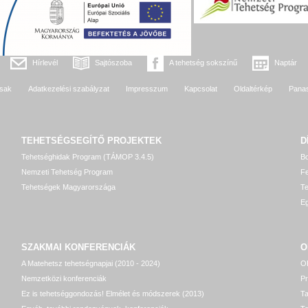
Hírlevél
Sajtószoba
A tehetség sokszínű
Naptár
sak
Adatkezelési szabályzat
Impresszum
Kapcsolat
Oldaltérkép
Pana
TEHETSÉGSEGÍTŐ
PROJEKTEK
D
Tehetséghidak Program (TÁMOP 3.4.5)
Bo
Nemzeti Tehetség Program
Fe
Tehetségek Magyarországa
T
Eg
SZAKMAI KONFERENCIÁK
O
A Matehetsz tehetségnapjai (2010 - 2024)
OP
Nemzetközi konferenciák
P
Ez is tehetséggondozás! Elmélet és módszerek (2013)
T