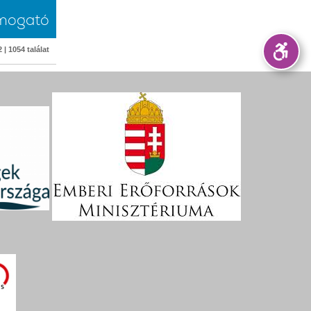
mogató
 | 1054 találat
össégi
 alkalmak
yek,
apítványok
dító
st 2026.
gusztus 25,