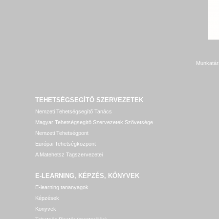
Munkatár
TEHETSÉGSEGÍTŐ SZERVEZETEK
Nemzeti Tehetségsegítő Tanács
Magyar Tehetségsegítő Szervezetek Szövetsége
Nemzeti Tehetségpont
Európai Tehetségközpont
A Matehetsz Tagszervezetei
E-LEARNING, KÉPZÉS, KÖNYVEK
E-learning tananyagok
Képzések
Könyvek