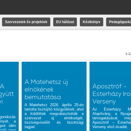
Szervezetek és projektek
EU hálózat
Kézikönyv
Pedagóguská
1-12
A Matehetsz új
 A
Aposztróf -
elnökének
gyütt
Esterházy Ir
bemutatása
i
Verseny
A Matehetsz 2026. április 25-én
tartotta tisztújító közgyűlését, ahol
Az Esterházy Mag
a küldöttek megválasztották a
Alapítvány, a Nyug
gondozás
szervezet új elnökségét,
támogatásával, meg
ényét, a
tisztségviselőit és bizottsági
Aposztróf – Esterhá
apot idén
tagjait.
Verseny első évadát.
ezték meg