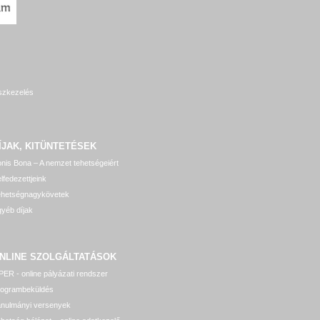
szkezelés
ÍJAK, KITÜNTETÉSEK
nis Bona – A nemzet tehetségeiért
lfedezettjeink
ehetségnagykövetek
yéb díjak
NLINE SZOLGÁLTATÁSOK
ER - online pályázati rendszer
rogrambeküldés
anulmányi versenyek