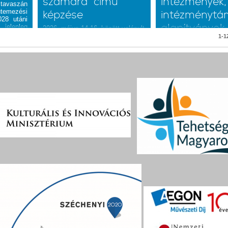
számára” című
intézmények,
tavaszán
temezési
képzése
intézménytá
028 utáni
alapítványok
 jelenleg
2026. május 14-16. között valósult
ervezett
meg a Matehetsz „Játéktól játékig
1-12
számára
 széles
- módszertani tréning
fogadta el
óvodapedagógusok, tanítók,
Tanévkezdő nevelőköz
lenthető,
tanárok számára” című képzése a
vitalizáló, csapatépítő
ivil oldal
Nyíregyházi Móricz Zsigmond
köznevelési intézmén
n átívelő
Általános Iskola Kertvárosi
intézménytámogató al
ondoljuk,
Tagintézményében 24 fő
számára
 szakmai
pedagógus részvételével.
Kössön le egy tanévin
sgálatok
csapatépítő foglalkozá
amint új
július 1-ig!
vások
Választható napok: au
ezekhez
26, 27.
mtervek
 Ennek
ttuk el
melynek
gítésben
ejtik ki
dik rész
illa, a
rópai
ja.