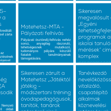
25–
Sikeresen
 a
megvalósult 
s
„Egyéni
Matehetsz-MTA -
tehetségfejle
kreditált
Pályázati felhívás
el zárta
programok al
a
Pályázati ösztöndíj-felhívás nehéz
iskolai tanuló
sorsú, anyagilag rászoruló,
tehetségesnek mutatkozó,
mérések” cí
tudományos pályára készülő
 az
fiatalok tanulmányainak
komplex
esztésének
támogatására.
égeivel
programsoro
2026 tavaszán sikerese
Sikeresen zárult a
Tanévkezdő
Matehetsz „
tehetségfejlesztő
ség
Matehetsz „Játéktól
nevelőközöss
alapjai, iskolai tanu
című komplex intézm
 (A
játékig -
vitalizáló,
programja, amelyn
sodik
módszertani tréning
csapatépítő
tehetségazono
tehetséggondozás 
óvodapedagógusok,
alkalmak
gyakorlatának fe
valamint a pedagógu
tanítók, tanárok
köznevelési
Nemzeti
kompetenciáinak erősít
l oldali