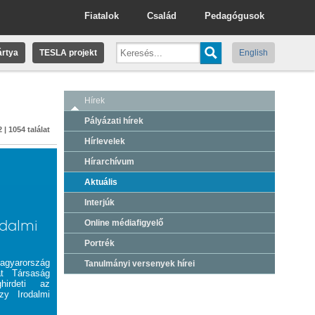
Fiatalok
Család
Pedagógusok
rtya
TESLA projekt
English
Hírek
Pályázati hírek
 | 1054 találat
Hírlevelek
Hírarchívum
Aktuális
Interjúk
odalmi
Online médiafigyelő
Portrék
yarország
Tanulmányi versenyek hírei
at Társaság
hirdeti az
zy Irodalmi