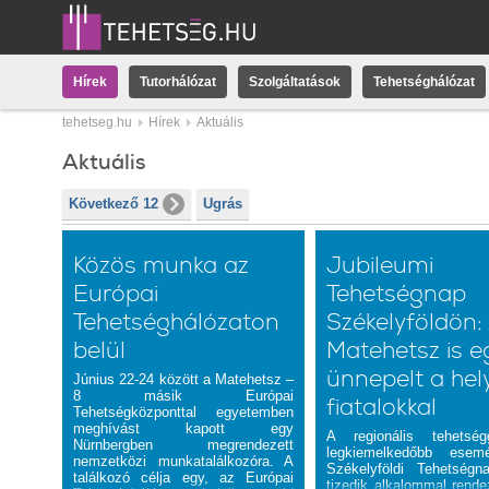
Hírek
Tutorhálózat
Szolgáltatások
Tehetséghálózat
tehetseg.hu
Hírek
Aktuális
Aktuális
Következő 12
Ugrás
Közös munka az
Jubileumi
Európai
Tehetségnap
Tehetséghálózaton
Székelyföldön:
belül
Matehetsz is e
ünnepelt a hely
Június 22-24 között a Matehetsz –
8 másik Európai
fiatalokkal
Tehetségközponttal egyetemben
meghívást kapott egy
A regionális tehetség
Nürnbergben megrendezett
legkiemelkedőbb esem
nemzetközi munkatalálkozóra. A
Székelyföldi Tehetségn
találkozó célja egy, az Európai
tizedik alkalommal rend