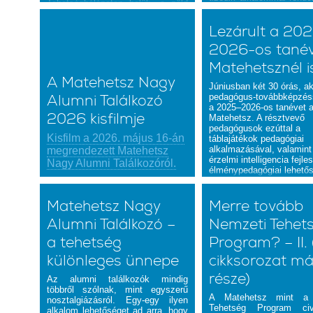
Tehetséghálózaton belüli, a zöld
Sepsiszentgyörgyön.
átálláshoz szükséges
kompetenciákról szóló Horizon
Lezárult a 20
pályázat előkészítése volt.
2026-os tanév
Matehetsznél i
A Matehetsz Nagy
Júniusban két 30 órás, ak
pedagógus-továbbképzéss
Alumni Találkozó
a 2025–2026-os tanévet 
2026 kisfilmje
Matehetsz. A résztvevő
pedagógusok ezúttal a
Kisfilm a 2026. május 16-án
táblajátékok pedagógiai
alkalmazásával, valamint
megrendezett Matehetsz
érzelmi intelligencia fejl
Nagy Alumni Találkozóról.
élménypedagógiai lehetős
ismerkedhettek meg.
Matehetsz Nagy
Merre tovább
Alumni Találkozó –
Nemzeti Tehet
a tehetség
Program? – II.
különleges ünnepe
cikksorozat má
része)
Az alumni találkozók mindig
többről szólnak, mint egyszerű
A Matehetsz mint a 
nosztalgiázásról. Egy-egy ilyen
Tehetség Program civi
alkalom lehetőséget ad arra, hogy