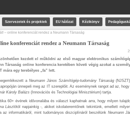
Szervezetek és projektek
EU hálózat
Kézikönyv
Pedagóguská
kát! – online konferenciát rendez a Neumann Társaság
nline konferenciát rendez a Neumann Társaság
2
szönhetően kezdett el működni az első magyar elektronikus számítógé
ann Társaság online konferencia keretében követi végig azokat a személ
 mára egy terebélyes „fa” lett.
 megemlékezett a
Neumann János Számítógép-tudomány Társaság
(NJSZT)
” apropóján ünnepeli meg az IT szereplőit. Az eseménynek rangot ad az, hog
már Károly Balázs
(Innovációs és Technológiai Minisztérium) tartja.
atika 60+ évének idővonalába és választ kaphatnak arra, hogy milyen tulaj
a László
tól napjainkig -, akiket iskolateremtőnek tekintünk, emellett mily
 az informatikáról, mint tudományos diszciplínáról beszélünk
Neumann Já