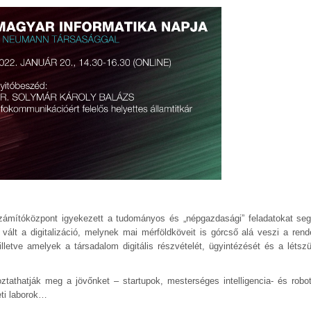
zámítóközpont igyekezett a tudományos és „népgazdasági” feladatokat seg
vált a digitalizáció, melynek mai mérföldköveit is górcső alá veszi a ren
illetve amelyek a társadalom digitális részvételét, ügyintézését és a létszü
tathatják meg a jövőnket – startupok, mesterséges intelligencia- és robot
ti laborok…