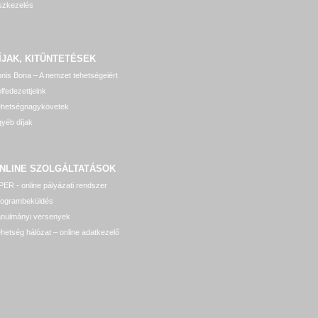
szkezelés
ÍJAK, KITÜNTETÉSEK
nis Bona – A nemzet tehetségeiért
lfedezettjeink
ehetségnagykövetek
yéb díjak
NLINE SZOLGÁLTATÁSOK
ER - online pályázati rendszer
rogrambeküldés
anulmányi versenyek
hetség hálózat – online adatkezelő