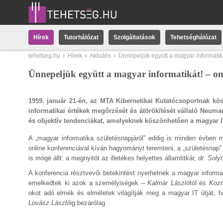
Hírek
Tutorhálózat
Szolgáltatások
Tehetséghálózat
tehetseg.hu
Hírek
Aktuális
Ünnepeljük együtt a magyar informati
Ünnepeljük együtt a magyar informatikát! – o
1959. január 21-én, az MTA Kibernetikai Kutatócsoportnak kö
informatikai értékek megőrzését és átörökítését vállaló Neum
és objektív tendenciákat, amelyeknek köszönhetően a magyar IT
A „magyar informatika születésnapjáról” eddig is minden évben
online konferenciával kíván hagyományt teremteni, a „születésnap
is mögé állt: a megnyitót az illetékes helyettes államtitkár,
dr. Soly
A konferencia résztvevői betekintést nyerhetnek a magyar inform
emelkedtek ki azok a személyiségek –
Kalmár László
tól és
Kozm
okot adó elmék és elméletek világítják meg a magyar IT útját, ha
Lovász László
ig bezárólag.