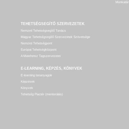
Munkatár
TEHETSÉGSEGÍTŐ SZERVEZETEK
Nemzeti Tehetségsegítő Tanács
Magyar Tehetségsegítő Szervezetek Szövetsége
Nemzeti Tehetségpont
Európai Tehetségközpont
A Matehetsz Tagszervezetei
E-LEARNING, KÉPZÉS, KÖNYVEK
E-learning tananyagok
Képzések
Könyvek
Tehetség Piactér (mentorálás)