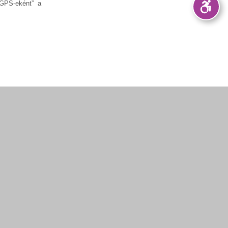
g GPS-eként” a