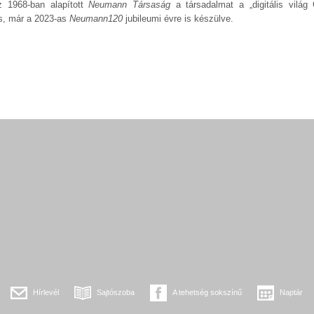
z 1968-ban alapított
Neumann Társaság
a társadalmat a „digitális vilá
is, már a 2023-as
Neumann120
jubileumi évre is készülve.
Hírlevél
Sajtószoba
A tehetség sokszínű
Naptár