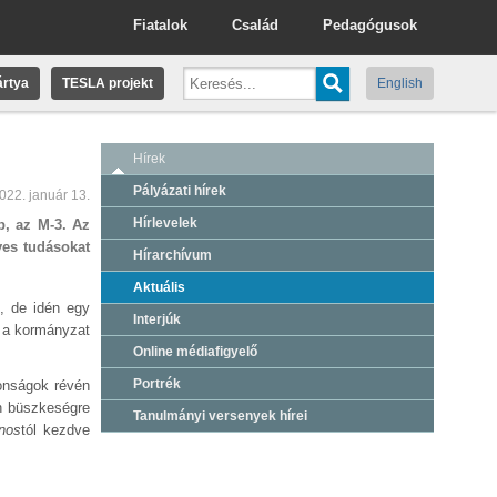
Fiatalok
Család
Pedagógusok
rtya
TESLA projekt
English
Hírek
Pályázati hírek
022. január 13.
Hírlevelek
p, az M-3. Az
yes tudásokat
Hírarchívum
Aktuális
, de idén egy
Interjúk
y a kormányzat
Online médiafigyelő
Portrék
donságok révén
en büszkeségre
Tanulmányi versenyek hírei
nos
tól kezdve