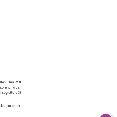
íteni, ma már
dezvény: olyan
kségletté vált
ika projektek,