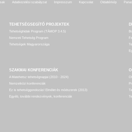
sak
Adatkezelési szabályzat
Impresszum
Kapcsolat
Oldaltérkép
Pana
TEHETSÉGSEGÍTŐ
PROJEKTEK
D
Tehetséghidak Program (TÁMOP 3.4.5)
Bo
Nemzeti Tehetség Program
Fe
Tehetségek Magyarországa
T
Eg
SZAKMAI KONFERENCIÁK
O
A Matehetsz tehetségnapjai (2010 - 2024)
OP
Nemzetközi konferenciák
P
Ez is tehetséggondozás! Elmélet és módszerek (2013)
T
Egyéb, további rendezvények, konferenciák
Te