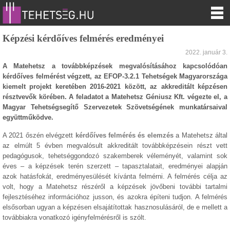
Képzési kérdőíves felmérés eredményei
2022. január 3.
A Matehetsz a továbbképzések megvalósításához kapcsolódóan
kérdőíves felmérést végzett, az EFOP-3.2.1 Tehetségek Magyarországa
kiemelt projekt keretében 2016-2021 között, az akkreditált képzésen
résztvevők körében. A feladatot a Matehetsz Géniusz Kft. végezte el, a
Magyar Tehetségsegítő Szervezetek Szövetségének munkatársaival
együttműködve.
A 2021 őszén elvégzett
kérdőíves felmérés és elemzés
a Matehetsz által
az elmúlt 5 évben megvalósult akkreditált továbbképzésein részt vett
pedagógusok, tehetséggondozó szakemberek véleményét, valamint sok
éves – a képzések terén szerzett – tapasztalatait, eredményei alapján
azok hatásfokát, eredményesülését kívánta felmérni. A felmérés célja az
volt, hogy a Matehetsz részéről a képzések jövőbeni további tartalmi
fejlesztéséhez információhoz jusson, és azokra építeni tudjon. A felmérés
elsősorban ugyan a képzésen elsajátítottak hasznosulásáról, de e mellett a
továbbiakra vonatkozó igényfelmérésről is szólt.