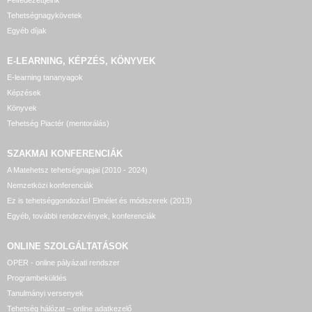
Felfedezettjeink
Tehetségnagykövetek
Egyéb díjak
E-LEARNING, KÉPZÉS, KÖNYVEK
E-learning tananyagok
Képzések
Könyvek
Tehetség Piactér (mentorálás)
SZAKMAI KONFERENCIÁK
A Matehetsz tehetségnapjai (2010 - 2024)
Nemzetközi konferenciák
Ez is tehetséggondozás! Elmélet és módszerek (2013)
Egyéb, további rendezvények, konferenciák
ONLINE SZOLGÁLTATÁSOK
OPER - online pályázati rendszer
Programbeküldés
Tanulmányi versenyek
Tehetség hálózat – online adatkezelő