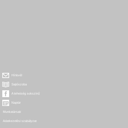
Hírlevél
Sajtószoba
A tehetség sokszínű
Naptár
Munkatársak
Adatkezelési szabályzat