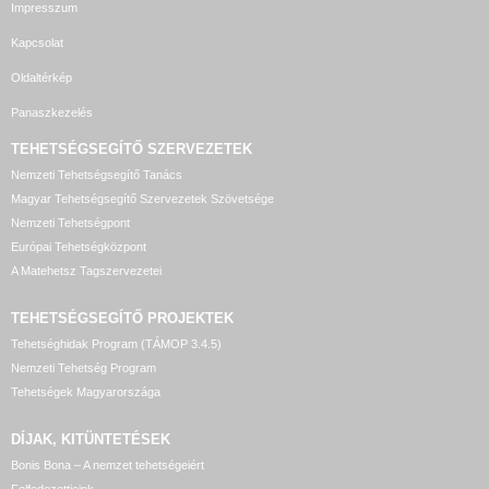
Impresszum
Kapcsolat
Oldaltérkép
Panaszkezelés
TEHETSÉGSEGÍTŐ SZERVEZETEK
Nemzeti Tehetségsegítő Tanács
Magyar Tehetségsegítő Szervezetek Szövetsége
Nemzeti Tehetségpont
Európai Tehetségközpont
A Matehetsz Tagszervezetei
TEHETSÉGSEGÍTŐ
PROJEKTEK
Tehetséghidak Program (TÁMOP 3.4.5)
Nemzeti Tehetség Program
Tehetségek Magyarországa
DÍJAK, KITÜNTETÉSEK
Bonis Bona – A nemzet tehetségeiért