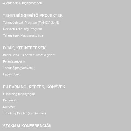
A Matehetsz Tagszervezetei
TEHETSÉGSEGÍTŐ
PROJEKTEK
Tehetséghidak Program (TÁMOP 3.4.5)
Nemzeti Tehetség Program
Tehetségek Magyarországa
DÍJAK, KITÜNTETÉSEK
Bonis Bona – A nemzet tehetségeiért
Felfedezettjeink
Tehetségnagykövetek
Egyéb díjak
E-LEARNING, KÉPZÉS, KÖNYVEK
E-learning tananyagok
Képzések
Könyvek
Tehetség Piactér (mentorálás)
SZAKMAI KONFERENCIÁK