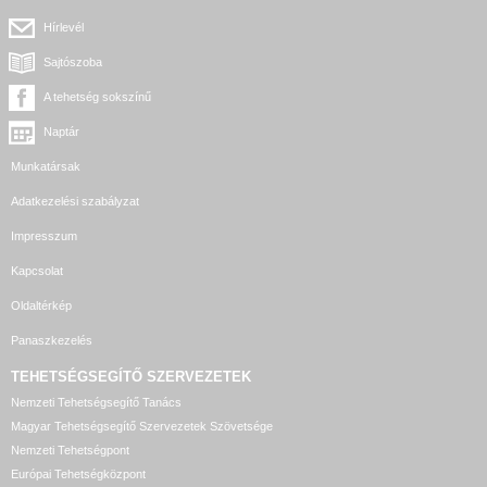
Hírlevél
Sajtószoba
A tehetség sokszínű
Naptár
Munkatársak
Adatkezelési szabályzat
Impresszum
Kapcsolat
Oldaltérkép
Panaszkezelés
TEHETSÉGSEGÍTŐ SZERVEZETEK
Nemzeti Tehetségsegítő Tanács
Magyar Tehetségsegítő Szervezetek Szövetsége
Nemzeti Tehetségpont
Európai Tehetségközpont