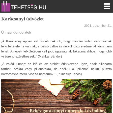
Karácsonyi üdvözlet
2021. december 21.
Ünnepi gondolatok
„A Karácsony éppen azt hirdeti nekünk, hogy minden külső változásnak
lelki feltételei is vannak, s belső változás nélkül igazi eredményt várni nem
lehet. A népek lelkületében kell jobb igazságnak fakadnia ahhoz, hogy jobb
világrend születhessék.” (Makkai Sándor)
„A valódi ünnep: az idő és az öröklét érintkezése. Igaz, csak pillanatra
tarthat, órákra vagy pillanatokra, de enélkül a "pillanat" nélkül puszta
körforgásba merül vissza naptárunk.” (Pilinszky János)