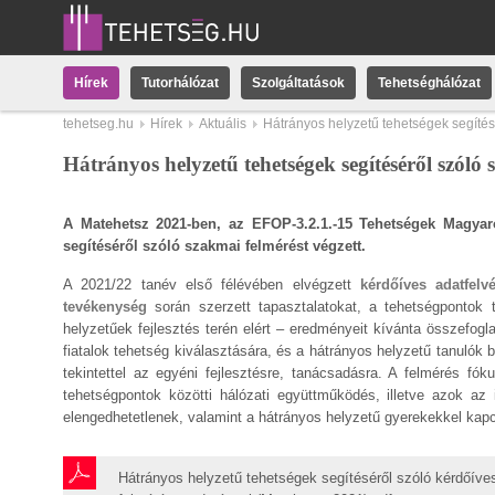
Hírek
Tutorhálózat
Szolgáltatások
Tehetséghálózat
tehetseg.hu
Hírek
Aktuális
Hátrányos helyzetű tehetségek segítés
Hátrányos helyzetű tehetségek segítéséről szóló
A Matehetsz 2021-ben, az EFOP-3.2.1.-15 Tehetségek Magyaro
segítéséről szóló szakmai felmérést végzett.
A 2021/22 tanév első félévében elvégzett
kérdőíves adatfelvé
tevékenység
során szerzett tapasztalatokat, a tehetségpontok
helyzetűek fejlesztés terén elért – eredményeit kívánta összefogl
fiatalok tehetség kiválasztására, és a hátrányos helyzetű tanuló
tekintettel az egyéni fejlesztésre, tanácsadásra. A felmérés fók
tehetségpontok közötti hálózati együttműködés, illetve azok a
elengedhetetlenek, valamint a hátrányos helyzetű gyerekekkel kapc
Hátrányos helyzetű tehetségek segítéséről szóló kérdőíve