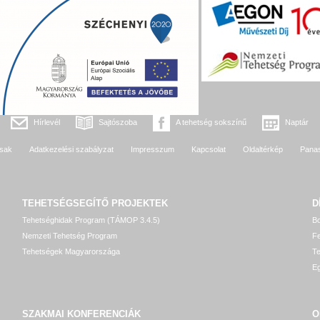
Hírlevél
Sajtószoba
A tehetség sokszínű
Naptár
sak
Adatkezelési szabályzat
Impresszum
Kapcsolat
Oldaltérkép
Pana
TEHETSÉGSEGÍTŐ
PROJEKTEK
D
Tehetséghidak Program (TÁMOP 3.4.5)
Bo
Nemzeti Tehetség Program
Fe
Tehetségek Magyarországa
T
Eg
SZAKMAI KONFERENCIÁK
O