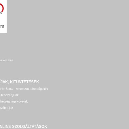
szkezelés
ÍJAK, KITÜNTETÉSEK
nis Bona – A nemzet tehetségeiért
lfedezettjeink
ehetségnagykövetek
yéb díjak
NLINE SZOLGÁLTATÁSOK