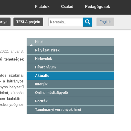
Fiatalok
Család
Pedagógusok
rtya
TESLA projekt
English
Hírek
Pályázati hírek
2022. január 3.
Hírlevelek
tű tehetségek
Hírarchívum
atos szakmai
Aktuális
– a hátrányos
Interjúk
ányos helyzetű
iókat, különös
Online médiafigyelő
en kialakított
Portrék
evékenységhez
Tanulmányi versenyek hírei