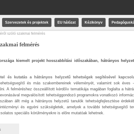
Szervezetek és projektek
EU hálózat
Kézikönyv
Pedagóguská
éről szóló szakmai felmérés
 szakmai felmérés
rszága kiemelt projekt hosszabbítási időszakában, hátrányos helyze
tel és kutatás a hátrányos helyzetű tehetségek segítésével kapcsol
 tehetségsegítő és más szakembereinek véleményét, valamint sok éves 
alni. A felméréshez összeállított kérdőív tematikája magában foglalta a hátr
k bevonásával megvalósított tehetséggondozó programokra vonatkozó informác
uszában állt még a hátrányos helyzetű tanulók tehetségfejlesztése érdekéb
z intézményi és egyéni szükségletek, amelyek a további tehetségsegítő t
solatos speciális körülményekre is előre mutatóak lehetnek.
s