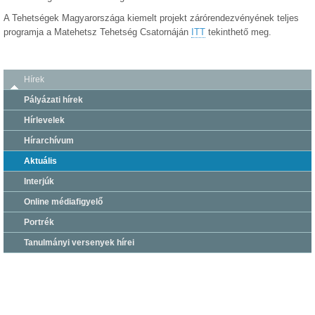
A Tehetségek Magyarországa kiemelt projekt zárórendezvényének teljes
programja a Matehetsz Tehetség Csatornáján
ITT
tekinthető meg.
Hírek
Pályázati hírek
Hírlevelek
Hírarchívum
Aktuális
Interjúk
Online médiafigyelő
Portrék
Tanulmányi versenyek hírei