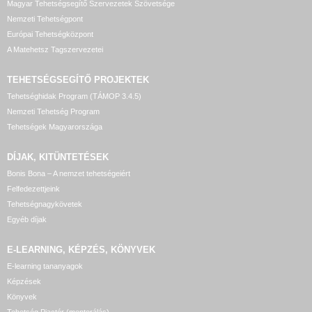
Magyar Tehetségsegítő Szervezetek Szövetsége
Nemzeti Tehetségpont
Európai Tehetségközpont
A Matehetsz Tagszervezetei
TEHETSÉGSEGÍTŐ
PROJEKTEK
Tehetséghidak Program (TÁMOP 3.4.5)
Nemzeti Tehetség Program
Tehetségek Magyarországa
DÍJAK, KITÜNTETÉSEK
Bonis Bona – A nemzet tehetségeiért
Felfedezettjeink
Tehetségnagykövetek
Egyéb díjak
E-LEARNING, KÉPZÉS, KÖNYVEK
E-learning tananyagok
Képzések
Könyvek