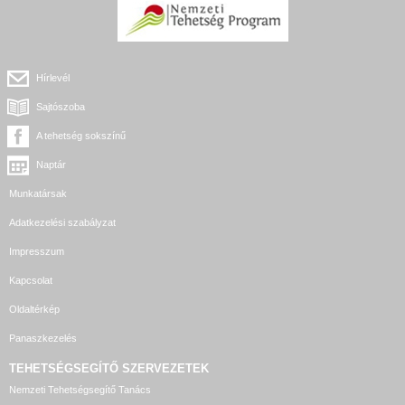
Hírlevél
Sajtószoba
A tehetség sokszínű
Naptár
Munkatársak
Adatkezelési szabályzat
Impresszum
Kapcsolat
Oldaltérkép
Panaszkezelés
TEHETSÉGSEGÍTŐ SZERVEZETEK
Nemzeti Tehetségsegítő Tanács