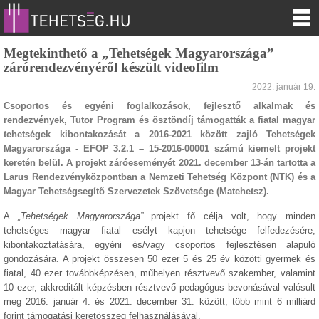
Megtekinthető a „Tehetségek Magyarországa”
zárórendezvényéről készült videofilm
2022. január 19.
Csoportos és egyéni foglalkozások, fejlesztő alkalmak és
rendezvények, Tutor Program és ösztöndíj támogatták a fiatal magyar
tehetségek kibontakozását a 2016-2021 között zajló Tehetségek
Magyarországa - EFOP 3.2.1 – 15-2016-00001 számú kiemelt projekt
keretén belül. A projekt záróeseményét 2021. december 13-án tartotta a
Larus Rendezvényközpontban a Nemzeti Tehetség Központ (NTK) és a
Magyar Tehetségsegítő Szervezetek Szövetsége (Matehetsz).
A
„Tehetségek Magyarországa”
projekt fő célja volt, hogy minden
tehetséges magyar fiatal esélyt kapjon tehetsége felfedezésére,
kibontakoztatására, egyéni és/vagy csoportos fejlesztésen alapuló
gondozására. A projekt összesen 50 ezer 5 és 25 év közötti gyermek és
fiatal, 40 ezer továbbképzésen, műhelyen résztvevő szakember, valamint
10 ezer, akkreditált képzésben résztvevő pedagógus bevonásával valósult
meg 2016. január 4. és 2021. december 31. között, több mint 6 milliárd
forint támogatási keretösszeg felhasználásával.