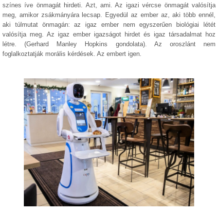
színes íve önmagát hirdeti. Azt, ami. Az igazi vércse önmagát valósítja
meg, amikor zsákmányára lecsap. Egyedül az ember az, aki több ennél,
aki túlmutat önmagán: az igaz ember nem egyszerűen biológiai létét
valósítja meg. Az igaz ember igazságot hirdet és igaz társadalmat hoz
létre. (Gerhard Manley Hopkins gondolata). Az oroszlánt nem
foglalkoztatják morális kérdések. Az embert igen.