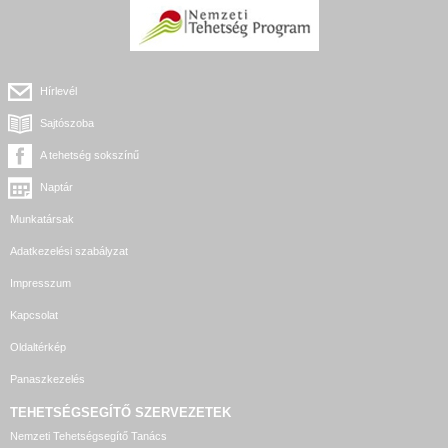
Hírlevél
Sajtószoba
A tehetség sokszínű
Naptár
Munkatársak
Adatkezelési szabályzat
Impresszum
Kapcsolat
Oldaltérkép
Panaszkezelés
TEHETSÉGSEGÍTŐ SZERVEZETEK
Nemzeti Tehetségsegítő Tanács