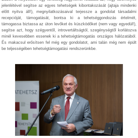
jelenlétével segítse az egyes tehetségek kibontakozását (ajtaja mindenki
előtt nyitva áll!), megnyilatkozásaival terjessze a gondolat társadalmi
recepcióját, támogatását, bontsa ki a tehetséggondozás értelmét,
támogassa biztassa az úton levőket és küszködőket (nem vagy egyedül!),
segítse azt, hogy szégyentől, introvertáltságtól, szegénységtől korlátozva
minél kevesebben essenek ki a tehetségtámogatás országos hálózatából.
És makacsul erősítsen fel még egy gondolatot, ami talán még nem épült
be teljességében tehetségtámogatási rendszerünkbe.