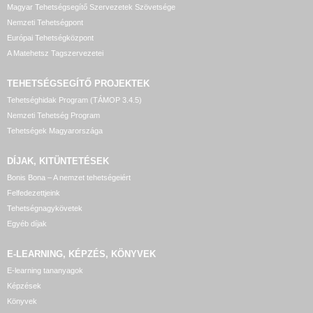
Magyar Tehetségsegítő Szervezetek Szövetsége
Nemzeti Tehetségpont
Európai Tehetségközpont
A Matehetsz Tagszervezetei
TEHETSÉGSEGÍTŐ
PROJEKTEK
Tehetséghidak Program (TÁMOP 3.4.5)
Nemzeti Tehetség Program
Tehetségek Magyarországa
DÍJAK, KITÜNTETÉSEK
Bonis Bona – A nemzet tehetségeiért
Felfedezettjeink
Tehetségnagykövetek
Egyéb díjak
E-LEARNING, KÉPZÉS, KÖNYVEK
E-learning tananyagok
Képzések
Könyvek