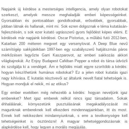
Napjaink új kérdése a mesterséges intelligencia, amely olyan robotokat
szerkeszt, amelyek messze meghaladják emberi képességeinket.
Gyorsabban és pontosabban gondolkodnak, erősebbek, gyorsabbak,
jobban látnak és hallanak, mint mi. Sok ezren dolgoznak e téma kutatásán-
fejlesztésén, s sok ezer kutató ugrásszerű gyors fejlődést képes elérni. E
kérdések már napjaink kérdései. Oscar Pistorius, a műlábú futó 2012-ben,
Katarban 200 méteren megvert egy versenylovat. A Deep Blue nevű
számítógép sakkjátékban 1997-ben egy szabályszerű hatjátszmás páros
mérkőzésen legyőzte Garri Kaszparovot, az emberi sakkozás akkori
világbajnokát. Az Enjoy Budapest Caféban Pepper a robot és társa üdvözli
és szolgálja ki a vendéget. Ám e fejlődés miatt egyre szorítóbb a kérdés:
hogyan készíthetünk humánus robotokat? Ez a jelen robot kutatás igazi
nagy kihívása. E kutatás résztvevői az általunk nevelt fiatal tehetségek is.
Hogyan mondjuk el nekik, mi az etikus?
Egy ember esetében még nehezebb a kérdés: hogyan neveljünk igaz
embereket? Mert igaz emberek nélkül nincs igaz társadalom. Sokak
éhhalálának, környezetünk pusztulásának megakadályozását mi
magunknak embereknek kell elkezdeni mindennapjainkban, itt és most.
Ennek kell nekikezdeni mindannyiunknak, s erre a tevékenységre kell
tehetségeinket is ösztönözni! A magyar tehetséggondozásnak is
alapkérdése kell, hogy legyen a morális megújulás.