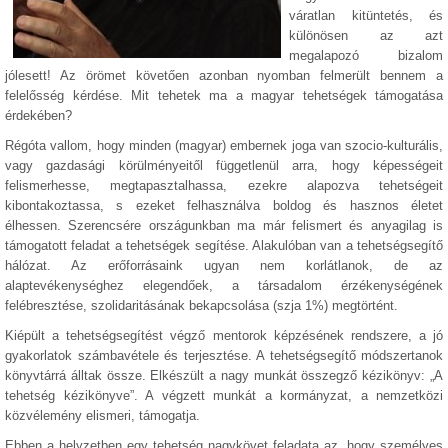
váratlan kitüntetés, és
különösen az azt
megalapozó bizalom
jólesett! Az örömet követően azonban nyomban felmerült bennem a
felelősség kérdése. Mit tehetek ma a magyar tehetségek támogatása
érdekében?
Régóta vallom, hogy minden (magyar) embernek joga van szocio-kulturális,
vagy gazdasági körülményeitől függetlenül arra, hogy képességeit
felismerhesse, megtapasztalhassa, ezekre alapozva tehetségeit
kibontakoztassa, s ezeket felhasználva boldog és hasznos életet
élhessen. Szerencsére országunkban ma már felismert és anyagilag is
támogatott feladat a tehetségek segítése. Alakulóban van a tehetségsegítő
hálózat. Az erőforrásaink ugyan nem korlátlanok, de az
alaptevékenységhez elegendőek, a társadalom érzékenységének
felébresztése, szolidaritásának bekapcsolása (szja 1%) megtörtént.
Kiépült a tehetségsegítést végző mentorok képzésének rendszere, a jó
gyakorlatok számbavétele és terjesztése. A tehetségsegítő módszertanok
könyvtárrá álltak össze. Elkészült a nagy munkát összegző kézikönyv: „A
tehetség kézikönyve”. A végzett munkát a kormányzat, a nemzetközi
közvélemény elismeri, támogatja.
Ebben a helyzetben egy tehetség nagykövet feladata az, hogy személyes