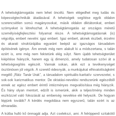
A tehetségtámogatás nem lehet öncélú. Nem elégedhet meg tudás és
képességtechnikák átadásával. A tehetségek segítése egyik oldalon
szerencsétlen sorsú magányosokat, másik oldalon diktátorokat, emberi
szörnyeket is létrehozhat. A tehetségtámogatás az országos méretű
személyiségfejlesztési folyamat része. A tehetségtámogatásnak (is)
végcélja, embert nevelni: igaz embert. Igaz embert, akinek észbeli, érzelmi
és akarati struktúrájába egyaránt beépül az igazságos társadalom
építésének igénye. Ám ennek még nem alakult ki a módszertana, s talán
ezért is, erre még nem fektetünk elég súlyt. Nem újabb tehetségterület
kiépítése hiányzik, hanem egy új dimenzió, amely tudatosan szövi át a
tehetségsegítés egészét. Vannak sokan, akik ezt a tevékenységet
ösztönösen jól végzik. A szerető édesnyák, a munkájukat elhivatottságként
megélő „Rátz Tanár Urak”, a társadalom spirituális-karitatív szervezetei, s
sok-sok karizmatikus mentor. De oktatási-nevelési rendszerünk egészéből
ennek az egész embert érintő intézményes megvalósítása még hiányzik.
És hány olyan mentort, edzőt is ismerünk, akik a teljesítmény minden
eszközzel való fokozását az emberség nevelése elé helyezik. De hogyan
lépjünk tovább? A kérdés megoldása nem egyszerű, talán ezért is az
elmaradás.
A kútba hulló kő önmagát adja. Azt cselekszi, ami. A felröppenő szitakötő