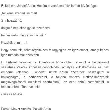
El kell érni József Attila: Hazám c versében felvillantott kívánságot:
„föl kéne szabadulni már!
S a hozzáértő,
dolgozó nép okos gyülekezetében
hányni-vetni meg száz bajunk.”
Kezdjük el mi … !
Hogy bennünk, tehetségeinkben felragyogjon az igaz ember, amely képes
igaz társadalmat szervezni.
E Hírlevél hasábjain a következő hónapokban azokról a kérdésekről
szeretnék Veletek közösen gondolkodni, amelyek kulcskérdések az igaz
emberré válásban. Gondolati utunk során szeretnék beszélgetni a
boldogságról, a párbeszédről, a folyton változó életkörülményeink
meglovagolásáról (szellemi szörfölésről), az ezer színű harmóniáról, a
feladatunkról. Tarts velünk!
Havass Miklós
Fotók: Mayer András, Polyák Attila