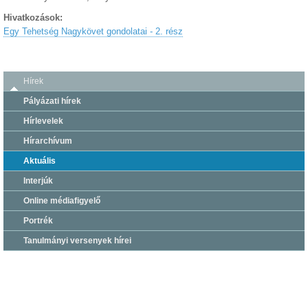
Hivatkozások:
Egy Tehetség Nagykövet gondolatai - 2. rész
Hírek
Pályázati hírek
Hírlevelek
Hírarchívum
Aktuális
Interjúk
Online médiafigyelő
Portrék
Tanulmányi versenyek hírei