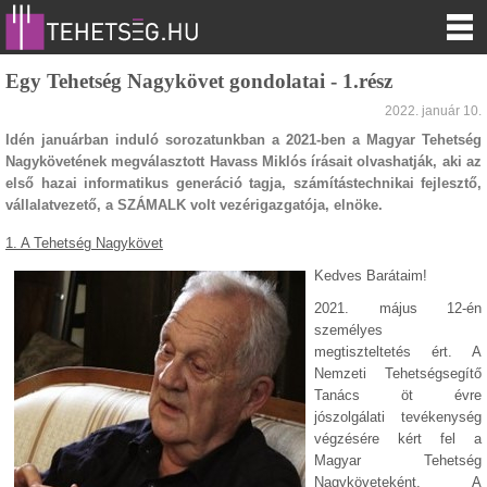
Egy Tehetség Nagykövet gondolatai - 1.rész
2022. január 10.
Idén januárban induló sorozatunkban a 2021-ben a Magyar Tehetség
Nagykövetének megválasztott Havass Miklós írásait olvashatják, aki az
első hazai informatikus generáció tagja, számítástechnikai fejlesztő,
vállalatvezető, a SZÁMALK volt vezérigazgatója, elnöke.
1. A Tehetség Nagykövet
Ke
dves Barátaim!
2021. május 12-én
személyes
megtiszteltetés ért. A
Nemzeti Tehetségsegítő
Tanács öt évre
jószolgálati tevékenység
végzésére kért fel a
Magyar Tehetség
Nagyköveteként. A